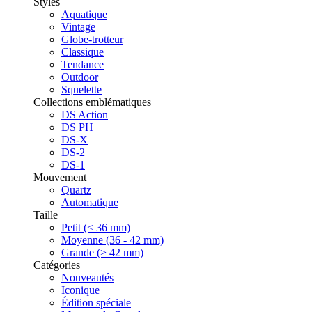
Styles
Aquatique
Vintage
Globe-trotteur
Classique
Tendance
Outdoor
Squelette
Collections emblématiques
DS Action
DS PH
DS-X
DS-2
DS-1
Mouvement
Quartz
Automatique
Taille
Petit (< 36 mm)
Moyenne (36 - 42 mm)
Grande (> 42 mm)
Catégories
Nouveautés
Iconique
Édition spéciale