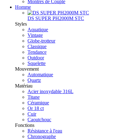
Montres de Couple
Homme
DS SUPER PH2000M STC
Styles
Aquatique
Vintage
Globe-trotteur
Classique
Tendance
Outdoor
Squelette
Mouvement
Automatique
Quartz
Matériau
Acier inoxydable 316L
Titane
Céramique
Or 18 ct
Cuir
Caoutchouc
Fonctions
Résistance à l'eau
Chronographe