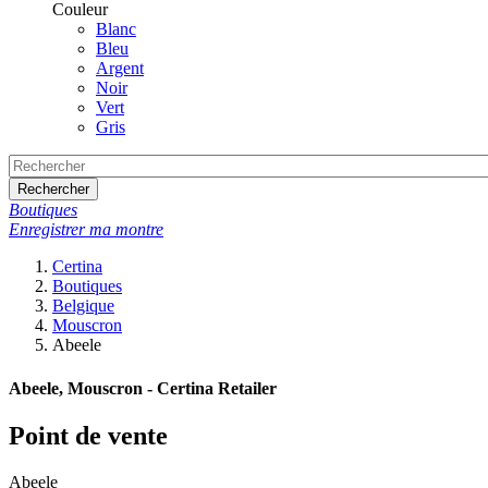
Couleur
Blanc
Bleu
Argent
Noir
Vert
Gris
Rechercher
Boutiques
Enregistrer ma montre
Certina
Boutiques
Belgique
Mouscron
Abeele
Abeele, Mouscron - Certina Retailer
Point de vente
Abeele