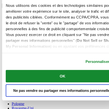
Sélectionner un pays/une région
Nous utilisons des cookies et des technologies similaires po
Sélecteur de langue
améliorer votre expérience sur le site, analyser le trafic et di
Allemagne
des publicités ciblées. Conformément au CCPA/CPRA, vous
Autriche
le droit de refuser la "vente" ou le "partage" de vos informati
Belgique
Dutch
personnelles à des fins de publicité comportementale croisée
Français
Vous pouvez exercer ce droit en cliquant sur "Ne pas vendre
Chine
partager mes informations personnelles" (
Do Not Sell or Sh
English
My Personal Information
) ou en ajustant vos préférences ci
简体中文
Danemark
dessous.
Espagne
Personnalise
Finlande
France
Irlande
OK
Luxembourg
English
Français
Ne pas vendre ou partager mes informations personnell
Norvège
Pays-Bas
Pologne
Royaume-Uni