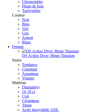
Chronomètre
Phase de lune
Tachymètre
Couleur
Noir
Bleu
Vert
Gris
Argent
Blanc
Femme
DS Action Diver 38mm Titanium
Styles
Tendance
Classique
Aquatique
Vintage
Matériau
Diamant(s)
Or 18 ct
Cuir
Céramique
Titane
Acier inoxydable 316L