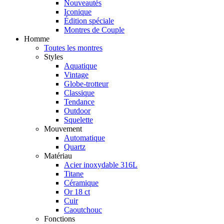
Nouveautés
Iconique
Édition spéciale
Montres de Couple
Homme
Toutes les montres
Styles
Aquatique
Vintage
Globe-trotteur
Classique
Tendance
Outdoor
Squelette
Mouvement
Automatique
Quartz
Matériau
Acier inoxydable 316L
Titane
Céramique
Or 18 ct
Cuir
Caoutchouc
Fonctions