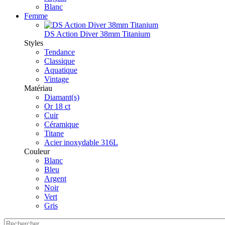
Blanc
Femme
DS Action Diver 38mm Titanium
Styles
Tendance
Classique
Aquatique
Vintage
Matériau
Diamant(s)
Or 18 ct
Cuir
Céramique
Titane
Acier inoxydable 316L
Couleur
Blanc
Bleu
Argent
Noir
Vert
Gris