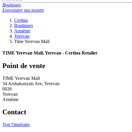
Boutiques
Enregistrer ma montre
Certina
Boutiques
Arménie
Yerevan
Time Yerevan Mall
TIME Yerevan Mall, Yerevan - Certina Retailer
Point de vente
TIME Yerevan Mall
34 Arshakunyats Ave, Yerevan
0026
Yerevan
Arménie
Contact
Voir l'itinéraire