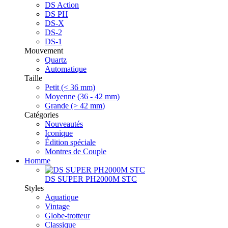
DS Action
DS PH
DS-X
DS-2
DS-1
Mouvement
Quartz
Automatique
Taille
Petit (< 36 mm)
Moyenne (36 - 42 mm)
Grande (> 42 mm)
Catégories
Nouveautés
Iconique
Édition spéciale
Montres de Couple
Homme
DS SUPER PH2000M STC
Styles
Aquatique
Vintage
Globe-trotteur
Classique