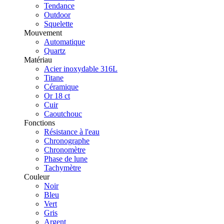
Tendance
Outdoor
Squelette
Mouvement
Automatique
Quartz
Matériau
Acier inoxydable 316L
Titane
Céramique
Or 18 ct
Cuir
Caoutchouc
Fonctions
Résistance à l'eau
Chronographe
Chronomètre
Phase de lune
Tachymètre
Couleur
Noir
Bleu
Vert
Gris
Argent