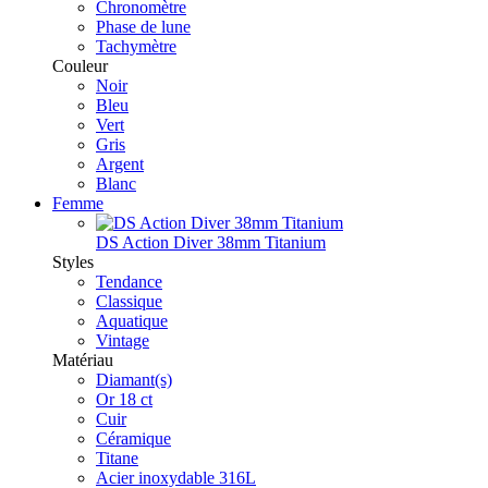
Chronomètre
Phase de lune
Tachymètre
Couleur
Noir
Bleu
Vert
Gris
Argent
Blanc
Femme
DS Action Diver 38mm Titanium
Styles
Tendance
Classique
Aquatique
Vintage
Matériau
Diamant(s)
Or 18 ct
Cuir
Céramique
Titane
Acier inoxydable 316L