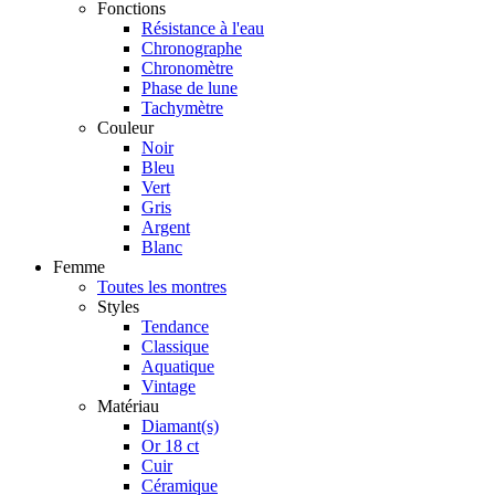
Fonctions
Résistance à l'eau
Chronographe
Chronomètre
Phase de lune
Tachymètre
Couleur
Noir
Bleu
Vert
Gris
Argent
Blanc
Femme
Toutes les montres
Styles
Tendance
Classique
Aquatique
Vintage
Matériau
Diamant(s)
Or 18 ct
Cuir
Céramique