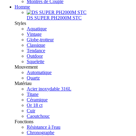
Montres de Couple
Homme
DS SUPER PH2000M STC
Styles
Aquatique
Vintage
Globe-trotteur
Classique
Tendance
Outdoor
Squelette
Mouvement
Automatique
Quartz
Matériau
Acier inoxydable 316L
Titane
Céramique
Or 18 ct
Cuir
Caoutchouc
Fonctions
Résistance à l'eau
Chronographe