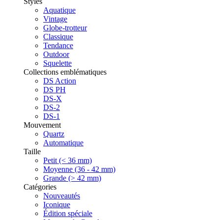
Styles
Aquatique
Vintage
Globe-trotteur
Classique
Tendance
Outdoor
Squelette
Collections emblématiques
DS Action
DS PH
DS-X
DS-2
DS-1
Mouvement
Quartz
Automatique
Taille
Petit (< 36 mm)
Moyenne (36 - 42 mm)
Grande (> 42 mm)
Catégories
Nouveautés
Iconique
Édition spéciale