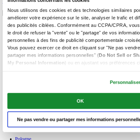
Informations concernant les cookies
S'inscrire
Sélectionner un pays/une région
Nous utilisons des cookies et des technologies similaires po
Sélecteur de langue
améliorer votre expérience sur le site, analyser le trafic et di
Allemagne
des publicités ciblées. Conformément au CCPA/CPRA, vous
Autriche
le droit de refuser la "vente" ou le "partage" de vos informati
Belgique
personnelles à des fins de publicité comportementale croisée
Dutch
Français
Vous pouvez exercer ce droit en cliquant sur "Ne pas vendre
Chine
partager mes informations personnelles" (
Do Not Sell or Sh
English
My Personal Information
) ou en ajustant vos préférences ci
简体中文
dessous.
Danemark
Espagne
Personnalise
Finlande
France
Irlande
OK
Luxembourg
English
Français
Ne pas vendre ou partager mes informations personnell
Norvège
Pays-Bas
Pologne