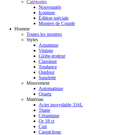
Catégories
Nouveautés
Iconique
Édition spéciale
Montres de Couple
Homme
Toutes les montres
Styles
Aquatique
Vintage
Globe-trotteur
Classique
Tendance
Outdoor
Squelette
Mouvement
Automatique
Quartz
Matériau
Acier inoxydable 316L
Titane
Céramique
Or 18 ct
Cuir
Caoutchouc