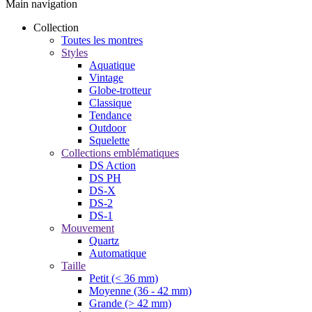
Main navigation
Collection
Toutes les montres
Styles
Aquatique
Vintage
Globe-trotteur
Classique
Tendance
Outdoor
Squelette
Collections emblématiques
DS Action
DS PH
DS-X
DS-2
DS-1
Mouvement
Quartz
Automatique
Taille
Petit (< 36 mm)
Moyenne (36 - 42 mm)
Grande (> 42 mm)