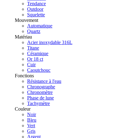
Tendance
Outdoor
Squelette
Mouvement
Automatique
Quartz
Matériau
Acier inoxydable 316L
Titane
Céramique
Or 18 ct
Cuir
Caoutchouc
Fonctions
Résistance à l'eau
Chronographe
Chronomètre
Phase de lune
Tachymètre
Couleur
Noir
Bleu
Vert
Gris
Argent