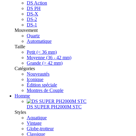
DS Action
DS PH
DS-X
DS-2
DS-1
Mouvement
Quartz
Automatique
Taille
Petit (< 36 mm)
Moyenne (36 - 42 mm)
Grande (> 42 mm)
Catégories
Nouveautés
Iconique
Édition spéciale
Montres de Couple
Homme
DS SUPER PH2000M STC
Styles
Aquatique
Vintage
Globe-trotteur
Classique