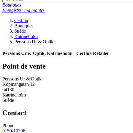
Boutiques
Enregistrer ma montre
Certina
Boutiques
Suède
Katrineholm
Perssons Ur & Optik
Perssons Ur & Optik, Katrineholm - Certina Retailer
Point de vente
Perssons Ur & Optik
Köpmangatan 12
64130
Katrineholm
Suède
Contact
Phone
0150-10396