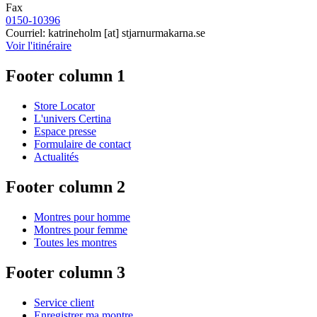
Fax
0150-10396
Courriel:
katrineholm
[at]
stjarnurmakarna.se
Voir l'itinéraire
Footer column 1
Store Locator
L'univers Certina
Espace presse
Formulaire de contact
Actualités
Footer column 2
Montres pour homme
Montres pour femme
Toutes les montres
Footer column 3
Service client
Enregistrer ma montre