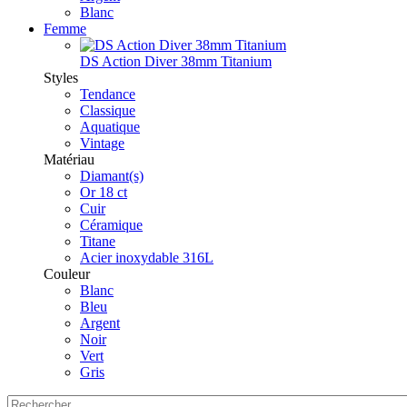
Blanc
Femme
DS Action Diver 38mm Titanium
Styles
Tendance
Classique
Aquatique
Vintage
Matériau
Diamant(s)
Or 18 ct
Cuir
Céramique
Titane
Acier inoxydable 316L
Couleur
Blanc
Bleu
Argent
Noir
Vert
Gris