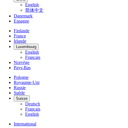
English
简体中文
Danemark
Espagne
Finlande
France
Irlande
Luxembourg
English
Français
Norvège
Pays-Bas
Pologne
Royaume-Uni
Russie
Suède
Suisse
Deutsch
Français
English
International