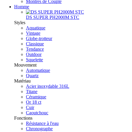
Montres de Couple
Homme
DS SUPER PH2000M STC
Styles
Aquatique
Vintage
Globe-trotteur
Classique
Tendance
Outdoor
Squelette
Mouvement
Automatique
Quartz
Matériau
Acier inoxydable 316L
Titane
Céramique
Or 18 ct
Cuir
Caoutchouc
Fonctions
Résistance à l'eau
Chronographe