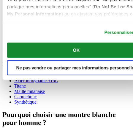
partager mes informations personnelles" (
Do Not Sell or Sh
3 aiguilles
My Personal Information
) ou en ajustant vos préférences ci
Chronographe
Chronomètre
dessous.
GMT - 2e fuseau horaire
Montre de plongée conforme à la norme ISO 6425:2018
Personnalise
Mécanisme de fuseau horaire
Phase de lune
Réserve de marche de 80h
OK
Tachymètre
Matière
Ne pas vendre ou partager mes informations personnell
Cuir
Acier inoxydable 316L
Titane
Maille milanaise
Caoutchouc
Synthétique
Pourquoi choisir une montre blanche
pour homme ?