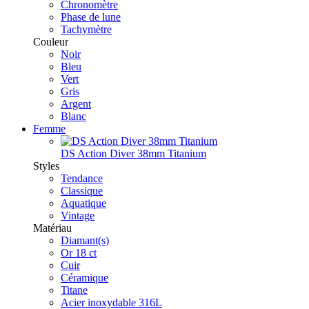
Chronomètre
Phase de lune
Tachymètre
Couleur
Noir
Bleu
Vert
Gris
Argent
Blanc
Femme
DS Action Diver 38mm Titanium
Styles
Tendance
Classique
Aquatique
Vintage
Matériau
Diamant(s)
Or 18 ct
Cuir
Céramique
Titane
Acier inoxydable 316L