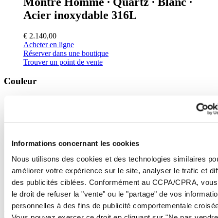
Montre Homme ∙ Quartz ∙ Blanc ∙
Acier inoxydable 316L
€ 2.140,00
Acheter en ligne
Réserver dans une boutique
Trouver un point de vente
Couleur
Noir
Anthracite
Bleu
Vert
Blanc
Informations concernant les cookies
Argent
Marron / Brun
Nous utilisons des cookies et des technologies similaires po
Orange
Bleu clair
améliorer votre expérience sur le site, analyser le trafic et di
Gris
des publicités ciblées. Conformément au CCPA/CPRA, vous
Carbone noir
le droit de refuser la "vente" ou le "partage" de vos informati
Rouge
personnelles à des fins de publicité comportementale croisée
Fonction
Vous pouvez exercer ce droit en cliquant sur "Ne pas vendre