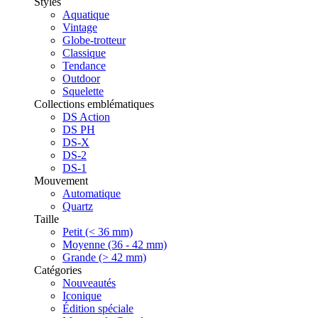
Styles
Aquatique
Vintage
Globe-trotteur
Classique
Tendance
Outdoor
Squelette
Collections emblématiques
DS Action
DS PH
DS-X
DS-2
DS-1
Mouvement
Automatique
Quartz
Taille
Petit (< 36 mm)
Moyenne (36 - 42 mm)
Grande (> 42 mm)
Catégories
Nouveautés
Iconique
Édition spéciale