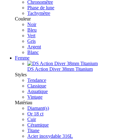
Chronomètre
Phase de lune
Tachymètre
Couleur
Noir
Bleu
Vert
Gris
Argent
Blanc
Femme
DS Action Diver 38mm Titanium
Styles
Tendance
Classique
Aquatique
Vintage
Matériau
Diamant(s)
Or 18 ct
Cuir
Céramique
Titane
Acier inoxydable 316L