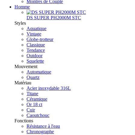
Montres de Couple
Homme
DS SUPER PH2000M STC
Styles
Aquatique
Vintage
Globe-trotteur
Classique
Tendance
Outdoor
Squelette
Mouvement
Automatique
Quartz
Matériau
Acier inoxydable 316L
Titane
Céramique
Or 18 ct
Cuir
Caoutchouc
Fonctions
Résistance à l'eau
Chronographe