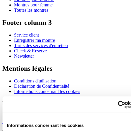
Montres pour femme
Toutes les montres
Footer column 3
Service client
Enregistrer ma montre
Tarifs des services d'entretien
Check & Reserve
Newsletter
Mentions légales
Conditions d'utilisation
Déclaration de Confidentialité
Informations concernant les cookies
Rejoignez le club CERTINA
S'inscrire pour recevoir des informations exclusives
S'inscrire
Informations concernant les cookies
Sélectionner un pays/une région