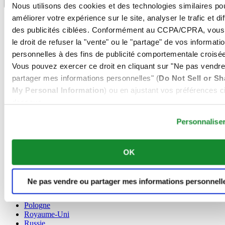
Sélecteur de langue
Nous utilisons des cookies et des technologies similaires po
améliorer votre expérience sur le site, analyser le trafic et di
Allemagne
Autriche
des publicités ciblées. Conformément au CCPA/CPRA, vous
Belgique
le droit de refuser la "vente" ou le "partage" de vos informati
Dutch
personnelles à des fins de publicité comportementale croisée
Français
Vous pouvez exercer ce droit en cliquant sur "Ne pas vendre
Chine
English
partager mes informations personnelles" (
Do Not Sell or Sh
简体中文
My Personal Information
) ou en ajustant vos préférences ci
Danemark
dessous.
Espagne
Personnalise
Finlande
France
Irlande
Luxembourg
OK
English
Français
Norvège
Ne pas vendre ou partager mes informations personnell
Pays-Bas
Pologne
Royaume-Uni
Russie