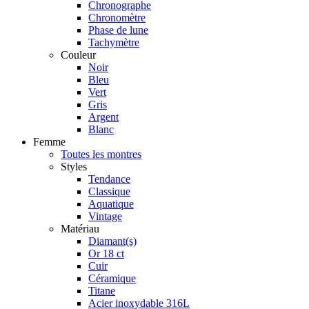
Chronographe
Chronomètre
Phase de lune
Tachymètre
Couleur
Noir
Bleu
Vert
Gris
Argent
Blanc
Femme
Toutes les montres
Styles
Tendance
Classique
Aquatique
Vintage
Matériau
Diamant(s)
Or 18 ct
Cuir
Céramique
Titane
Acier inoxydable 316L