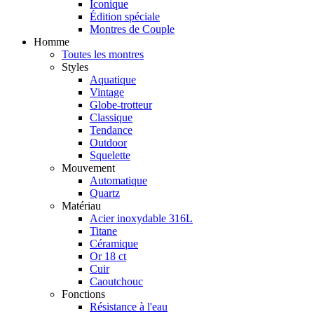
Iconique
Édition spéciale
Montres de Couple
Homme
Toutes les montres
Styles
Aquatique
Vintage
Globe-trotteur
Classique
Tendance
Outdoor
Squelette
Mouvement
Automatique
Quartz
Matériau
Acier inoxydable 316L
Titane
Céramique
Or 18 ct
Cuir
Caoutchouc
Fonctions
Résistance à l'eau