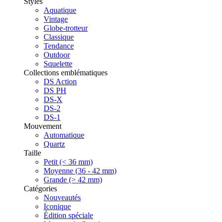
Styles
Aquatique
Vintage
Globe-trotteur
Classique
Tendance
Outdoor
Squelette
Collections emblématiques
DS Action
DS PH
DS-X
DS-2
DS-1
Mouvement
Automatique
Quartz
Taille
Petit (< 36 mm)
Moyenne (36 - 42 mm)
Grande (> 42 mm)
Catégories
Nouveautés
Iconique
Édition spéciale