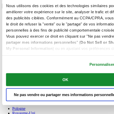
Sélectionner un pays/une région
Nous utilisons des cookies et des technologies similaires po
Sélecteur de langue
améliorer votre expérience sur le site, analyser le trafic et di
Allemagne
des publicités ciblées. Conformément au CCPA/CPRA, vous
Autriche
le droit de refuser la "vente" ou le "partage" de vos informati
Belgique
Dutch
personnelles à des fins de publicité comportementale croisée
Français
Vous pouvez exercer ce droit en cliquant sur "Ne pas vendre
Chine
partager mes informations personnelles" (
Do Not Sell or Sh
English
My Personal Information
) ou en ajustant vos préférences ci
简体中文
Danemark
dessous.
Espagne
Personnalise
Finlande
France
Irlande
OK
Luxembourg
English
Français
Ne pas vendre ou partager mes informations personnell
Norvège
Pays-Bas
Pologne
Royaume-Uni