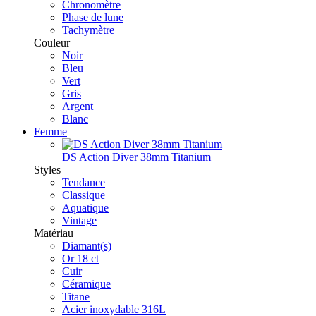
Chronomètre
Phase de lune
Tachymètre
Couleur
Noir
Bleu
Vert
Gris
Argent
Blanc
Femme
DS Action Diver 38mm Titanium
Styles
Tendance
Classique
Aquatique
Vintage
Matériau
Diamant(s)
Or 18 ct
Cuir
Céramique
Titane
Acier inoxydable 316L