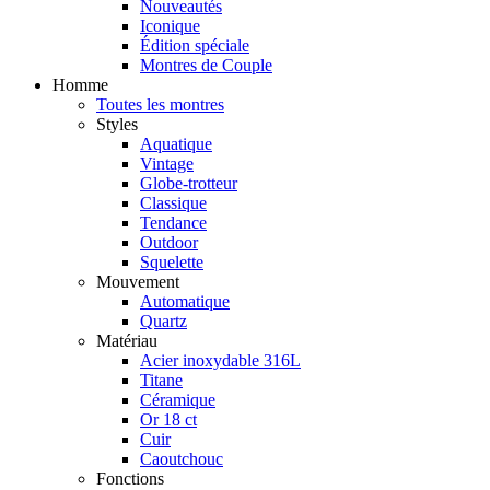
Nouveautés
Iconique
Édition spéciale
Montres de Couple
Homme
Toutes les montres
Styles
Aquatique
Vintage
Globe-trotteur
Classique
Tendance
Outdoor
Squelette
Mouvement
Automatique
Quartz
Matériau
Acier inoxydable 316L
Titane
Céramique
Or 18 ct
Cuir
Caoutchouc
Fonctions