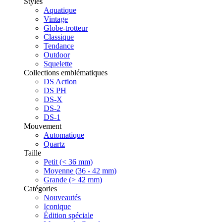
Styles
Aquatique
Vintage
Globe-trotteur
Classique
Tendance
Outdoor
Squelette
Collections emblématiques
DS Action
DS PH
DS-X
DS-2
DS-1
Mouvement
Automatique
Quartz
Taille
Petit (< 36 mm)
Moyenne (36 - 42 mm)
Grande (> 42 mm)
Catégories
Nouveautés
Iconique
Édition spéciale