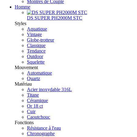
Montres de Couple
Homme
DS SUPER PH2000M STC
Styles
Aquatique
Vintage
Globe-trotteur
Classique
Tendance
Outdoor
Squelette
Mouvement
Automatique
Quartz
Matériau
Acier inoxydable 316L
Titane
Céramique
Or 18 ct
Cuir
Caoutchouc
Fonctions
Résistance à l'eau
Chronographe