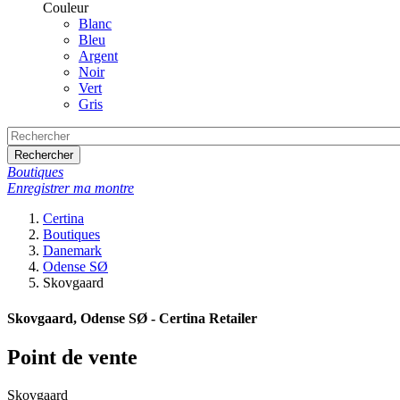
Couleur
Blanc
Bleu
Argent
Noir
Vert
Gris
Rechercher
Boutiques
Enregistrer ma montre
Certina
Boutiques
Danemark
Odense SØ
Skovgaard
Skovgaard, Odense SØ - Certina Retailer
Point de vente
Skovgaard