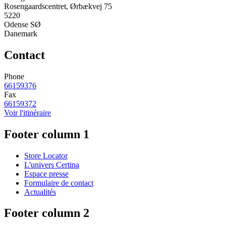
Rosengaardscentret, Ørbækvej 75
5220
Odense SØ
Danemark
Contact
Phone
66159376
Fax
66159372
Voir l'itinéraire
Footer column 1
Store Locator
L'univers Certina
Espace presse
Formulaire de contact
Actualités
Footer column 2