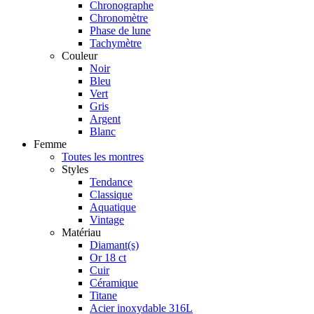
Chronographe
Chronomètre
Phase de lune
Tachymètre
Couleur
Noir
Bleu
Vert
Gris
Argent
Blanc
Femme
Toutes les montres
Styles
Tendance
Classique
Aquatique
Vintage
Matériau
Diamant(s)
Or 18 ct
Cuir
Céramique
Titane
Acier inoxydable 316L