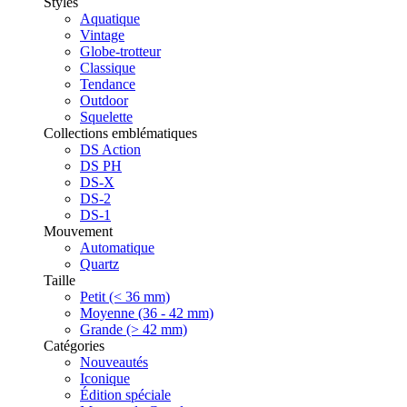
Styles
Aquatique
Vintage
Globe-trotteur
Classique
Tendance
Outdoor
Squelette
Collections emblématiques
DS Action
DS PH
DS-X
DS-2
DS-1
Mouvement
Automatique
Quartz
Taille
Petit (< 36 mm)
Moyenne (36 - 42 mm)
Grande (> 42 mm)
Catégories
Nouveautés
Iconique
Édition spéciale