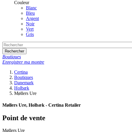
Couleur
Blanc
Bleu
Argent
Noir
Vert
Gris
Rechercher
Boutiques
Enregistrer ma montre
Certina
Boutiques
Danemark
Holbæk
Møllers Ure
Møllers Ure, Holbæk - Certina Retailer
Point de vente
Møllers Ure