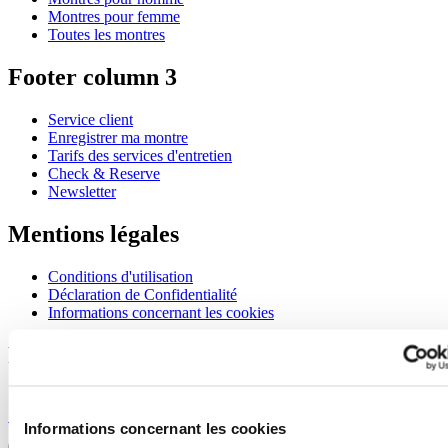
Montres pour femme
Toutes les montres
Footer column 3
Service client
Enregistrer ma montre
Tarifs des services d'entretien
Check & Reserve
Newsletter
Mentions légales
Conditions d'utilisation
Déclaration de Confidentialité
Informations concernant les cookies
Rejoignez le club CERTINA
S'inscrire pour recevoir des informations exclusives
S'inscrire
Informations concernant les cookies
Sélectionner un pays/une région