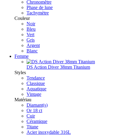
Chronomètre
Phase de lune
Tachymètre
Couleur
Noir
Bleu
Vert
Gris
Argent
Blanc
Femme
DS Action Diver 38mm Titanium
Styles
Tendance
Classique
Aquatique
Vintage
Matériau
Diamant(s)
Or 18 ct
Cuir
Céramique
Titane
Acier inoxydable 316L