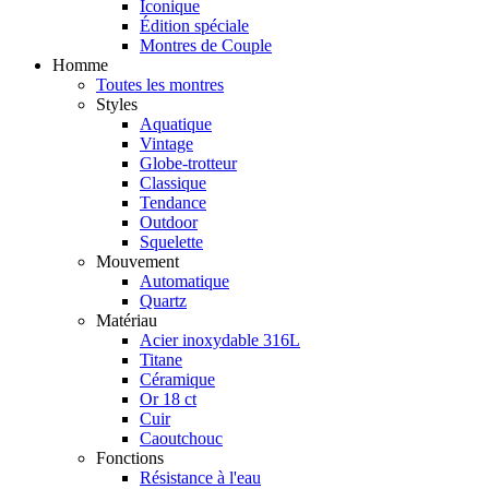
Iconique
Édition spéciale
Montres de Couple
Homme
Toutes les montres
Styles
Aquatique
Vintage
Globe-trotteur
Classique
Tendance
Outdoor
Squelette
Mouvement
Automatique
Quartz
Matériau
Acier inoxydable 316L
Titane
Céramique
Or 18 ct
Cuir
Caoutchouc
Fonctions
Résistance à l'eau