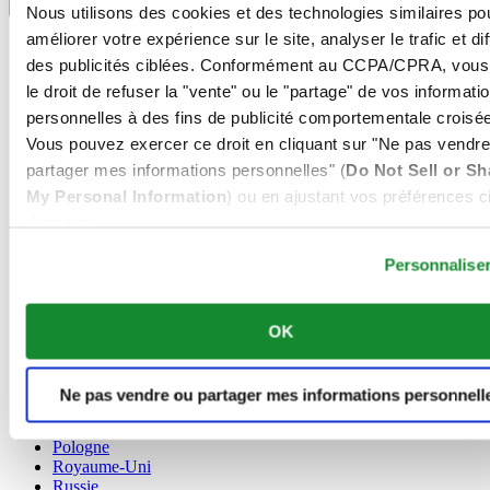
Sélecteur de langue
Nous utilisons des cookies et des technologies similaires po
améliorer votre expérience sur le site, analyser le trafic et di
Allemagne
Autriche
des publicités ciblées. Conformément au CCPA/CPRA, vous
Belgique
le droit de refuser la "vente" ou le "partage" de vos informati
Dutch
personnelles à des fins de publicité comportementale croisée
Français
Vous pouvez exercer ce droit en cliquant sur "Ne pas vendre
Chine
English
partager mes informations personnelles" (
Do Not Sell or Sh
简体中文
My Personal Information
) ou en ajustant vos préférences ci
Danemark
dessous.
Espagne
Personnalise
Finlande
France
Irlande
Luxembourg
OK
English
Français
Norvège
Ne pas vendre ou partager mes informations personnell
Pays-Bas
Pologne
Royaume-Uni
Russie