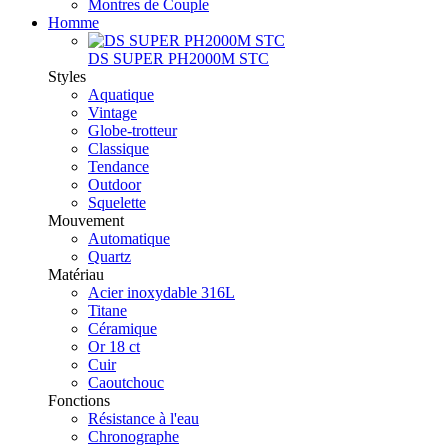
Montres de Couple
Homme
DS SUPER PH2000M STC
Styles
Aquatique
Vintage
Globe-trotteur
Classique
Tendance
Outdoor
Squelette
Mouvement
Automatique
Quartz
Matériau
Acier inoxydable 316L
Titane
Céramique
Or 18 ct
Cuir
Caoutchouc
Fonctions
Résistance à l'eau
Chronographe