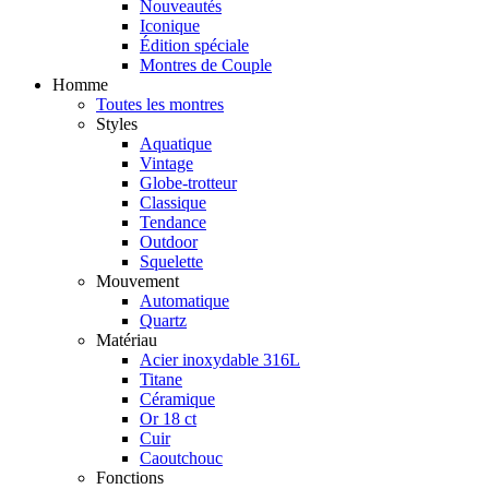
Nouveautés
Iconique
Édition spéciale
Montres de Couple
Homme
Toutes les montres
Styles
Aquatique
Vintage
Globe-trotteur
Classique
Tendance
Outdoor
Squelette
Mouvement
Automatique
Quartz
Matériau
Acier inoxydable 316L
Titane
Céramique
Or 18 ct
Cuir
Caoutchouc
Fonctions