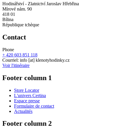
Hodinářství - Zlatnictví Jaroslav Hřebřina
Mírové nám. 90
418 01
Bílina
République tchèque
Contact
Phone
+ 420 603 851 118
Courriel:
info
[at]
klenotyhodinky.cz
Voir l'itinéraire
Footer column 1
Store Locator
L'univers Certina
Espace presse
Formulaire de contact
Actualités
Footer column 2