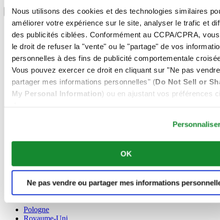
Sélectionner un pays/une région
Nous utilisons des cookies et des technologies similaires po
Sélecteur de langue
améliorer votre expérience sur le site, analyser le trafic et di
Allemagne
des publicités ciblées. Conformément au CCPA/CPRA, vous
Autriche
le droit de refuser la "vente" ou le "partage" de vos informati
Belgique
Dutch
personnelles à des fins de publicité comportementale croisée
Français
Vous pouvez exercer ce droit en cliquant sur "Ne pas vendre
Chine
partager mes informations personnelles" (
Do Not Sell or Sh
English
My Personal Information
) ou en ajustant vos préférences ci
简体中文
Danemark
dessous.
Espagne
Personnalise
Finlande
France
Irlande
OK
Luxembourg
English
Français
Ne pas vendre ou partager mes informations personnell
Norvège
Pays-Bas
Pologne
Royaume-Uni