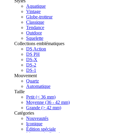
Styles
Aquatique
Vintage
Globe-trotteur
Classique
Tendance
Outdoor
Squelette
Collections emblématiques
DS Action
DS PH
DS-X
DS-2
DS-1
Mouvement
Quartz
Automatique
Taille
Petit (< 36 mm)
Moyenne (36 - 42 mm)
Grande (> 42 mm)
Catégories
Nouveautés
Iconique
Édition spéciale