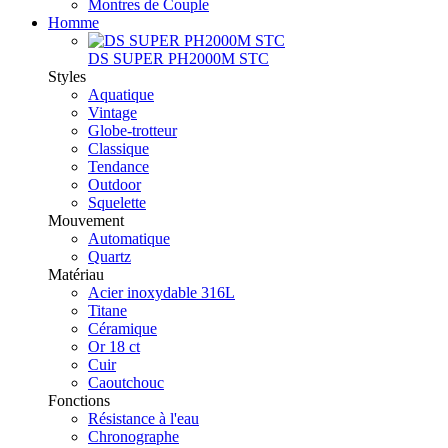
Montres de Couple
Homme
DS SUPER PH2000M STC
Styles
Aquatique
Vintage
Globe-trotteur
Classique
Tendance
Outdoor
Squelette
Mouvement
Automatique
Quartz
Matériau
Acier inoxydable 316L
Titane
Céramique
Or 18 ct
Cuir
Caoutchouc
Fonctions
Résistance à l'eau
Chronographe