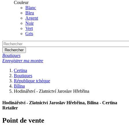
Couleur
Blanc
Bleu
Argent
Noir
Vert
Gris
Rechercher
Boutiques
Enregistrer ma montre
Certina
Boutiques
République tchèque
Bílina
Hodinářství - Zlatnictví Jaroslav Hřebřina
Hodinářství - Zlatnictví Jaroslav Hřebřina, Bílina - Certina
Retailer
Point de vente