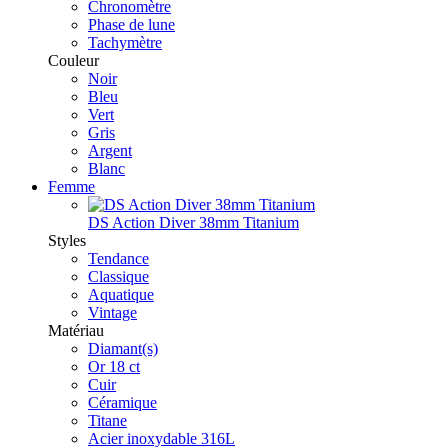
Chronomètre
Phase de lune
Tachymètre
Couleur
Noir
Bleu
Vert
Gris
Argent
Blanc
Femme
DS Action Diver 38mm Titanium
Styles
Tendance
Classique
Aquatique
Vintage
Matériau
Diamant(s)
Or 18 ct
Cuir
Céramique
Titane
Acier inoxydable 316L