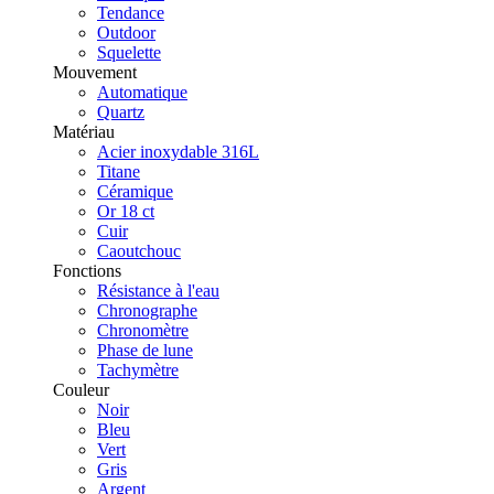
Tendance
Outdoor
Squelette
Mouvement
Automatique
Quartz
Matériau
Acier inoxydable 316L
Titane
Céramique
Or 18 ct
Cuir
Caoutchouc
Fonctions
Résistance à l'eau
Chronographe
Chronomètre
Phase de lune
Tachymètre
Couleur
Noir
Bleu
Vert
Gris
Argent