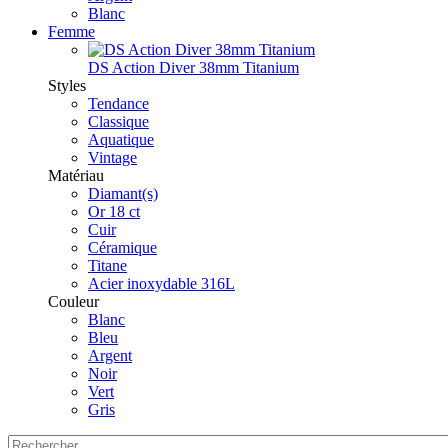
Blanc
Femme
DS Action Diver 38mm Titanium
Styles
Tendance
Classique
Aquatique
Vintage
Matériau
Diamant(s)
Or 18 ct
Cuir
Céramique
Titane
Acier inoxydable 316L
Couleur
Blanc
Bleu
Argent
Noir
Vert
Gris