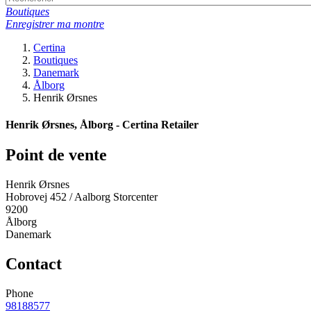
Boutiques
Enregistrer ma montre
Certina
Boutiques
Danemark
Ålborg
Henrik Ørsnes
Henrik Ørsnes, Ålborg - Certina Retailer
Point de vente
Henrik Ørsnes
Hobrovej 452 / Aalborg Storcenter
9200
Ålborg
Danemark
Contact
Phone
98188577