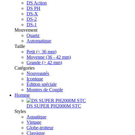
DS Action
DS PH
DS-X
DS-2
DS-1
Mouvement
Quartz
Automatique
Taille
Petit (< 36 mm)
Moyenne (36 - 42 mm)
Grande (> 42 mm)
Catégories
Nouveautés
Iconique
Édition spéciale
Montres de Couple
Homme
DS SUPER PH2000M STC
Styles
Aquatique
Vintage
Globe-trotteur
Classique