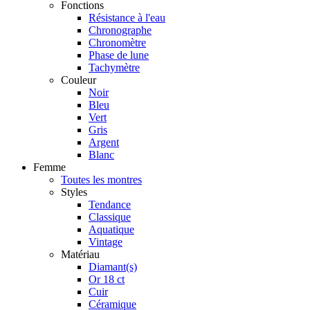
Fonctions
Résistance à l'eau
Chronographe
Chronomètre
Phase de lune
Tachymètre
Couleur
Noir
Bleu
Vert
Gris
Argent
Blanc
Femme
Toutes les montres
Styles
Tendance
Classique
Aquatique
Vintage
Matériau
Diamant(s)
Or 18 ct
Cuir
Céramique