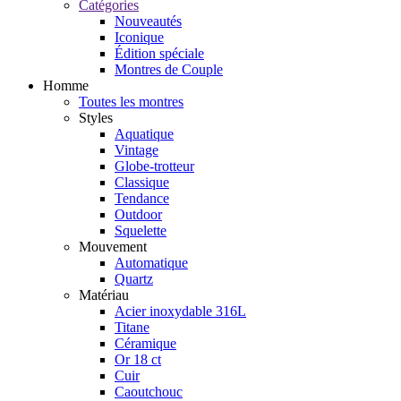
Catégories
Nouveautés
Iconique
Édition spéciale
Montres de Couple
Homme
Toutes les montres
Styles
Aquatique
Vintage
Globe-trotteur
Classique
Tendance
Outdoor
Squelette
Mouvement
Automatique
Quartz
Matériau
Acier inoxydable 316L
Titane
Céramique
Or 18 ct
Cuir
Caoutchouc