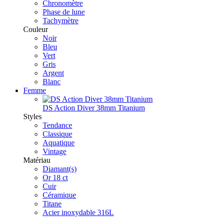
Chronomètre
Phase de lune
Tachymètre
Couleur
Noir
Bleu
Vert
Gris
Argent
Blanc
Femme
DS Action Diver 38mm Titanium
Styles
Tendance
Classique
Aquatique
Vintage
Matériau
Diamant(s)
Or 18 ct
Cuir
Céramique
Titane
Acier inoxydable 316L