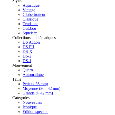
Styles
Aquatique
Vintage
Globe-trotteur
Classique
Tendance
Outdoor
Squelette
Collections emblématiques
DS Action
DS PH
DS-X
DS-2
DS-1
Mouvement
Quartz
Automatique
Taille
Petit (< 36 mm)
Moyenne (36 - 42 mm)
Grande (> 42 mm)
Catégories
Nouveautés
Iconique
Édition spéciale