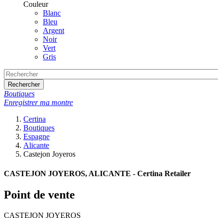
Couleur
Blanc
Bleu
Argent
Noir
Vert
Gris
Rechercher
Boutiques
Enregistrer ma montre
Certina
Boutiques
Espagne
Alicante
Castejon Joyeros
CASTEJON JOYEROS, ALICANTE - Certina Retailer
Point de vente
CASTEJON JOYEROS