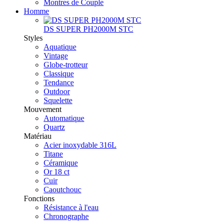
Montres de Couple
Homme
DS SUPER PH2000M STC
Styles
Aquatique
Vintage
Globe-trotteur
Classique
Tendance
Outdoor
Squelette
Mouvement
Automatique
Quartz
Matériau
Acier inoxydable 316L
Titane
Céramique
Or 18 ct
Cuir
Caoutchouc
Fonctions
Résistance à l'eau
Chronographe