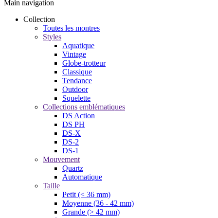
Main navigation
Collection
Toutes les montres
Styles
Aquatique
Vintage
Globe-trotteur
Classique
Tendance
Outdoor
Squelette
Collections emblématiques
DS Action
DS PH
DS-X
DS-2
DS-1
Mouvement
Quartz
Automatique
Taille
Petit (< 36 mm)
Moyenne (36 - 42 mm)
Grande (> 42 mm)