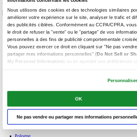
Informations concernant les cookies
S'inscrire
Sélectionner un pays/une région
Nous utilisons des cookies et des technologies similaires po
Sélecteur de langue
améliorer votre expérience sur le site, analyser le trafic et di
Allemagne
des publicités ciblées. Conformément au CCPA/CPRA, vous
Autriche
le droit de refuser la "vente" ou le "partage" de vos informati
Belgique
personnelles à des fins de publicité comportementale croisée
Dutch
Français
Vous pouvez exercer ce droit en cliquant sur "Ne pas vendre
Chine
partager mes informations personnelles" (
Do Not Sell or Sh
English
My Personal Information
) ou en ajustant vos préférences ci
简体中文
dessous.
Danemark
Espagne
Personnalise
Finlande
France
Irlande
OK
Luxembourg
English
Français
Ne pas vendre ou partager mes informations personnell
Norvège
Pays-Bas
Pologne