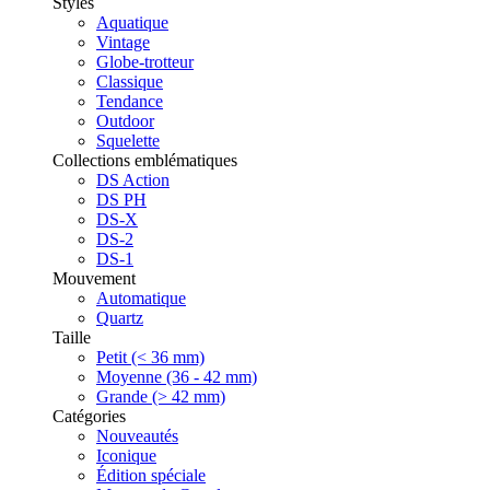
Styles
Aquatique
Vintage
Globe-trotteur
Classique
Tendance
Outdoor
Squelette
Collections emblématiques
DS Action
DS PH
DS-X
DS-2
DS-1
Mouvement
Automatique
Quartz
Taille
Petit (< 36 mm)
Moyenne (36 - 42 mm)
Grande (> 42 mm)
Catégories
Nouveautés
Iconique
Édition spéciale