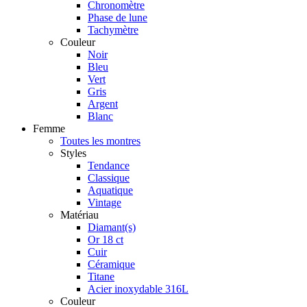
Chronomètre
Phase de lune
Tachymètre
Couleur
Noir
Bleu
Vert
Gris
Argent
Blanc
Femme
Toutes les montres
Styles
Tendance
Classique
Aquatique
Vintage
Matériau
Diamant(s)
Or 18 ct
Cuir
Céramique
Titane
Acier inoxydable 316L
Couleur