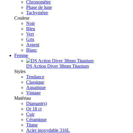
Chronomètre
Phase de lune
Tachymètre
Couleur
Noir
Bleu
Vert
Gris
Argent
Blanc
Femme
DS Action Diver 38mm Titanium
Styles
Tendance
Classique
Aquatique
Vintage
Matériau
Diamant(s)
Or 18 ct
Cuir
Céramique
Titane
Acier inoxydable 316L