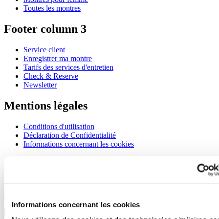
Toutes les montres
Footer column 3
Service client
Enregistrer ma montre
Tarifs des services d'entretien
Check & Reserve
Newsletter
Mentions légales
Conditions d'utilisation
Déclaration de Confidentialité
Informations concernant les cookies
Rejoignez le club CERTINA
S'inscrire pour recevoir des informations exclusives
S'inscrire
Sélectionner un pays/une région
Informations concernant les cookies
Sélecteur de langue