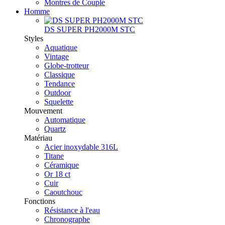
Montres de Couple
Homme
DS SUPER PH2000M STC
Styles
Aquatique
Vintage
Globe-trotteur
Classique
Tendance
Outdoor
Squelette
Mouvement
Automatique
Quartz
Matériau
Acier inoxydable 316L
Titane
Céramique
Or 18 ct
Cuir
Caoutchouc
Fonctions
Résistance à l'eau
Chronographe