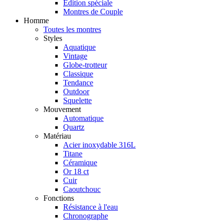
Édition spéciale
Montres de Couple
Homme
Toutes les montres
Styles
Aquatique
Vintage
Globe-trotteur
Classique
Tendance
Outdoor
Squelette
Mouvement
Automatique
Quartz
Matériau
Acier inoxydable 316L
Titane
Céramique
Or 18 ct
Cuir
Caoutchouc
Fonctions
Résistance à l'eau
Chronographe