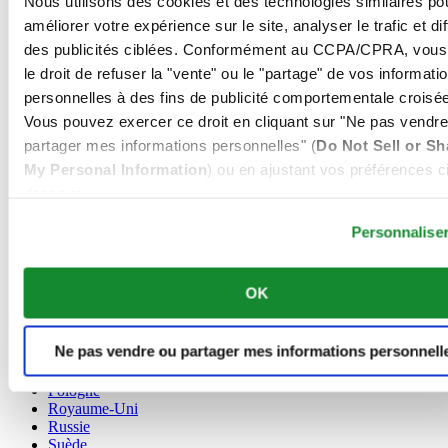
Nous utilisons des cookies et des technologies similaires po
Allemagne
améliorer votre expérience sur le site, analyser le trafic et di
Autriche
des publicités ciblées. Conformément au CCPA/CPRA, vous
Belgique
le droit de refuser la "vente" ou le "partage" de vos informati
Dutch
personnelles à des fins de publicité comportementale croisée
Français
Chine
Vous pouvez exercer ce droit en cliquant sur "Ne pas vendre
English
partager mes informations personnelles" (
Do Not Sell or Sh
简体中文
My Personal Information
) ou en ajustant vos préférences ci
Danemark
dessous.
Espagne
Finlande
Personnalise
France
Irlande
Luxembourg
OK
English
Français
Norvège
Ne pas vendre ou partager mes informations personnell
Pays-Bas
Pologne
Royaume-Uni
Russie
Suède