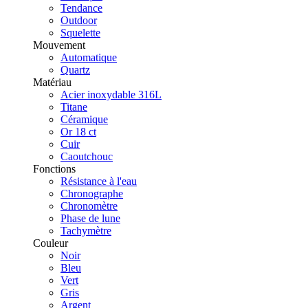
Tendance
Outdoor
Squelette
Mouvement
Automatique
Quartz
Matériau
Acier inoxydable 316L
Titane
Céramique
Or 18 ct
Cuir
Caoutchouc
Fonctions
Résistance à l'eau
Chronographe
Chronomètre
Phase de lune
Tachymètre
Couleur
Noir
Bleu
Vert
Gris
Argent