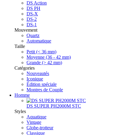
DS Action
DS PH
DS-X
DS-2
DS-1
Mouvement
Quartz
Automatique
Taille
Petit (< 36 mm)
Moyenne (36 - 42 mm)
Grande (> 42 mm)
Catégories
Nouveautés
Iconique
Édition spéciale
Montres de Couple
Homme
DS SUPER PH2000M STC
Styles
Aquatique
Vintage
Globe-trotteur
Classique