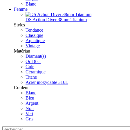
Blanc
Femme
DS Action Diver 38mm Titanium
Styles
Tendance
Classique
Aquatique
Vintage
Matériau
Diamant(s)
Or 18 ct
Cuir
Céramique
Titane
Acier inoxydable 316L
Couleur
Blanc
Bleu
Argent
Noir
Vert
Gris