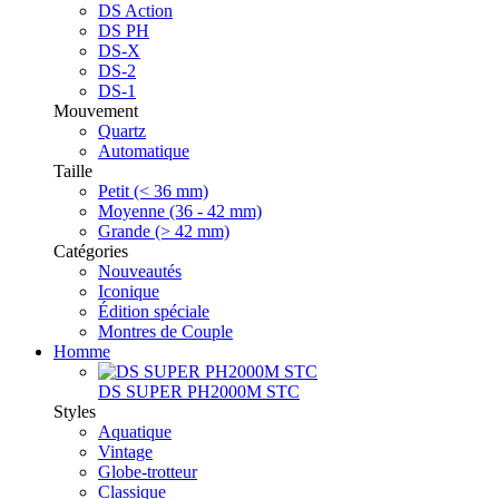
DS Action
DS PH
DS-X
DS-2
DS-1
Mouvement
Quartz
Automatique
Taille
Petit (< 36 mm)
Moyenne (36 - 42 mm)
Grande (> 42 mm)
Catégories
Nouveautés
Iconique
Édition spéciale
Montres de Couple
Homme
DS SUPER PH2000M STC
Styles
Aquatique
Vintage
Globe-trotteur
Classique