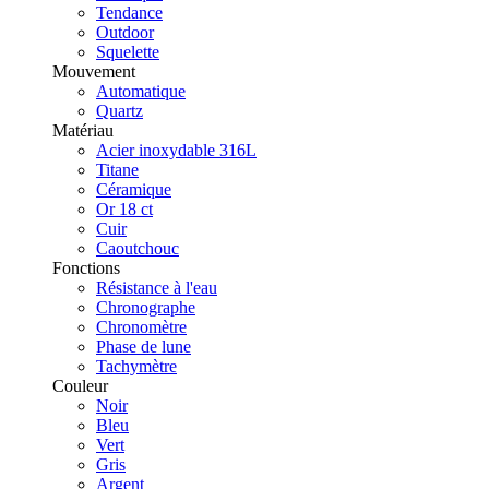
Tendance
Outdoor
Squelette
Mouvement
Automatique
Quartz
Matériau
Acier inoxydable 316L
Titane
Céramique
Or 18 ct
Cuir
Caoutchouc
Fonctions
Résistance à l'eau
Chronographe
Chronomètre
Phase de lune
Tachymètre
Couleur
Noir
Bleu
Vert
Gris
Argent