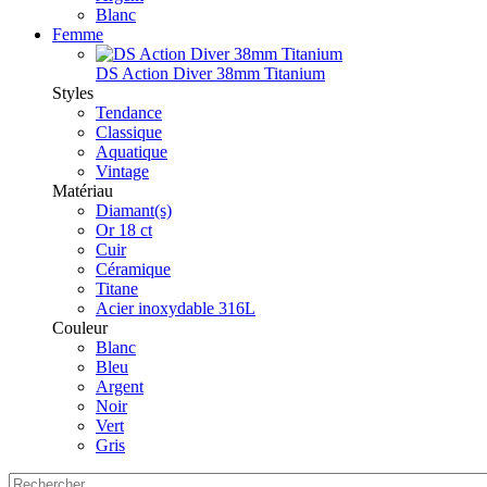
Blanc
Femme
DS Action Diver 38mm Titanium
Styles
Tendance
Classique
Aquatique
Vintage
Matériau
Diamant(s)
Or 18 ct
Cuir
Céramique
Titane
Acier inoxydable 316L
Couleur
Blanc
Bleu
Argent
Noir
Vert
Gris