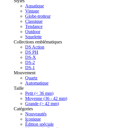
Styles
Aquatique
Vintage
Globe-trotteur
Classique
Tendance
Outdoor
Squelette
Collections emblématiques
DS Action
DS PH
DS-X
DS-2
DS-1
Mouvement
Quartz
Automatique
Taille
Petit (< 36 mm)
Moyenne (36 - 42 mm)
Grande (> 42 mm)
Catégories
Nouveautés
Iconique
Édition spéciale