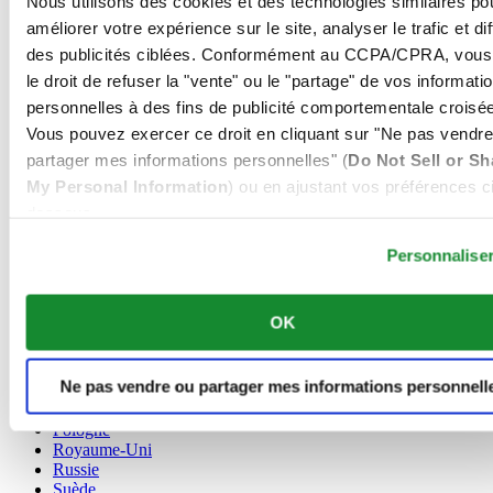
Nous utilisons des cookies et des technologies similaires po
Allemagne
améliorer votre expérience sur le site, analyser le trafic et di
Autriche
des publicités ciblées. Conformément au CCPA/CPRA, vous
Belgique
le droit de refuser la "vente" ou le "partage" de vos informati
Dutch
personnelles à des fins de publicité comportementale croisée
Français
Chine
Vous pouvez exercer ce droit en cliquant sur "Ne pas vendre
English
partager mes informations personnelles" (
Do Not Sell or Sh
简体中文
My Personal Information
) ou en ajustant vos préférences ci
Danemark
dessous.
Espagne
Finlande
Personnalise
France
Irlande
Luxembourg
OK
English
Français
Norvège
Ne pas vendre ou partager mes informations personnell
Pays-Bas
Pologne
Royaume-Uni
Russie
Suède