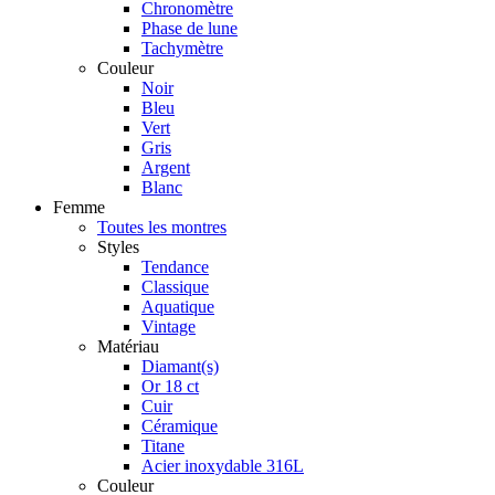
Chronomètre
Phase de lune
Tachymètre
Couleur
Noir
Bleu
Vert
Gris
Argent
Blanc
Femme
Toutes les montres
Styles
Tendance
Classique
Aquatique
Vintage
Matériau
Diamant(s)
Or 18 ct
Cuir
Céramique
Titane
Acier inoxydable 316L
Couleur