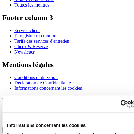
Toutes les montres
Footer column 3
Service client
Enregistrer ma montre
Tarifs des services d'entretien
Check & Reserve
Newsletter
Mentions légales
Conditions d'utilisation
Déclaration de Confidentialité
Informations concernant les cookies
Rejoignez le club CERTINA
S'inscrire pour recevoir des informations exclusives
S'inscrire
Sélectionner un pays/une région
Informations concernant les cookies
Sélecteur de langue