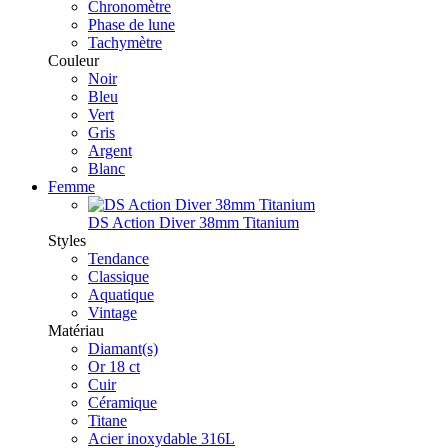
Chronomètre
Phase de lune
Tachymètre
Couleur
Noir
Bleu
Vert
Gris
Argent
Blanc
Femme
DS Action Diver 38mm Titanium
Styles
Tendance
Classique
Aquatique
Vintage
Matériau
Diamant(s)
Or 18 ct
Cuir
Céramique
Titane
Acier inoxydable 316L