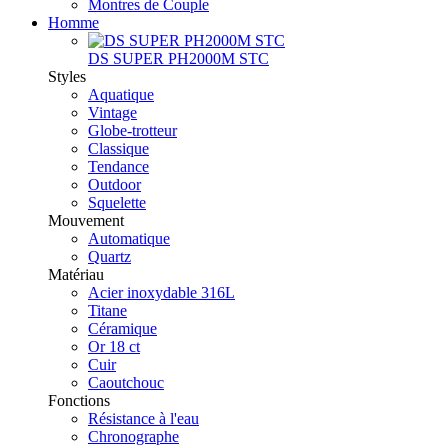
Montres de Couple
Homme
DS SUPER PH2000M STC
Styles
Aquatique
Vintage
Globe-trotteur
Classique
Tendance
Outdoor
Squelette
Mouvement
Automatique
Quartz
Matériau
Acier inoxydable 316L
Titane
Céramique
Or 18 ct
Cuir
Caoutchouc
Fonctions
Résistance à l'eau
Chronographe