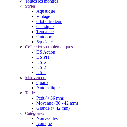
Toutes les montres
Styles
Aquatique
Vintage
Globe-trotteur
Classique
Tendance
Outdoor
Squelette
Collections emblématiques
DS Action
DS PH
DS-X
DS-2
DS-1
Mouvement
Quartz
Automatique
Taille
Petit (< 36 mm)
Moyenne (36 - 42 mm)
Grande (> 42 mm)
Catégories
Nouveautés
Iconique