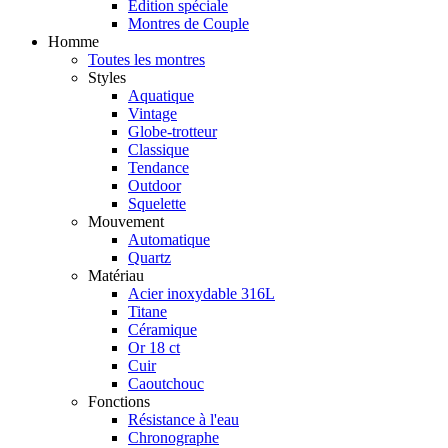
Édition spéciale
Montres de Couple
Homme
Toutes les montres
Styles
Aquatique
Vintage
Globe-trotteur
Classique
Tendance
Outdoor
Squelette
Mouvement
Automatique
Quartz
Matériau
Acier inoxydable 316L
Titane
Céramique
Or 18 ct
Cuir
Caoutchouc
Fonctions
Résistance à l'eau
Chronographe