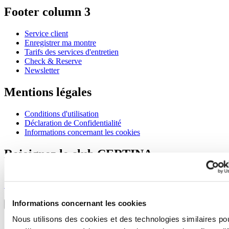
Footer column 3
Service client
Enregistrer ma montre
Tarifs des services d'entretien
Check & Reserve
Newsletter
Mentions légales
Conditions d'utilisation
Déclaration de Confidentialité
Informations concernant les cookies
Rejoignez le club CERTINA
S'inscrire pour recevoir des informations exclusives
S'inscrire
Sélectionner un pays/une région
Informations concernant les cookies
Sélecteur de langue
Nous utilisons des cookies et des technologies similaires po
Allemagne