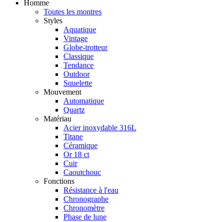
Homme
Toutes les montres
Styles
Aquatique
Vintage
Globe-trotteur
Classique
Tendance
Outdoor
Squelette
Mouvement
Automatique
Quartz
Matériau
Acier inoxydable 316L
Titane
Céramique
Or 18 ct
Cuir
Caoutchouc
Fonctions
Résistance à l'eau
Chronographe
Chronomètre
Phase de lune