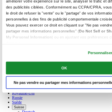
améliorer votre expérience sur le site, analyser le trafic et di
Autriche
Belgique
des publicités ciblées. Conformément au CCPA/CPRA, vous
Dutch
le droit de refuser la "vente" ou le "partage" de vos informati
Français
personnelles à des fins de publicité comportementale croisée
Chine
Vous pouvez exercer ce droit en cliquant sur "Ne pas vendre
English
简体中文
partager mes informations personnelles" (
Do Not Sell or Sh
Danemark
My Personal Information
) ou en ajustant vos préférences ci
Espagne
dessous.
Finlande
France
Personnalise
Irlande
Luxembourg
English
OK
Français
Norvège
Pays-Bas
Ne pas vendre ou partager mes informations personnell
Pologne
Royaume-Uni
Russie
Suède
Suisse
Deutsch