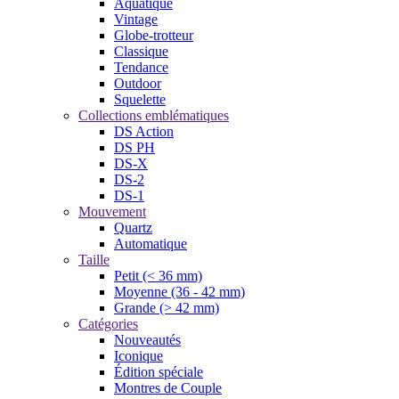
Aquatique
Vintage
Globe-trotteur
Classique
Tendance
Outdoor
Squelette
Collections emblématiques
DS Action
DS PH
DS-X
DS-2
DS-1
Mouvement
Quartz
Automatique
Taille
Petit (< 36 mm)
Moyenne (36 - 42 mm)
Grande (> 42 mm)
Catégories
Nouveautés
Iconique
Édition spéciale
Montres de Couple