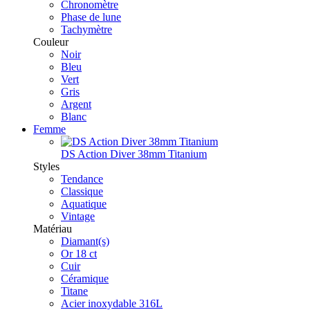
Chronomètre
Phase de lune
Tachymètre
Couleur
Noir
Bleu
Vert
Gris
Argent
Blanc
Femme
DS Action Diver 38mm Titanium
Styles
Tendance
Classique
Aquatique
Vintage
Matériau
Diamant(s)
Or 18 ct
Cuir
Céramique
Titane
Acier inoxydable 316L