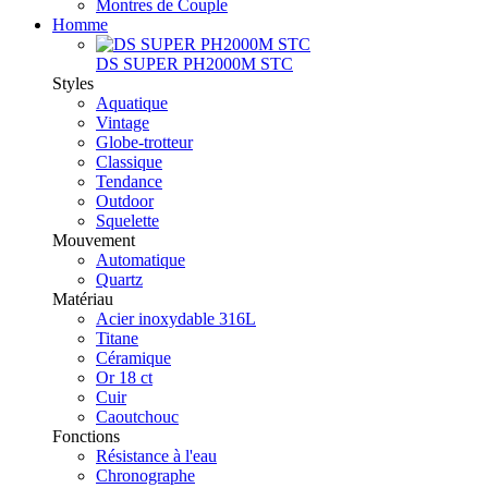
Montres de Couple
Homme
DS SUPER PH2000M STC
Styles
Aquatique
Vintage
Globe-trotteur
Classique
Tendance
Outdoor
Squelette
Mouvement
Automatique
Quartz
Matériau
Acier inoxydable 316L
Titane
Céramique
Or 18 ct
Cuir
Caoutchouc
Fonctions
Résistance à l'eau
Chronographe