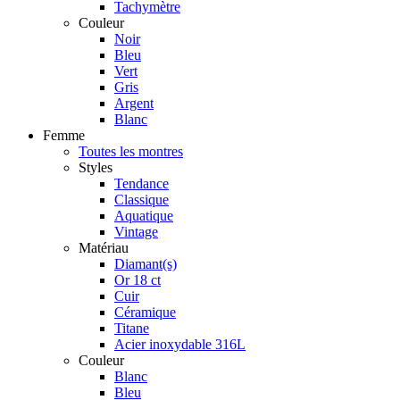
Tachymètre
Couleur
Noir
Bleu
Vert
Gris
Argent
Blanc
Femme
Toutes les montres
Styles
Tendance
Classique
Aquatique
Vintage
Matériau
Diamant(s)
Or 18 ct
Cuir
Céramique
Titane
Acier inoxydable 316L
Couleur
Blanc
Bleu