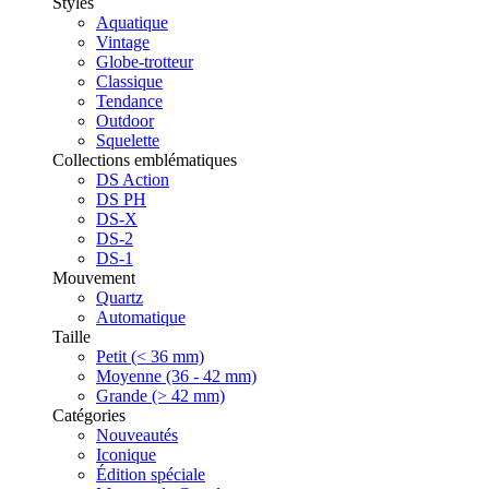
Styles
Aquatique
Vintage
Globe-trotteur
Classique
Tendance
Outdoor
Squelette
Collections emblématiques
DS Action
DS PH
DS-X
DS-2
DS-1
Mouvement
Quartz
Automatique
Taille
Petit (< 36 mm)
Moyenne (36 - 42 mm)
Grande (> 42 mm)
Catégories
Nouveautés
Iconique
Édition spéciale