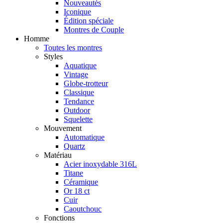
Nouveautés
Iconique
Édition spéciale
Montres de Couple
Homme
Toutes les montres
Styles
Aquatique
Vintage
Globe-trotteur
Classique
Tendance
Outdoor
Squelette
Mouvement
Automatique
Quartz
Matériau
Acier inoxydable 316L
Titane
Céramique
Or 18 ct
Cuir
Caoutchouc
Fonctions