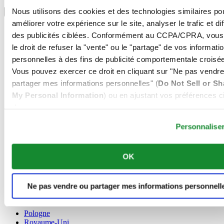
Sélectionner un pays/une région
Nous utilisons des cookies et des technologies similaires po
Sélecteur de langue
améliorer votre expérience sur le site, analyser le trafic et di
Allemagne
des publicités ciblées. Conformément au CCPA/CPRA, vous
Autriche
le droit de refuser la "vente" ou le "partage" de vos informati
Belgique
Dutch
personnelles à des fins de publicité comportementale croisée
Français
Vous pouvez exercer ce droit en cliquant sur "Ne pas vendre
Chine
partager mes informations personnelles" (
Do Not Sell or Sh
English
My Personal Information
) ou en ajustant vos préférences ci
简体中文
Danemark
dessous.
Espagne
Personnalise
Finlande
France
Irlande
OK
Luxembourg
English
Français
Ne pas vendre ou partager mes informations personnell
Norvège
Pays-Bas
Pologne
Royaume-Uni