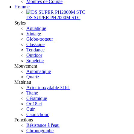
Montres de Couple
Homme
DS SUPER PH2000M STC
Styles
Aquatique
Vintage
Globe-trotteur
Classique
Tendance
Outdoor
Squelette
Mouvement
Automatique
Quartz
Matériau
Acier inoxydable 316L
Titane
Céramique
Or 18 ct
Cuir
Caoutchouc
Fonctions
Résistance à l'eau
Chronographe