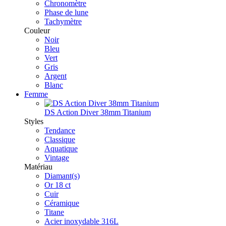
Chronomètre
Phase de lune
Tachymètre
Couleur
Noir
Bleu
Vert
Gris
Argent
Blanc
Femme
DS Action Diver 38mm Titanium
Styles
Tendance
Classique
Aquatique
Vintage
Matériau
Diamant(s)
Or 18 ct
Cuir
Céramique
Titane
Acier inoxydable 316L