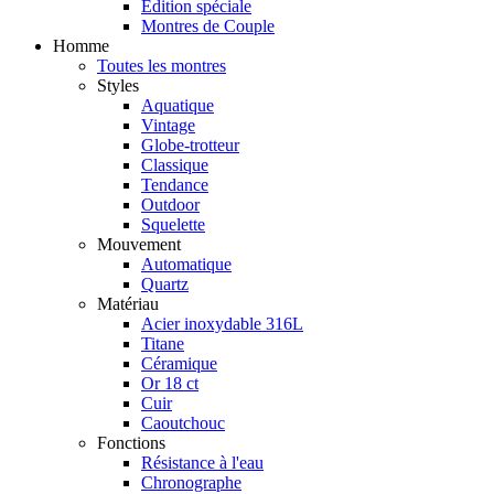
Édition spéciale
Montres de Couple
Homme
Toutes les montres
Styles
Aquatique
Vintage
Globe-trotteur
Classique
Tendance
Outdoor
Squelette
Mouvement
Automatique
Quartz
Matériau
Acier inoxydable 316L
Titane
Céramique
Or 18 ct
Cuir
Caoutchouc
Fonctions
Résistance à l'eau
Chronographe