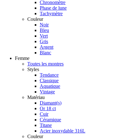
Chronomètre
Phase de lune
Tachymètre
Couleur
Noir
Bleu
Vert
Gris
Argent
Blanc
Femme
Toutes les montres
Styles
Tendance
Classique
Aquatique
Vintage
Matériau
Diamant(s)
Or 18 ct
Cuir
Céramique
Titane
Acier inoxydable 316L
Couleur