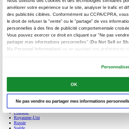
Nous utilisons des cookies et des technologies similaires po
Allemagne
améliorer votre expérience sur le site, analyser le trafic et di
Autriche
des publicités ciblées. Conformément au CCPA/CPRA, vous
Belgique
le droit de refuser la "vente" ou le "partage" de vos informati
Dutch
personnelles à des fins de publicité comportementale croisée
Français
Chine
Vous pouvez exercer ce droit en cliquant sur "Ne pas vendre
English
partager mes informations personnelles" (
Do Not Sell or Sh
简体中文
My Personal Information
) ou en ajustant vos préférences ci
Danemark
dessous.
Espagne
Finlande
Personnalise
France
Irlande
Luxembourg
OK
English
Français
Norvège
Ne pas vendre ou partager mes informations personnell
Pays-Bas
Pologne
Royaume-Uni
Russie
Suède