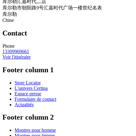
库尔勒汇嘉时代二店
库尔勒市朝阳路9号汇嘉时代广场一楼世纪名表
库尔勒
Chine
Contact
Phone
13309969661
Voir l'itinéraire
Footer column 1
Store Locator
L'univers Certina
Espace presse
Formulaire de contact
Actualités
Footer column 2
Montres pour homme
Montres pour femme