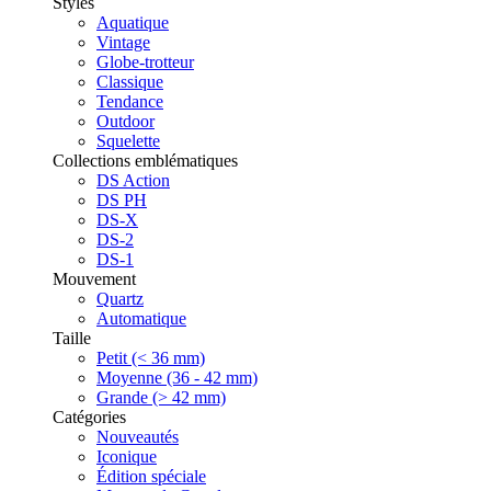
Styles
Aquatique
Vintage
Globe-trotteur
Classique
Tendance
Outdoor
Squelette
Collections emblématiques
DS Action
DS PH
DS-X
DS-2
DS-1
Mouvement
Quartz
Automatique
Taille
Petit (< 36 mm)
Moyenne (36 - 42 mm)
Grande (> 42 mm)
Catégories
Nouveautés
Iconique
Édition spéciale