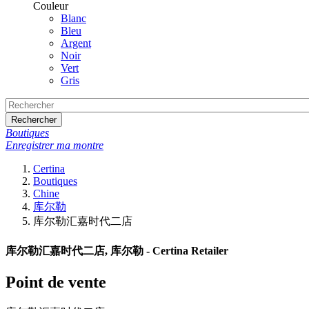
Couleur
Blanc
Bleu
Argent
Noir
Vert
Gris
Rechercher
Boutiques
Enregistrer ma montre
Certina
Boutiques
Chine
库尔勒
库尔勒汇嘉时代二店
库尔勒汇嘉时代二店, 库尔勒 - Certina Retailer
Point de vente