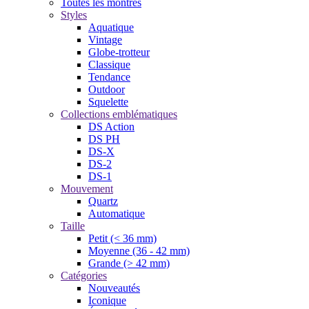
Toutes les montres
Styles
Aquatique
Vintage
Globe-trotteur
Classique
Tendance
Outdoor
Squelette
Collections emblématiques
DS Action
DS PH
DS-X
DS-2
DS-1
Mouvement
Quartz
Automatique
Taille
Petit (< 36 mm)
Moyenne (36 - 42 mm)
Grande (> 42 mm)
Catégories
Nouveautés
Iconique