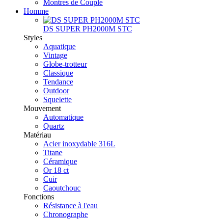
Montres de Couple
Homme
DS SUPER PH2000M STC
Styles
Aquatique
Vintage
Globe-trotteur
Classique
Tendance
Outdoor
Squelette
Mouvement
Automatique
Quartz
Matériau
Acier inoxydable 316L
Titane
Céramique
Or 18 ct
Cuir
Caoutchouc
Fonctions
Résistance à l'eau
Chronographe