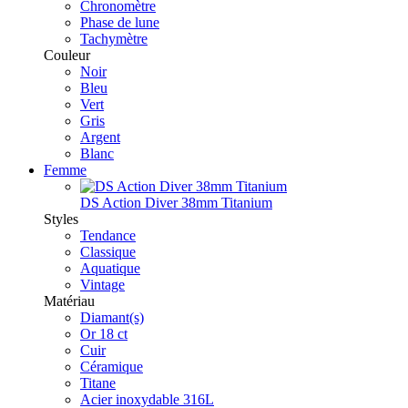
Chronomètre
Phase de lune
Tachymètre
Couleur
Noir
Bleu
Vert
Gris
Argent
Blanc
Femme
DS Action Diver 38mm Titanium
Styles
Tendance
Classique
Aquatique
Vintage
Matériau
Diamant(s)
Or 18 ct
Cuir
Céramique
Titane
Acier inoxydable 316L