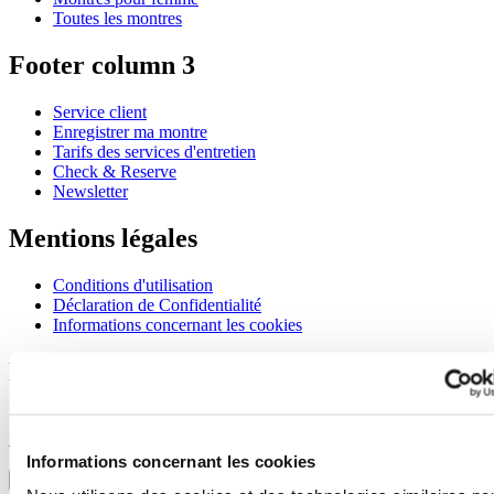
Toutes les montres
Footer column 3
Service client
Enregistrer ma montre
Tarifs des services d'entretien
Check & Reserve
Newsletter
Mentions légales
Conditions d'utilisation
Déclaration de Confidentialité
Informations concernant les cookies
Rejoignez le club CERTINA
S'inscrire pour recevoir des informations exclusives
S'inscrire
Sélectionner un pays/une région
Informations concernant les cookies
Sélecteur de langue