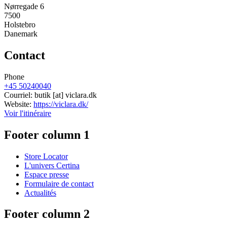
Nørregade 6
7500
Holstebro
Danemark
Contact
Phone
+45 50240040
Courriel:
butik
[at]
viclara.dk
Website:
https://viclara.dk/
Voir l'itinéraire
Footer column 1
Store Locator
L'univers Certina
Espace presse
Formulaire de contact
Actualités
Footer column 2