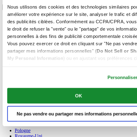
Sélectionner un pays/une région
Nous utilisons des cookies et des technologies similaires po
Sélecteur de langue
améliorer votre expérience sur le site, analyser le trafic et di
Allemagne
des publicités ciblées. Conformément au CCPA/CPRA, vous
Autriche
le droit de refuser la "vente" ou le "partage" de vos informati
Belgique
Dutch
personnelles à des fins de publicité comportementale croisée
Français
Vous pouvez exercer ce droit en cliquant sur "Ne pas vendre
Chine
partager mes informations personnelles" (
Do Not Sell or Sh
English
My Personal Information
) ou en ajustant vos préférences ci
简体中文
Danemark
dessous.
Espagne
Personnalise
Finlande
France
Irlande
OK
Luxembourg
English
Français
Ne pas vendre ou partager mes informations personnell
Norvège
Pays-Bas
Pologne
Royaume-Uni