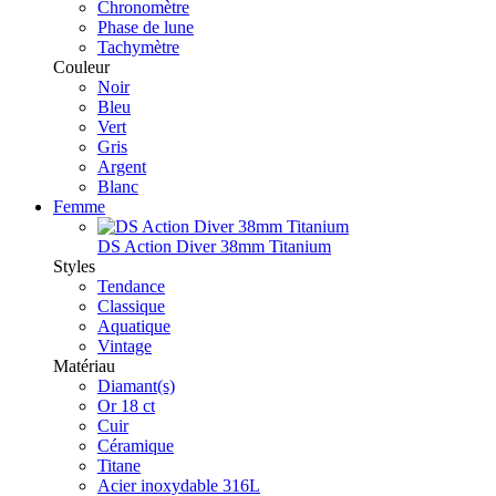
Chronomètre
Phase de lune
Tachymètre
Couleur
Noir
Bleu
Vert
Gris
Argent
Blanc
Femme
DS Action Diver 38mm Titanium
Styles
Tendance
Classique
Aquatique
Vintage
Matériau
Diamant(s)
Or 18 ct
Cuir
Céramique
Titane
Acier inoxydable 316L