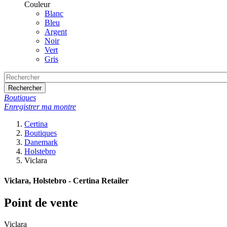
Couleur
Blanc
Bleu
Argent
Noir
Vert
Gris
Rechercher
Boutiques
Enregistrer ma montre
Certina
Boutiques
Danemark
Holstebro
Viclara
Viclara, Holstebro - Certina Retailer
Point de vente
Viclara