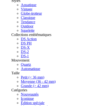
Styles
Aquatique
Vintage
Globe-trotteur
Classique
Tendance
Outdoor
Squelette
Collections emblématiques
DS Action
DS PH
DS-X
DS-2
DS-1
Mouvement
Quartz
Automatique
Taille
Petit (< 36 mm)
Moyenne (36 - 42 mm)
Grande (> 42 mm)
Catégories
Nouveautés
Iconique
Édition spéciale