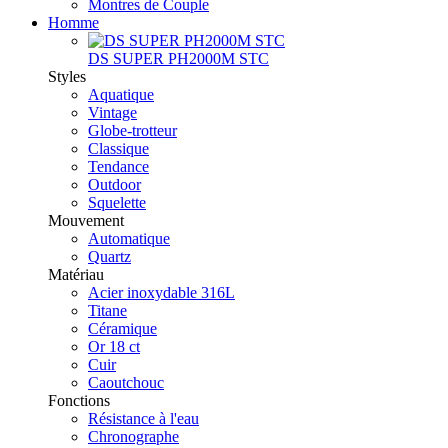
Montres de Couple
Homme
DS SUPER PH2000M STC
Styles
Aquatique
Vintage
Globe-trotteur
Classique
Tendance
Outdoor
Squelette
Mouvement
Automatique
Quartz
Matériau
Acier inoxydable 316L
Titane
Céramique
Or 18 ct
Cuir
Caoutchouc
Fonctions
Résistance à l'eau
Chronographe