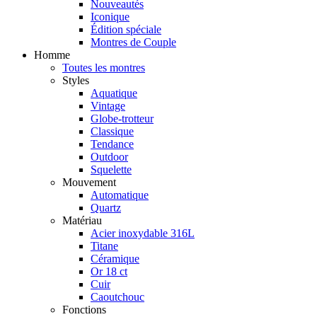
Nouveautés
Iconique
Édition spéciale
Montres de Couple
Homme
Toutes les montres
Styles
Aquatique
Vintage
Globe-trotteur
Classique
Tendance
Outdoor
Squelette
Mouvement
Automatique
Quartz
Matériau
Acier inoxydable 316L
Titane
Céramique
Or 18 ct
Cuir
Caoutchouc
Fonctions