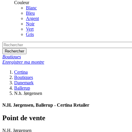
Couleur
Blanc
Bleu
Argent
Noir
Vert
Gris
Rechercher
Boutiques
Enregistrer ma montre
Certina
Boutiques
Danemark
Ballerup
N.h. Jørgensen
N.H. Jørgensen, Ballerup - Certina Retailer
Point de vente
N.H. Jørgensen