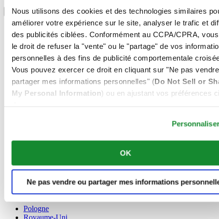
Sélectionner un pays/une région
Nous utilisons des cookies et des technologies similaires po
Sélecteur de langue
améliorer votre expérience sur le site, analyser le trafic et di
Allemagne
des publicités ciblées. Conformément au CCPA/CPRA, vous
Autriche
le droit de refuser la "vente" ou le "partage" de vos informati
Belgique
Dutch
personnelles à des fins de publicité comportementale croisée
Français
Vous pouvez exercer ce droit en cliquant sur "Ne pas vendre
Chine
partager mes informations personnelles" (
Do Not Sell or Sh
English
My Personal Information
) ou en ajustant vos préférences ci
简体中文
Danemark
dessous.
Espagne
Personnalise
Finlande
France
Irlande
OK
Luxembourg
English
Français
Ne pas vendre ou partager mes informations personnell
Norvège
Pays-Bas
Pologne
Royaume-Uni