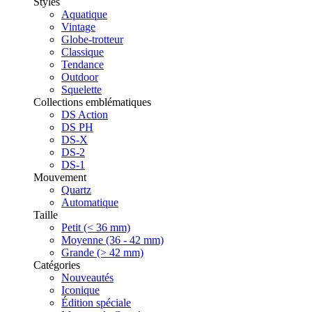
Styles
Aquatique
Vintage
Globe-trotteur
Classique
Tendance
Outdoor
Squelette
Collections emblématiques
DS Action
DS PH
DS-X
DS-2
DS-1
Mouvement
Quartz
Automatique
Taille
Petit (< 36 mm)
Moyenne (36 - 42 mm)
Grande (> 42 mm)
Catégories
Nouveautés
Iconique
Édition spéciale