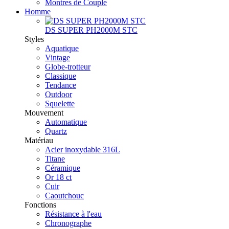
Montres de Couple
Homme
DS SUPER PH2000M STC
Styles
Aquatique
Vintage
Globe-trotteur
Classique
Tendance
Outdoor
Squelette
Mouvement
Automatique
Quartz
Matériau
Acier inoxydable 316L
Titane
Céramique
Or 18 ct
Cuir
Caoutchouc
Fonctions
Résistance à l'eau
Chronographe