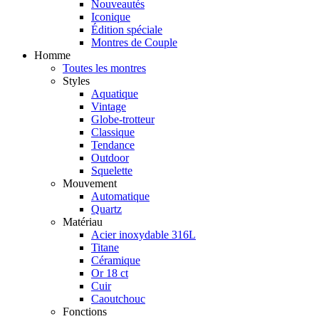
Nouveautés
Iconique
Édition spéciale
Montres de Couple
Homme
Toutes les montres
Styles
Aquatique
Vintage
Globe-trotteur
Classique
Tendance
Outdoor
Squelette
Mouvement
Automatique
Quartz
Matériau
Acier inoxydable 316L
Titane
Céramique
Or 18 ct
Cuir
Caoutchouc
Fonctions