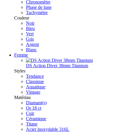
Chronomètre
Phase de lune
Tachymètre
Couleur
Noir
Bleu
Vert
Gris
Argent
Blanc
Femme
DS Action Diver 38mm Titanium
Styles
Tendance
Classique
Aquatique
Vintage
Matériau
Diamant(s)
Or 18 ct
Cuir
Céramique
Titane
Acier inoxydable 316L