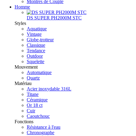
Montres de Couple
Homme
DS SUPER PH2000M STC
Styles
Aquatique
Vintage
Globe-trotteur
Classique
Tendance
Outdoor
Squelette
Mouvement
Automatique
Quartz
Matériau
Acier inoxydable 316L
Titane
Céramique
Or 18 ct
Cuir
Caoutchouc
Fonctions
Résistance à l'eau
Chronographe