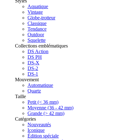
Styles
Aquatique
Vintage
Globe-trotteur
Classique
Tendance
Outdoor
Squelette
Collections emblématiques
DS Action
DS PH
DS-X
DS-2
DS-1
Mouvement
Automatique
Quartz
Taille
Petit (< 36 mm)
Moyenne (36 - 42 mm)
Grande (> 42 mm)
Catégories
Nouveautés
Iconique
Édition spéciale