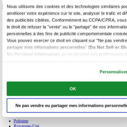
Sélectionner un pays/une région
Nous utilisons des cookies et des technologies similaires po
Sélecteur de langue
améliorer votre expérience sur le site, analyser le trafic et di
Allemagne
des publicités ciblées. Conformément au CCPA/CPRA, vous
Autriche
le droit de refuser la "vente" ou le "partage" de vos informati
Belgique
Dutch
personnelles à des fins de publicité comportementale croisée
Français
Vous pouvez exercer ce droit en cliquant sur "Ne pas vendre
Chine
partager mes informations personnelles" (
Do Not Sell or Sh
English
My Personal Information
) ou en ajustant vos préférences ci
简体中文
Danemark
dessous.
Espagne
Personnalise
Finlande
France
Irlande
OK
Luxembourg
English
Français
Ne pas vendre ou partager mes informations personnell
Norvège
Pays-Bas
Pologne
Royaume-Uni