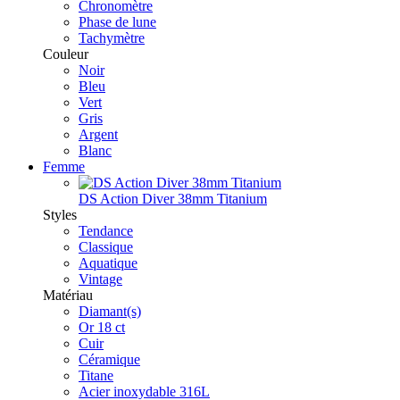
Chronomètre
Phase de lune
Tachymètre
Couleur
Noir
Bleu
Vert
Gris
Argent
Blanc
Femme
DS Action Diver 38mm Titanium
Styles
Tendance
Classique
Aquatique
Vintage
Matériau
Diamant(s)
Or 18 ct
Cuir
Céramique
Titane
Acier inoxydable 316L