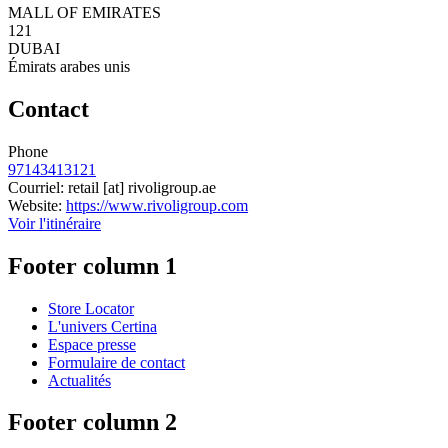
MALL OF EMIRATES
121
DUBAI
Émirats arabes unis
Contact
Phone
97143413121
Courriel:
retail
[at]
rivoligroup.ae
Website:
https://www.rivoligroup.com
Voir l'itinéraire
Footer column 1
Store Locator
L'univers Certina
Espace presse
Formulaire de contact
Actualités
Footer column 2