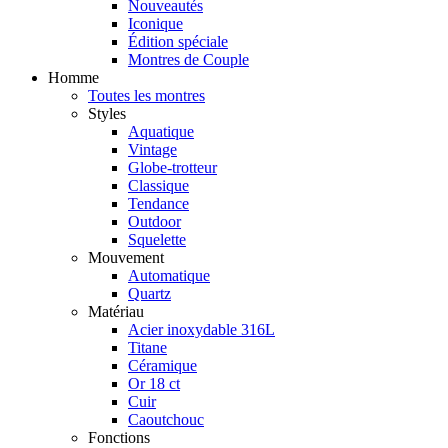
Nouveautés
Iconique
Édition spéciale
Montres de Couple
Homme
Toutes les montres
Styles
Aquatique
Vintage
Globe-trotteur
Classique
Tendance
Outdoor
Squelette
Mouvement
Automatique
Quartz
Matériau
Acier inoxydable 316L
Titane
Céramique
Or 18 ct
Cuir
Caoutchouc
Fonctions