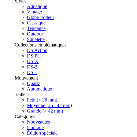
Styles
Aquatique
Vintage
Globe-trotteur
Classique
Tendance
Outdoor
Squelette
Collections emblématiques
DS Action
DS PH
DS-X
DS-2
DS-1
Mouvement
Quartz
Automatique
Taille
Petit (< 36 mm)
Moyenne (36 - 42 mm)
Grande (> 42 mm)
Catégories
Nouveautés
Iconique
Édition spéciale