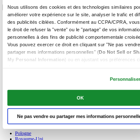
Sélectionner un pays/une région
Nous utilisons des cookies et des technologies similaires po
Sélecteur de langue
améliorer votre expérience sur le site, analyser le trafic et di
Allemagne
des publicités ciblées. Conformément au CCPA/CPRA, vous
Autriche
le droit de refuser la "vente" ou le "partage" de vos informati
Belgique
Dutch
personnelles à des fins de publicité comportementale croisée
Français
Vous pouvez exercer ce droit en cliquant sur "Ne pas vendre
Chine
partager mes informations personnelles" (
Do Not Sell or Sh
English
My Personal Information
) ou en ajustant vos préférences ci
简体中文
Danemark
dessous.
Espagne
Personnalise
Finlande
France
Irlande
OK
Luxembourg
English
Français
Ne pas vendre ou partager mes informations personnell
Norvège
Pays-Bas
Pologne
Royaume-Uni