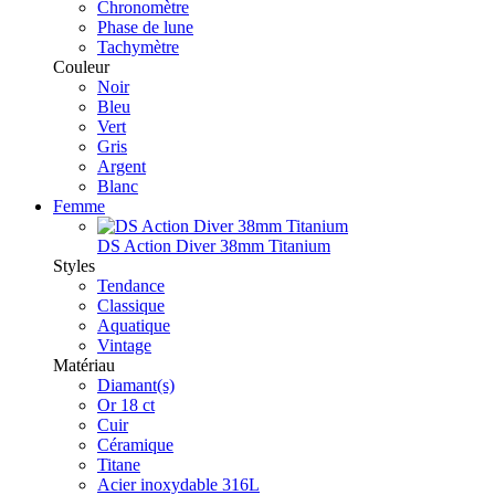
Chronomètre
Phase de lune
Tachymètre
Couleur
Noir
Bleu
Vert
Gris
Argent
Blanc
Femme
DS Action Diver 38mm Titanium
Styles
Tendance
Classique
Aquatique
Vintage
Matériau
Diamant(s)
Or 18 ct
Cuir
Céramique
Titane
Acier inoxydable 316L