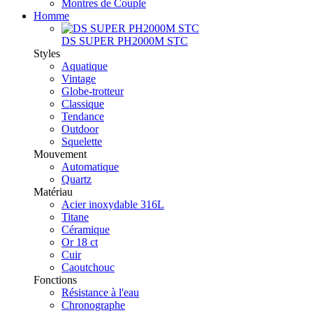
Montres de Couple
Homme
DS SUPER PH2000M STC
Styles
Aquatique
Vintage
Globe-trotteur
Classique
Tendance
Outdoor
Squelette
Mouvement
Automatique
Quartz
Matériau
Acier inoxydable 316L
Titane
Céramique
Or 18 ct
Cuir
Caoutchouc
Fonctions
Résistance à l'eau
Chronographe