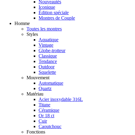
Nouveautés
Iconique
Édition spéciale
Montres de Couple
Homme
Toutes les montres
Styles
Aquatique
Vintage
Globe-trotteur
Classique
Tendance
Outdoor
Squelette
Mouvement
Automatique
Quartz
Matériau
Acier inoxydable 316L
Titane
Céramique
Or 18 ct
Cuir
Caoutchouc
Fonctions