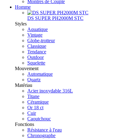
Montres de Couple
Homme
DS SUPER PH2000M STC
Styles
Aquatique
Vintage
Globe-trotteur
Classique
Tendance
Outdoor
Squelette
Mouvement
Automatique
Quartz
Matériau
Acier inoxydable 316L
Titane
Céramique
Or 18 ct
Cuir
Caoutchouc
Fonctions
Résistance à l'eau
Chronographe