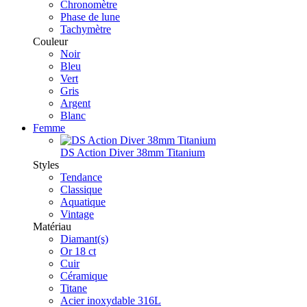
Chronomètre
Phase de lune
Tachymètre
Couleur
Noir
Bleu
Vert
Gris
Argent
Blanc
Femme
DS Action Diver 38mm Titanium
Styles
Tendance
Classique
Aquatique
Vintage
Matériau
Diamant(s)
Or 18 ct
Cuir
Céramique
Titane
Acier inoxydable 316L