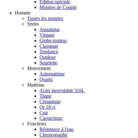
Édition spéciale
Montres de Couple
Homme
Toutes les montres
Styles
Aquatique
Vintage
Globe-trotteur
Classique
Tendance
Outdoor
Squelette
Mouvement
Automatique
Quartz
Matériau
Acier inoxydable 316L
Titane
Céramique
Or 18 ct
Cuir
Caoutchouc
Fonctions
Résistance à l'eau
Chronographe