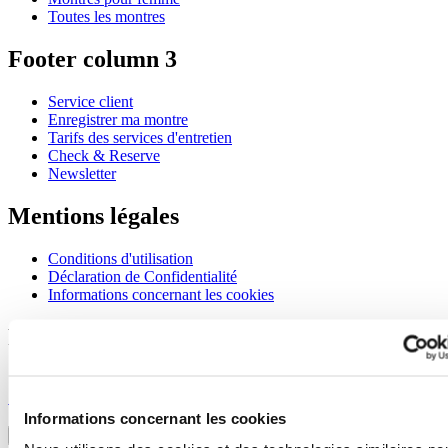
Toutes les montres
Footer column 3
Service client
Enregistrer ma montre
Tarifs des services d'entretien
Check & Reserve
Newsletter
Mentions légales
Conditions d'utilisation
Déclaration de Confidentialité
Informations concernant les cookies
Rejoignez le club CERTINA
S'inscrire pour recevoir des informations exclusives
S'inscrire
Sélectionner un pays/une région
Informations concernant les cookies
Sélecteur de langue