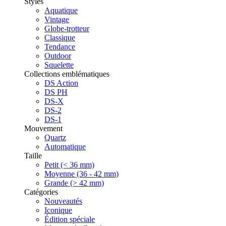
Styles
Aquatique
Vintage
Globe-trotteur
Classique
Tendance
Outdoor
Squelette
Collections emblématiques
DS Action
DS PH
DS-X
DS-2
DS-1
Mouvement
Quartz
Automatique
Taille
Petit (< 36 mm)
Moyenne (36 - 42 mm)
Grande (> 42 mm)
Catégories
Nouveautés
Iconique
Édition spéciale