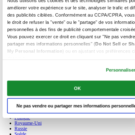
Nous utilisons des cookies et des technologies similaires po
Allemagne
améliorer votre expérience sur le site, analyser le trafic et di
Autriche
des publicités ciblées. Conformément au CCPA/CPRA, vous
Belgique
le droit de refuser la "vente" ou le "partage" de vos informati
Dutch
personnelles à des fins de publicité comportementale croisée
Français
Chine
Vous pouvez exercer ce droit en cliquant sur "Ne pas vendre
English
partager mes informations personnelles" (
Do Not Sell or Sh
简体中文
My Personal Information
) ou en ajustant vos préférences ci
Danemark
dessous.
Espagne
Finlande
Personnalise
France
Irlande
Luxembourg
OK
English
Français
Norvège
Ne pas vendre ou partager mes informations personnell
Pays-Bas
Pologne
Royaume-Uni
Russie
Suède