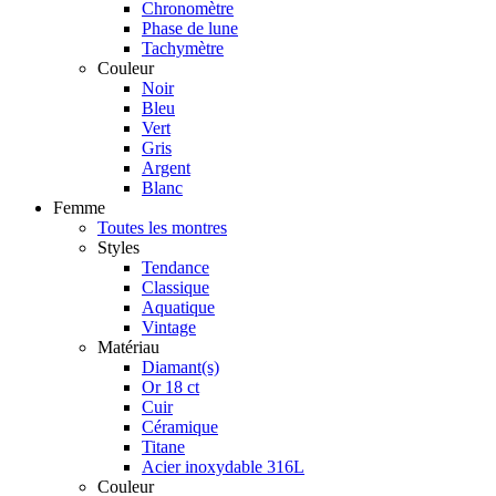
Chronomètre
Phase de lune
Tachymètre
Couleur
Noir
Bleu
Vert
Gris
Argent
Blanc
Femme
Toutes les montres
Styles
Tendance
Classique
Aquatique
Vintage
Matériau
Diamant(s)
Or 18 ct
Cuir
Céramique
Titane
Acier inoxydable 316L
Couleur