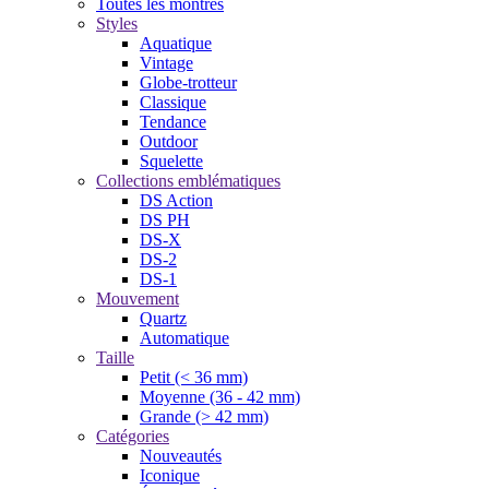
Toutes les montres
Styles
Aquatique
Vintage
Globe-trotteur
Classique
Tendance
Outdoor
Squelette
Collections emblématiques
DS Action
DS PH
DS-X
DS-2
DS-1
Mouvement
Quartz
Automatique
Taille
Petit (< 36 mm)
Moyenne (36 - 42 mm)
Grande (> 42 mm)
Catégories
Nouveautés
Iconique