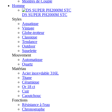
Montres de Couple
Homme
DS SUPER PH2000M STC
Styles
Aquatique
Vintage
Globe-trotteur
Classique
Tendance
Outdoor
Squelette
Mouvement
Automatique
Quartz
Matériau
Acier inoxydable 316L
Titane
Céramique
Or 18 ct
Cuir
Caoutchouc
Fonctions
Résistance à l'eau
Chronographe