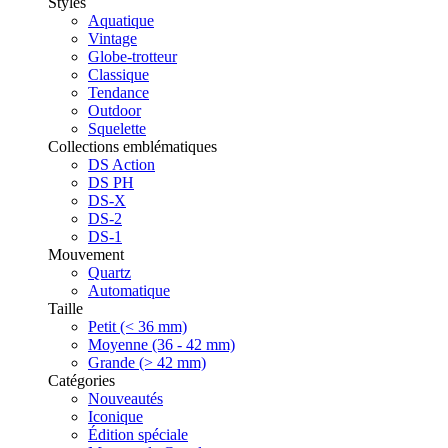
Styles
Aquatique
Vintage
Globe-trotteur
Classique
Tendance
Outdoor
Squelette
Collections emblématiques
DS Action
DS PH
DS-X
DS-2
DS-1
Mouvement
Quartz
Automatique
Taille
Petit (< 36 mm)
Moyenne (36 - 42 mm)
Grande (> 42 mm)
Catégories
Nouveautés
Iconique
Édition spéciale