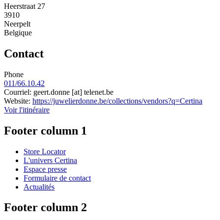
Heerstraat 27
3910
Neerpelt
Belgique
Contact
Phone
011/66.10.42
Courriel:
geert.donne
[at]
telenet.be
Website:
https://juwelierdonne.be/collections/vendors?q=Certina
Voir l'itinéraire
Footer column 1
Store Locator
L'univers Certina
Espace presse
Formulaire de contact
Actualités
Footer column 2