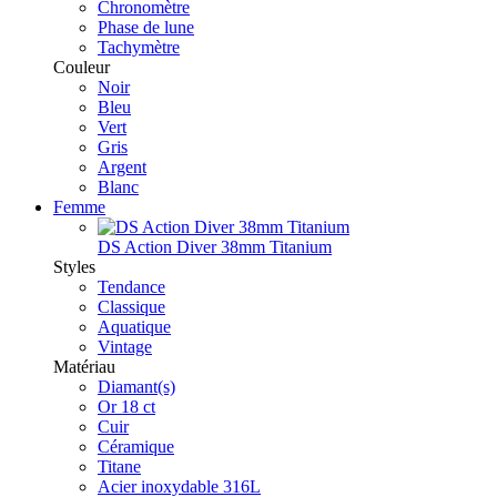
Chronomètre
Phase de lune
Tachymètre
Couleur
Noir
Bleu
Vert
Gris
Argent
Blanc
Femme
DS Action Diver 38mm Titanium
Styles
Tendance
Classique
Aquatique
Vintage
Matériau
Diamant(s)
Or 18 ct
Cuir
Céramique
Titane
Acier inoxydable 316L