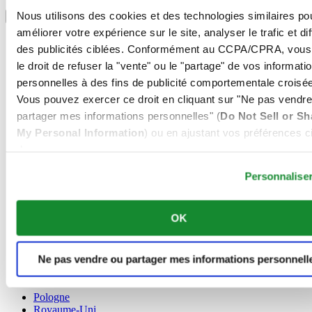
Sélectionner un pays/une région
Nous utilisons des cookies et des technologies similaires po
Sélecteur de langue
améliorer votre expérience sur le site, analyser le trafic et di
Allemagne
des publicités ciblées. Conformément au CCPA/CPRA, vous
Autriche
le droit de refuser la "vente" ou le "partage" de vos informati
Belgique
Dutch
personnelles à des fins de publicité comportementale croisée
Français
Vous pouvez exercer ce droit en cliquant sur "Ne pas vendre
Chine
partager mes informations personnelles" (
Do Not Sell or Sh
English
My Personal Information
) ou en ajustant vos préférences ci
简体中文
Danemark
dessous.
Espagne
Personnalise
Finlande
France
Irlande
OK
Luxembourg
English
Français
Ne pas vendre ou partager mes informations personnell
Norvège
Pays-Bas
Pologne
Royaume-Uni