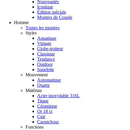
Nouveautés
Iconique
Édition spéciale
Montres de Couple
Homme
Toutes les montres
Styles
Aquatique
Vintage
Globe-trotteur
Classique
Tendance
Outdoor
Squelette
Mouvement
Automatique
Quartz
Matériau
Acier inoxydable 316L
Titane
Céramique
Or 18 ct
Cuir
Caoutchouc
Fonctions