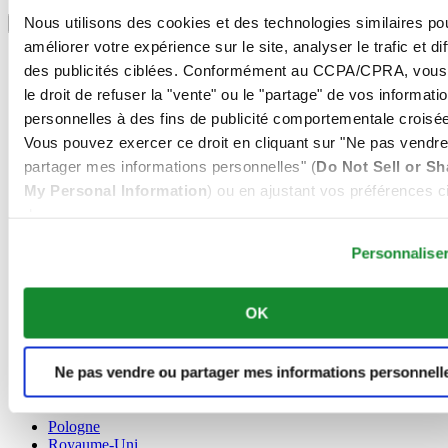
Sélectionner un pays/une région
Nous utilisons des cookies et des technologies similaires po
Sélecteur de langue
améliorer votre expérience sur le site, analyser le trafic et di
Allemagne
des publicités ciblées. Conformément au CCPA/CPRA, vous
Autriche
le droit de refuser la "vente" ou le "partage" de vos informati
Belgique
Dutch
personnelles à des fins de publicité comportementale croisée
Français
Vous pouvez exercer ce droit en cliquant sur "Ne pas vendre
Chine
partager mes informations personnelles" (
Do Not Sell or Sh
English
My Personal Information
) ou en ajustant vos préférences ci
简体中文
Danemark
dessous.
Espagne
Personnalise
Finlande
France
Irlande
OK
Luxembourg
English
Français
Ne pas vendre ou partager mes informations personnell
Norvège
Pays-Bas
Pologne
Royaume-Uni