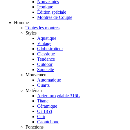
Nouveautés
Iconique
Édition spéciale
Montres de Couple
Homme
Toutes les montres
Styles
Aquatique
Vintage
Globe-trotteur
Classique
Tendance
Outdoor
Squelette
Mouvement
Automatique
Quartz
Matériau
Acier inoxydable 316L
Titane
Céramique
Or 18 ct
Cuir
Caoutchouc
Fonctions