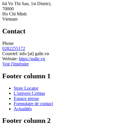
64 Vo Thi Sau, 1st District,
70000
Ho Chi Minh
Vietnam
Contact
Phone
0282255172
Courriel:
info
[at]
galle.vn
Website:
https://galle.vn
Voir l'itinéraire
Footer column 1
Store Locator
L'univers Certina
Espace presse
Formulaire de contact
Actualités
Footer column 2