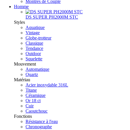
Montres de Couple
Homme
DS SUPER PH2000M STC
Styles
Aquatique
Vintage
Globe-trotteur
Classique
Tendance
Outdoor
Squelette
Mouvement
Automatique
Quartz
Matériau
Acier inoxydable 316L
Titane
Céramique
Or 18 ct
Cuir
Caoutchouc
Fonctions
Résistance à l'eau
Chronographe