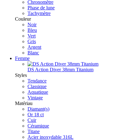
Chronomètre
Phase de lune
Tachymètre
Couleur
Noir
Bleu
Vert
Gris
Argent
Blanc
Femme
DS Action Diver 38mm Titanium
Styles
Tendance
Classique
Aquatique
Vintage
Matériau
Diamant(s)
Or 18 ct
Cuir
Céramique
Titane
Acier inoxydable 316L