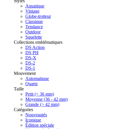
Styles
Aquatique
Vintage
Globe-trotteur
Classique
Tendance
Outdoor
Squelette
Collections emblématiques
DS Action
DS PH
DS-X
DS-2
DS-1
Mouvement
Automatique
Quartz
Taille
Petit (< 36 mm)
Moyenne (36 - 42 mm)
Grande (> 42 mm)
Catégories
Nouveautés
Iconique
Édition spéciale