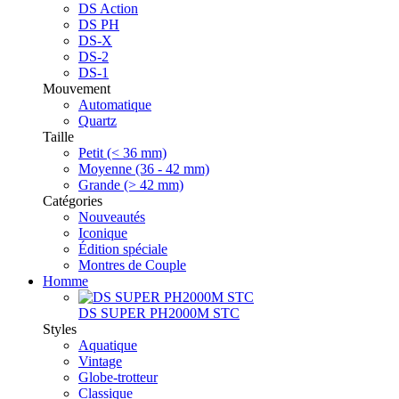
DS Action
DS PH
DS-X
DS-2
DS-1
Mouvement
Automatique
Quartz
Taille
Petit (< 36 mm)
Moyenne (36 - 42 mm)
Grande (> 42 mm)
Catégories
Nouveautés
Iconique
Édition spéciale
Montres de Couple
Homme
DS SUPER PH2000M STC
Styles
Aquatique
Vintage
Globe-trotteur
Classique