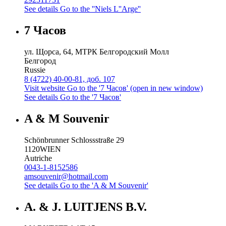
See details
Go to the ''Niels L''Arge''
7 Часов
ул. Щорса, 64, МТРК Белгородский Молл
Белгород
Russie
8 (4722) 40-00-81, доб. 107
Visit website
Go to the '7 Часов' (open in new window)
See details
Go to the '7 Часов'
A & M Souvenir
Schönbrunner Schlossstraße 29
1120
WIEN
Autriche
0043-1-8152586
amsouvenir@hotmail.com
See details
Go to the 'A & M Souvenir'
A. & J. LUITJENS B.V.