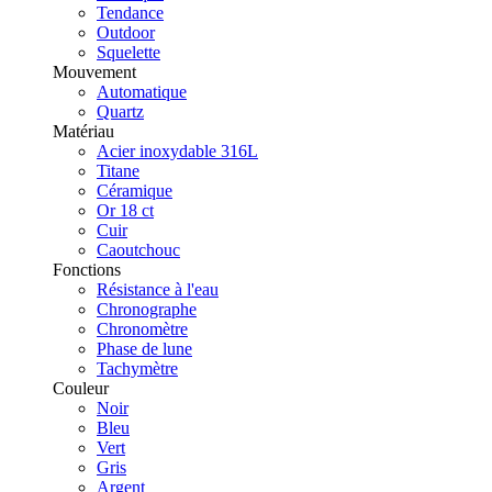
Tendance
Outdoor
Squelette
Mouvement
Automatique
Quartz
Matériau
Acier inoxydable 316L
Titane
Céramique
Or 18 ct
Cuir
Caoutchouc
Fonctions
Résistance à l'eau
Chronographe
Chronomètre
Phase de lune
Tachymètre
Couleur
Noir
Bleu
Vert
Gris
Argent