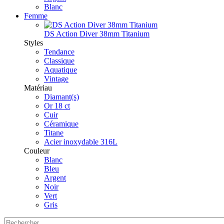
Blanc
Femme
DS Action Diver 38mm Titanium
Styles
Tendance
Classique
Aquatique
Vintage
Matériau
Diamant(s)
Or 18 ct
Cuir
Céramique
Titane
Acier inoxydable 316L
Couleur
Blanc
Bleu
Argent
Noir
Vert
Gris