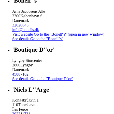
'Bonell''s'
Arne Jacobsens Alle
2300
København S
Danemark
32620645
info@bonells.dk
Visit website
Go to the ''Bonell''s'' (open in new window)
See details
Go to the ''Bonell''s''
'Boutique D''or'
Lyngby Storcenter
2800
Lyngby
Danemark
45887102
See details
Go to the ''Boutique D''or''
'Niels L''Arge'
Kongabrúgvin 1
110
Thorshavn
Îles Féroé
292311731