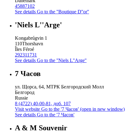
Danemark
45887102
See details
Go to the ''Boutique D''or''
'Niels L''Arge'
Kongabrúgvin 1
110
Thorshavn
Îles Féroé
292311731
See details
Go to the ''Niels L''Arge''
7 Часов
ул. Щорса, 64, МТРК Белгородский Молл
Белгород
Russie
8 (4722) 40-00-81, доб. 107
Visit website
Go to the '7 Часов' (open in new window)
See details
Go to the '7 Часов'
A & M Souvenir