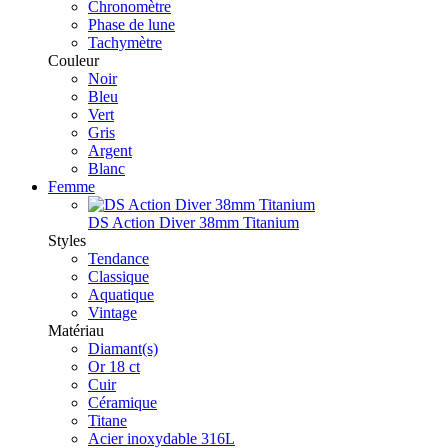
Chronomètre
Phase de lune
Tachymètre
Couleur
Noir
Bleu
Vert
Gris
Argent
Blanc
Femme
DS Action Diver 38mm Titanium
Styles
Tendance
Classique
Aquatique
Vintage
Matériau
Diamant(s)
Or 18 ct
Cuir
Céramique
Titane
Acier inoxydable 316L