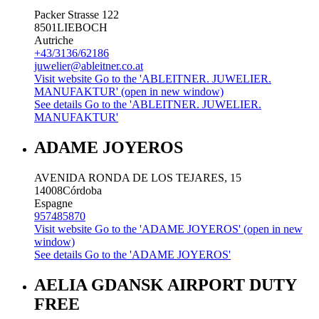
Packer Strasse 122
8501
LIEBOCH
Autriche
+43/3136/62186
juwelier@ableitner.co.at
Visit website
Go to the 'ABLEITNER. JUWELIER.
MANUFAKTUR' (open in new window)
See details
Go to the 'ABLEITNER. JUWELIER.
MANUFAKTUR'
ADAME JOYEROS
AVENIDA RONDA DE LOS TEJARES, 15
14008
Córdoba
Espagne
957485870
Visit website
Go to the 'ADAME JOYEROS' (open in new
window)
See details
Go to the 'ADAME JOYEROS'
AELIA GDANSK AIRPORT DUTY
FREE