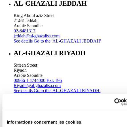
AL-GHAZALI JEDDAH
King Abdul aziz Street
21461
Jeddah
Arabie Saoudite
02-6481317
jeddah@al-ghazalisa.com
See details
Go to the 'AL-GHAZALI JEDDAH'
AL-GHAZALI RIYADH
Sitteen Street
Riyadh
Arabie Saoudite
00966 1 4744000 Ext. 196
Riyadh@al-ghazalisa.com
See details
Go to the 'AL-GHAZALI RIYADH'
AL-GHAZALI RIYADH
Batha
Riyadh
Informations concernant les cookies
Arabie Saoudite