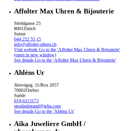
Affolter Max Uhren & Bijouterie
Strehlgasse 25
8001
Zürich
Suisse
044 252 55 15
info@affolter-uhren.ch
Visit website
Go to the 'Affolter Max Uhren & Bijouterie'
(open in new window)
See details
Go to the 'Affolter Max Uhren & Bijouterie'
Ahléns Ur
Järnvägsg. 11/Box 2057
70002
Örebro
Suède
019-6113173
stenlindstrand@telia.com
See details
Go to the 'Ahléns Ur'
Aika Juweliere GmbH /