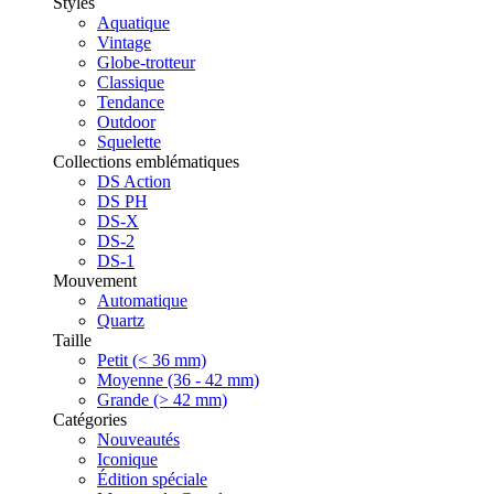
Styles
Aquatique
Vintage
Globe-trotteur
Classique
Tendance
Outdoor
Squelette
Collections emblématiques
DS Action
DS PH
DS-X
DS-2
DS-1
Mouvement
Automatique
Quartz
Taille
Petit (< 36 mm)
Moyenne (36 - 42 mm)
Grande (> 42 mm)
Catégories
Nouveautés
Iconique
Édition spéciale