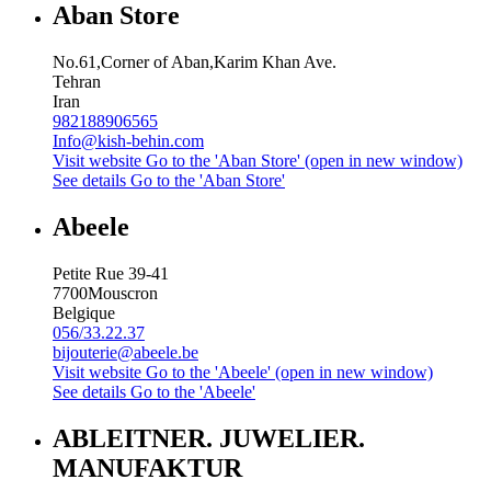
Aban Store
No.61,Corner of Aban,Karim Khan Ave.
Tehran
Iran
982188906565
Info@kish-behin.com
Visit website
Go to the 'Aban Store' (open in new window)
See details
Go to the 'Aban Store'
Abeele
Petite Rue 39-41
7700
Mouscron
Belgique
056/33.22.37
bijouterie@abeele.be
Visit website
Go to the 'Abeele' (open in new window)
See details
Go to the 'Abeele'
ABLEITNER. JUWELIER.
MANUFAKTUR