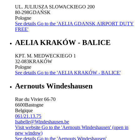
UL. JULIUSZA SLOWACKIEGO 200
80-298
GDAŃSK
Pologne
See details
Go to the 'AELIA GDANSK AIRPORT DUTY
FREE'
AELIA KRAKÓW - BALICE
KPT. M. MEDWECKIEGO 1
32-083
KRAKÓW
Pologne
See details
Go to the 'AELIA KRAKÓW - BALICE'
Aernouts Windeshausen
Rue du Vivier 66-70
6600
Bastogne
Belgique
061/21.13.75
Isabelle@Windeshausen.be
Visit website
Go to the 'Aernouts Windeshausen' (open in
new window)
See details
Go to the 'Aernouts Windeshausen'