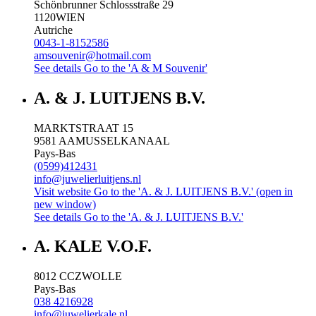
Schönbrunner Schlossstraße 29
1120
WIEN
Autriche
0043-1-8152586
amsouvenir@hotmail.com
See details
Go to the 'A & M Souvenir'
A. & J. LUITJENS B.V.
MARKTSTRAAT 15
9581 AA
MUSSELKANAAL
Pays-Bas
(0599)412431
info@juwelierluitjens.nl
Visit website
Go to the 'A. & J. LUITJENS B.V.' (open in
new window)
See details
Go to the 'A. & J. LUITJENS B.V.'
A. KALE V.O.F.
8012 CC
ZWOLLE
Pays-Bas
038 4216928
info@juwelierkale.nl