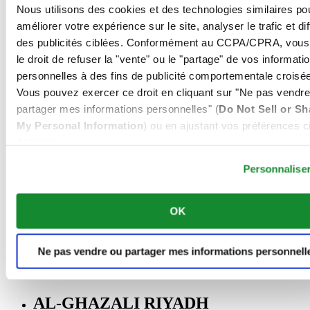
00966 1 4032968
Nous utilisons des cookies et des technologies similaires po
Riyadh@al-ghazalisa.com
améliorer votre expérience sur le site, analyser le trafic et di
See details
Go to the 'AL-GHAZALI RIYADH'
des publicités ciblées. Conformément au CCPA/CPRA, vous
AL-GHAZALI RIYADH
le droit de refuser la "vente" ou le "partage" de vos informati
personnelles à des fins de publicité comportementale croisée
Olaya
Vous pouvez exercer ce droit en cliquant sur "Ne pas vendre
Riyadh
partager mes informations personnelles" (
Do Not Sell or Sh
Arabie Saoudite
My Personal Information
) ou en ajustant vos préférences ci
00966 1 4561410
Riyadh@al-ghazalisa.com
dessous.
See details
Go to the 'AL-GHAZALI RIYADH'
Personnalise
AL-GHAZALI RIYADH
OK
Olaya
Riyadh
Arabie Saoudite
00966 1 4628858
Ne pas vendre ou partager mes informations personnell
Riyadh@al-ghazalisa.com
See details
Go to the 'AL-GHAZALI RIYADH'
AL-GHAZALI RIYADH