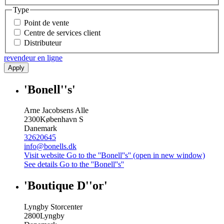
Type
Point de vente
Centre de services client
Distributeur
revendeur en ligne
Apply
'Bonell''s'
Arne Jacobsens Alle
2300
København S
Danemark
32620645
info@bonells.dk
Visit website
Go to the ''Bonell''s'' (open in new window)
See details
Go to the ''Bonell''s''
'Boutique D''or'
Lyngby Storcenter
2800
Lyngby