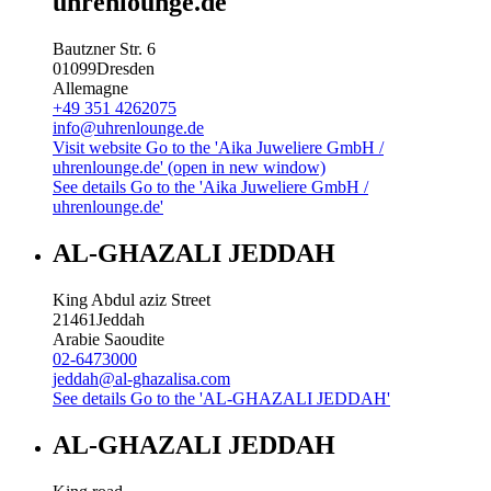
uhrenlounge.de
Bautzner Str. 6
01099
Dresden
Allemagne
+49 351 4262075
info@uhrenlounge.de
Visit website
Go to the 'Aika Juweliere GmbH /
uhrenlounge.de' (open in new window)
See details
Go to the 'Aika Juweliere GmbH /
uhrenlounge.de'
AL-GHAZALI JEDDAH
King Abdul aziz Street
21461
Jeddah
Arabie Saoudite
02-6473000
jeddah@al-ghazalisa.com
See details
Go to the 'AL-GHAZALI JEDDAH'
AL-GHAZALI JEDDAH