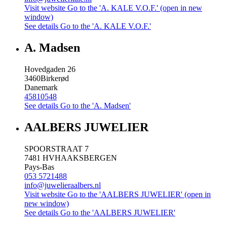
Visit website
Go to the 'A. KALE V.O.F.' (open in new
window)
See details
Go to the 'A. KALE V.O.F.'
A. Madsen
Hovedgaden 26
3460
Birkerød
Danemark
45810548
See details
Go to the 'A. Madsen'
AALBERS JUWELIER
SPOORSTRAAT 7
7481 HV
HAAKSBERGEN
Pays-Bas
053 5721488
info@juwelieraalbers.nl
Visit website
Go to the 'AALBERS JUWELIER' (open in
new window)
See details
Go to the 'AALBERS JUWELIER'