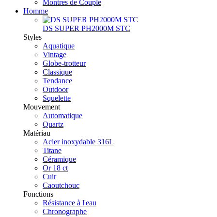
Montres de Couple
Homme
DS SUPER PH2000M STC
Styles
Aquatique
Vintage
Globe-trotteur
Classique
Tendance
Outdoor
Squelette
Mouvement
Automatique
Quartz
Matériau
Acier inoxydable 316L
Titane
Céramique
Or 18 ct
Cuir
Caoutchouc
Fonctions
Résistance à l'eau
Chronographe