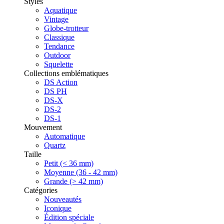
Styles
Aquatique
Vintage
Globe-trotteur
Classique
Tendance
Outdoor
Squelette
Collections emblématiques
DS Action
DS PH
DS-X
DS-2
DS-1
Mouvement
Automatique
Quartz
Taille
Petit (< 36 mm)
Moyenne (36 - 42 mm)
Grande (> 42 mm)
Catégories
Nouveautés
Iconique
Édition spéciale