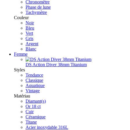
Chronomètre
Phase de lune
Tachymètre
Couleur
Noir
Bleu
Vert
Gris
Argent
Blanc
Femme
DS Action Diver 38mm Titanium
Styles
Tendance
Classique
Aquatique
Vintage
Matériau
Diamant(s)
Or 18 ct
Cuir
Céramique
Titane
Acier inoxydable 316L