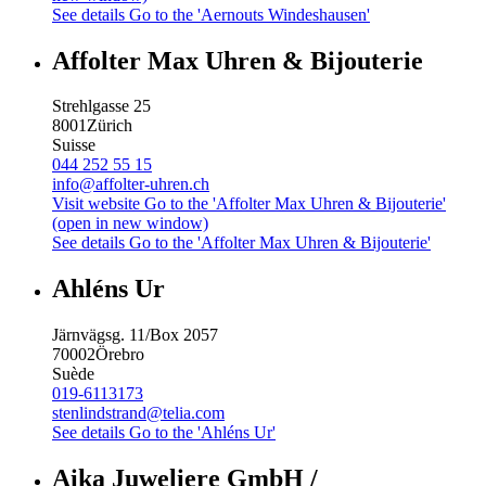
See details
Go to the 'Aernouts Windeshausen'
Affolter Max Uhren & Bijouterie
Strehlgasse 25
8001
Zürich
Suisse
044 252 55 15
info@affolter-uhren.ch
Visit website
Go to the 'Affolter Max Uhren & Bijouterie'
(open in new window)
See details
Go to the 'Affolter Max Uhren & Bijouterie'
Ahléns Ur
Järnvägsg. 11/Box 2057
70002
Örebro
Suède
019-6113173
stenlindstrand@telia.com
See details
Go to the 'Ahléns Ur'
Aika Juweliere GmbH /