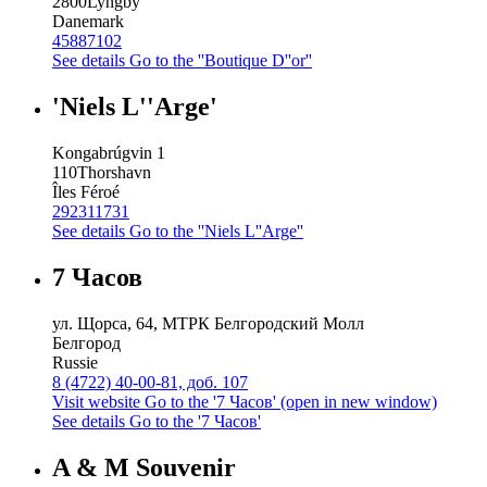
2800
Lyngby
Danemark
45887102
See details
Go to the ''Boutique D''or''
'Niels L''Arge'
Kongabrúgvin 1
110
Thorshavn
Îles Féroé
292311731
See details
Go to the ''Niels L''Arge''
7 Часов
ул. Щорса, 64, МТРК Белгородский Молл
Белгород
Russie
8 (4722) 40-00-81, доб. 107
Visit website
Go to the '7 Часов' (open in new window)
See details
Go to the '7 Часов'
A & M Souvenir