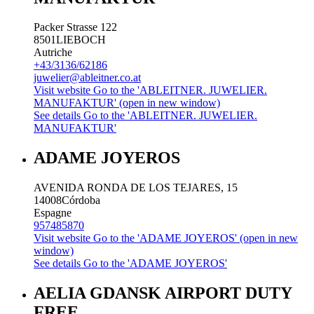
Packer Strasse 122
8501
LIEBOCH
Autriche
+43/3136/62186
juwelier@ableitner.co.at
Visit website
Go to the 'ABLEITNER. JUWELIER.
MANUFAKTUR' (open in new window)
See details
Go to the 'ABLEITNER. JUWELIER.
MANUFAKTUR'
ADAME JOYEROS
AVENIDA RONDA DE LOS TEJARES, 15
14008
Córdoba
Espagne
957485870
Visit website
Go to the 'ADAME JOYEROS' (open in new
window)
See details
Go to the 'ADAME JOYEROS'
AELIA GDANSK AIRPORT DUTY
FREE