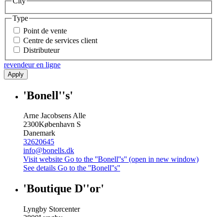
City
Type
Point de vente
Centre de services client
Distributeur
revendeur en ligne
Apply
'Bonell''s'
Arne Jacobsens Alle
2300
København S
Danemark
32620645
info@bonells.dk
Visit website
Go to the ''Bonell''s'' (open in new window)
See details
Go to the ''Bonell''s''
'Boutique D''or'
Lyngby Storcenter