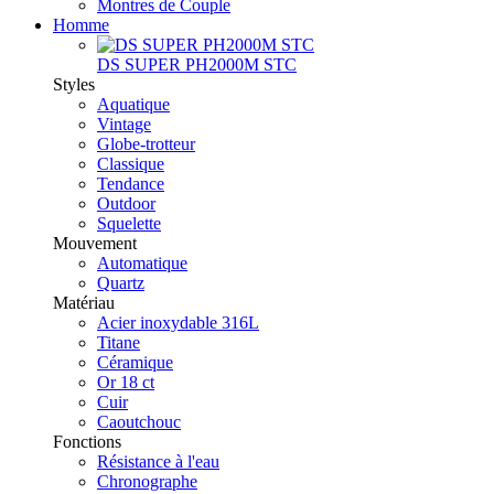
Montres de Couple
Homme
DS SUPER PH2000M STC
Styles
Aquatique
Vintage
Globe-trotteur
Classique
Tendance
Outdoor
Squelette
Mouvement
Automatique
Quartz
Matériau
Acier inoxydable 316L
Titane
Céramique
Or 18 ct
Cuir
Caoutchouc
Fonctions
Résistance à l'eau
Chronographe