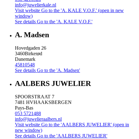
info@juwelierkale.nl
Visit website
Go to the 'A. KALE V.O.F.' (open in new
window)
See details
Go to the 'A. KALE V.O.F.'
A. Madsen
Hovedgaden 26
3460
Birkerød
Danemark
45810548
See details
Go to the 'A. Madsen'
AALBERS JUWELIER
SPOORSTRAAT 7
7481 HV
HAAKSBERGEN
Pays-Bas
053 5721488
info@juwelieraalbers.nl
Visit website
Go to the 'AALBERS JUWELIER' (open in
new window)
See details
Go to the 'AALBERS JUWELIER'