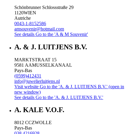
Schönbrunner Schlossstraße 29
1120
WIEN
Autriche
0043-1-8152586
amsouvenir@hotmail.com
See details
Go to the 'A & M Souvenir'
A. & J. LUITJENS B.V.
MARKTSTRAAT 15
9581 AA
MUSSELKANAAL
Pays-Bas
(0599)412431
info@juwelierluitjens.nl
Visit website
Go to the 'A. & J. LUITJENS B.V.' (open in
new window)
See details
Go to the 'A. & J. LUITJENS B.V.'
A. KALE V.O.F.
8012 CC
ZWOLLE
Pays-Bas
038 4216928