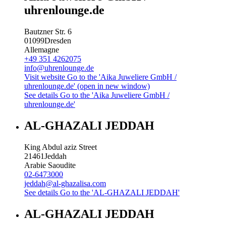
uhrenlounge.de
Bautzner Str. 6
01099
Dresden
Allemagne
+49 351 4262075
info@uhrenlounge.de
Visit website
Go to the 'Aika Juweliere GmbH /
uhrenlounge.de' (open in new window)
See details
Go to the 'Aika Juweliere GmbH /
uhrenlounge.de'
AL-GHAZALI JEDDAH
King Abdul aziz Street
21461
Jeddah
Arabie Saoudite
02-6473000
jeddah@al-ghazalisa.com
See details
Go to the 'AL-GHAZALI JEDDAH'
AL-GHAZALI JEDDAH