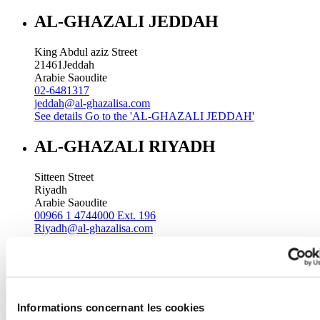
AL-GHAZALI JEDDAH
King Abdul aziz Street
21461
Jeddah
Arabie Saoudite
02-6481317
jeddah@al-ghazalisa.com
See details
Go to the 'AL-GHAZALI JEDDAH'
AL-GHAZALI RIYADH
Sitteen Street
Riyadh
Arabie Saoudite
00966 1 4744000 Ext. 196
Riyadh@al-ghazalisa.com
See details
Go to the 'AL-GHAZALI RIYADH'
AL-GHAZALI RIYADH
Batha
Informations concernant les cookies
Riyadh