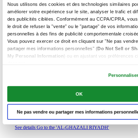
Arabie Saoudite
Nous utilisons des cookies et des technologies similaires po
00966 1 4032968
améliorer votre expérience sur le site, analyser le trafic et di
Riyadh@al-ghazalisa.com
des publicités ciblées. Conformément au CCPA/CPRA, vous
See details
Go to the 'AL-GHAZALI RIYADH'
le droit de refuser la "vente" ou le "partage" de vos informati
AL-GHAZALI RIYADH
personnelles à des fins de publicité comportementale croisée
Vous pouvez exercer ce droit en cliquant sur "Ne pas vendre
Olaya
partager mes informations personnelles" (
Do Not Sell or Sh
Riyadh
My Personal Information
) ou en ajustant vos préférences ci
Arabie Saoudite
00966 1 4561410
dessous.
Riyadh@al-ghazalisa.com
See details
Go to the 'AL-GHAZALI RIYADH'
Personnalise
AL-GHAZALI RIYADH
OK
Olaya
Riyadh
Arabie Saoudite
Ne pas vendre ou partager mes informations personnell
00966 1 4628858
Riyadh@al-ghazalisa.com
See details
Go to the 'AL-GHAZALI RIYADH'