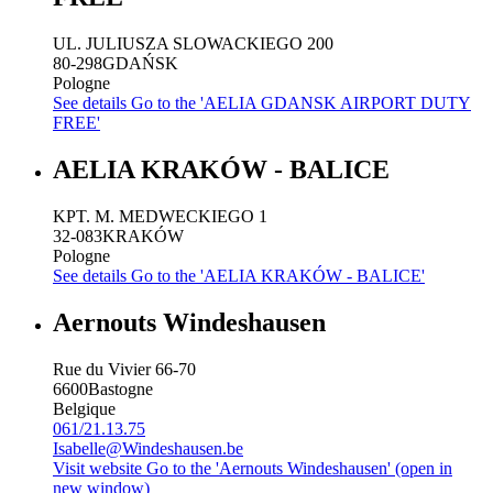
UL. JULIUSZA SLOWACKIEGO 200
80-298
GDAŃSK
Pologne
See details
Go to the 'AELIA GDANSK AIRPORT DUTY
FREE'
AELIA KRAKÓW - BALICE
KPT. M. MEDWECKIEGO 1
32-083
KRAKÓW
Pologne
See details
Go to the 'AELIA KRAKÓW - BALICE'
Aernouts Windeshausen
Rue du Vivier 66-70
6600
Bastogne
Belgique
061/21.13.75
Isabelle@Windeshausen.be
Visit website
Go to the 'Aernouts Windeshausen' (open in
new window)