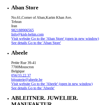
Aban Store
No.61,Corner of Aban,Karim Khan Ave.
Tehran
Iran
982188906565
Info@kish-behin.com
Visit website
Go to the 'Aban Store' (open in new window)
See details
Go to the 'Aban Store'
Abeele
Petite Rue 39-41
7700
Mouscron
Belgique
056/33.22.37
bijouterie@abeele.be
Visit website
Go to the 'Abeele' (open in new window)
See details
Go to the 'Abeele'
ABLEITNER. JUWELIER.
MANUFAKTUR