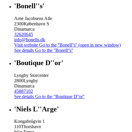
'Bonell''s'
Arne Jacobsens Alle
2300
København S
Dinamarca
32620645
info@bonells.dk
Visit website
Go to the ''Bonell''s'' (open in new window)
See details
Go to the ''Bonell''s''
'Boutique D''or'
Lyngby Storcenter
2800
Lyngby
Dinamarca
45887102
See details
Go to the ''Boutique D''or''
'Niels L''Arge'
Kongabrúgvin 1
110
Thorshavn
Islas Feroe