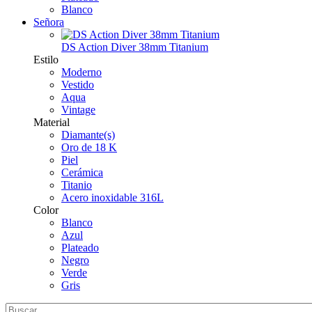
Blanco
Señora
DS Action Diver 38mm Titanium
Estilo
Moderno
Vestido
Aqua
Vintage
Material
Diamante(s)
Oro de 18 K
Piel
Cerámica
Titanio
Acero inoxidable 316L
Color
Blanco
Azul
Plateado
Negro
Verde
Gris