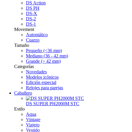
DS Action
DS PH
DS-X
DS-2
DS-1
Movement
Automático
Cuarzo
Tamaño
Pequeño (<36 mm)
Mediano (36 - 42 mm)
Grande (> 42 mm)
Categorías
Novedades
Modelos icónicos
Edición especial
Relojes para parejas
Caballero
DS SUPER PH2000M STC
Estilo
Aqua
Vintage
Viajero
Vestido