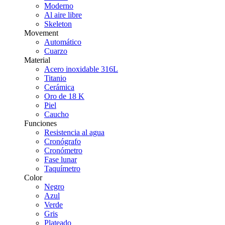
Moderno
Al aire libre
Skeleton
Movement
Automático
Cuarzo
Material
Acero inoxidable 316L
Titanio
Cerámica
Oro de 18 K
Piel
Caucho
Funciones
Resistencia al agua
Cronógrafo
Cronómetro
Fase lunar
Taquímetro
Color
Negro
Azul
Verde
Gris
Plateado