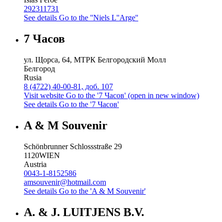
292311731
See details
Go to the ''Niels L''Arge''
7 Часов
ул. Щорса, 64, МТРК Белгородский Молл
Белгород
Rusia
8 (4722) 40-00-81, доб. 107
Visit website
Go to the '7 Часов' (open in new window)
See details
Go to the '7 Часов'
A & M Souvenir
Schönbrunner Schlossstraße 29
1120
WIEN
Austria
0043-1-8152586
amsouvenir@hotmail.com
See details
Go to the 'A & M Souvenir'
A. & J. LUITJENS B.V.