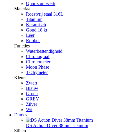
Quartz uurwerk
Materiaal
Roestvrij staal 316L
Titanium
Keramisch
Goud 18 kt
Leer
Rubber
Functies
Waterbestendigheid
Chronograaf
Chronometer
Moon Phase
Tachymeter
Kleur
Zwart
Blauw
Groen
GREY
Zilver
Wit
Dames
DS Action Diver 38mm Titanium
Stijlen