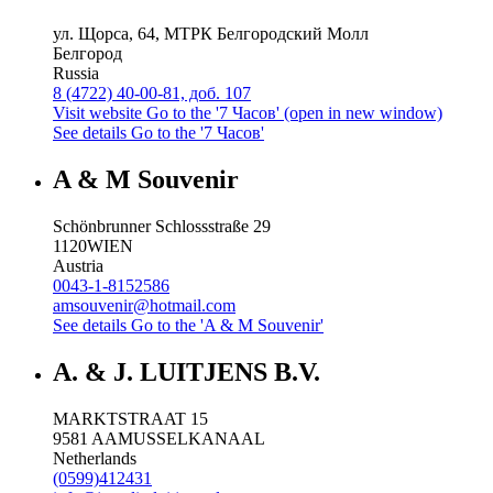
ул. Щорса, 64, МТРК Белгородский Молл
Белгород
Russia
8 (4722) 40-00-81, доб. 107
Visit website
Go to the '7 Часов' (open in new window)
See details
Go to the '7 Часов'
A & M Souvenir
Schönbrunner Schlossstraße 29
1120
WIEN
Austria
0043-1-8152586
amsouvenir@hotmail.com
See details
Go to the 'A & M Souvenir'
A. & J. LUITJENS B.V.
MARKTSTRAAT 15
9581 AA
MUSSELKANAAL
Netherlands
(0599)412431