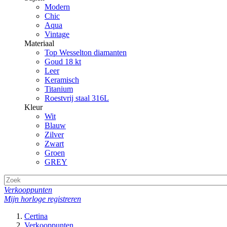
Modern
Chic
Aqua
Vintage
Materiaal
Top Wesselton diamanten
Goud 18 kt
Leer
Keramisch
Titanium
Roestvrij staal 316L
Kleur
Wit
Blauw
Zilver
Zwart
Groen
GREY
Verkooppunten
Mijn horloge registreren
Certina
Verkooppunten