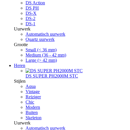
DS Action
DS PH
DS-X
DS-2
DS-1
Uurwerk
Automatisch uurwerk
Quartz uurwerk
Grootte
Small (< 36 mm)
Medium (36 - 42 mm)
Large (> 42 mm)
Heren
DS SUPER PH2000M STC
Stijlen
Aqua
Vintage
Reiziger
Chic
Modern
Buiten
Skeleton
Uurwerk
Automatisch uurwerk