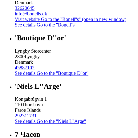
Denmark
32620645
info@bonells.dk
Visit website
Go to the ''Bonell''s'' (open in new window)
See details
Go to the ''Bonell''s''
'Boutique D''or'
Lyngby Storcenter
2800
Lyngby
Denmark
45887102
See details
Go to the ''Boutique D''or''
'Niels L''Arge'
Kongabrúgvin 1
110
Thorshavn
Faroe Islands
292311731
See details
Go to the ''Niels L''Arge''
7 Часов