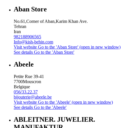
Aban Store
No.61,Corner of Aban,Karim Khan Ave.
Tehran
Iran
982188906565
Info@kish-behin.com
Visit website
Go to the 'Aban Store' (open in new window)
See details
Go to the 'Aban Store'
Abeele
Petite Rue 39-41
7700
Mouscron
Belgique
056/33.22.37
bijouterie@abeele.be
Visit website
Go to the 'Abeele' (open in new window)
See details
Go to the 'Abeele'
ABLEITNER. JUWELIER.
MANUFAKTUR