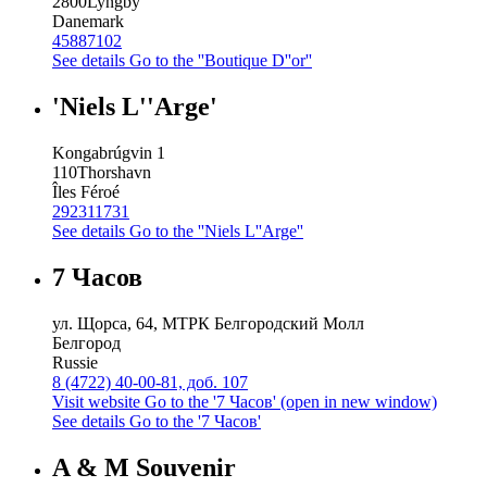
2800
Lyngby
Danemark
45887102
See details
Go to the ''Boutique D''or''
'Niels L''Arge'
Kongabrúgvin 1
110
Thorshavn
Îles Féroé
292311731
See details
Go to the ''Niels L''Arge''
7 Часов
ул. Щорса, 64, МТРК Белгородский Молл
Белгород
Russie
8 (4722) 40-00-81, доб. 107
Visit website
Go to the '7 Часов' (open in new window)
See details
Go to the '7 Часов'
A & M Souvenir