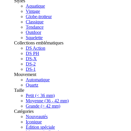
Styles
Aquatique
Vintage
Globe-trotteur
Classique
Tendance
Outdoor
Squelette
Collections emblématiques
DS Action
DS PH
DS-X
DS-2
DS-1
Mouvement
Automatique
Quartz
Taille
Petit (< 36 mm)
Moyenne (36 - 42 mm)
Grande (> 42 mm)
Catégories
Nouveautés
Iconique
Édition spéciale