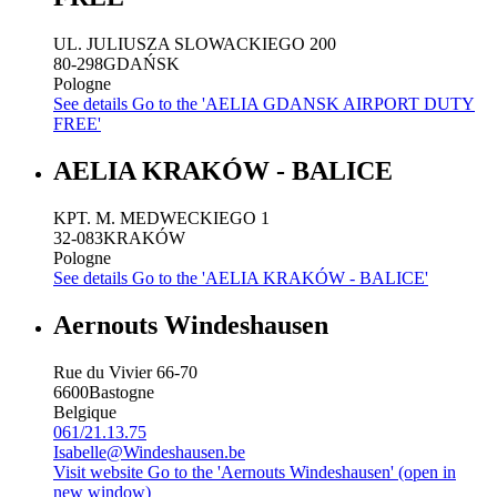
UL. JULIUSZA SLOWACKIEGO 200
80-298
GDAŃSK
Pologne
See details
Go to the 'AELIA GDANSK AIRPORT DUTY
FREE'
AELIA KRAKÓW - BALICE
KPT. M. MEDWECKIEGO 1
32-083
KRAKÓW
Pologne
See details
Go to the 'AELIA KRAKÓW - BALICE'
Aernouts Windeshausen
Rue du Vivier 66-70
6600
Bastogne
Belgique
061/21.13.75
Isabelle@Windeshausen.be
Visit website
Go to the 'Aernouts Windeshausen' (open in
new window)