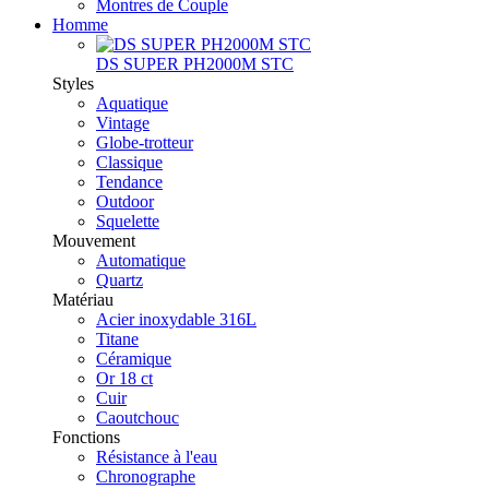
Montres de Couple
Homme
DS SUPER PH2000M STC
Styles
Aquatique
Vintage
Globe-trotteur
Classique
Tendance
Outdoor
Squelette
Mouvement
Automatique
Quartz
Matériau
Acier inoxydable 316L
Titane
Céramique
Or 18 ct
Cuir
Caoutchouc
Fonctions
Résistance à l'eau
Chronographe