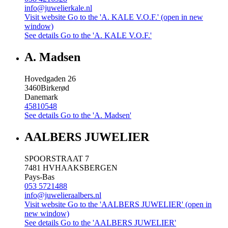
info@juwelierkale.nl
Visit website
Go to the 'A. KALE V.O.F.' (open in new
window)
See details
Go to the 'A. KALE V.O.F.'
A. Madsen
Hovedgaden 26
3460
Birkerød
Danemark
45810548
See details
Go to the 'A. Madsen'
AALBERS JUWELIER
SPOORSTRAAT 7
7481 HV
HAAKSBERGEN
Pays-Bas
053 5721488
info@juwelieraalbers.nl
Visit website
Go to the 'AALBERS JUWELIER' (open in
new window)
See details
Go to the 'AALBERS JUWELIER'