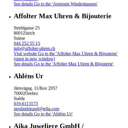
See details
Go to the 'Aernouts Windeshausen'
Affolter Max Uhren & Bijouterie
Strehlgasse 25
8001
Zürich
Suisse
044 252 55 15
info@affolter-uhren.ch
Visit website
Go to the 'Affolter Max Uhren & Bijouterie'
(open in new window)
See details
Go to the 'Affolter Max Uhren & Bijouterie'
Ahléns Ur
Järnvägsg. 11/Box 2057
70002
Örebro
Suède
019-6113173
stenlindstrand@telia.com
See details
Go to the 'Ahléns Ur'
Aika Juweliere GmbH /