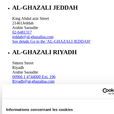
AL-GHAZALI JEDDAH
King Abdul aziz Street
21461
Jeddah
Arabie Saoudite
02-6481317
jeddah@al-ghazalisa.com
See details
Go to the 'AL-GHAZALI JEDDAH'
AL-GHAZALI RIYADH
Sitteen Street
Riyadh
Arabie Saoudite
00966 1 4744000 Ext. 196
Riyadh@al-ghazalisa.com
See details
Go to the 'AL-GHAZALI RIYADH'
AL-GHAZALI RIYADH
Batha
Informations concernant les cookies
Riyadh