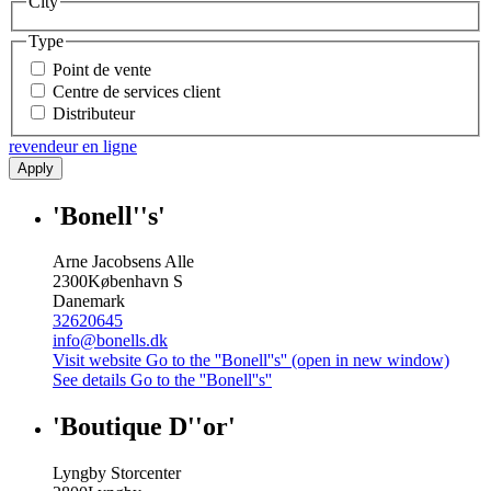
City
Type
Point de vente
Centre de services client
Distributeur
revendeur en ligne
Apply
'Bonell''s'
Arne Jacobsens Alle
2300
København S
Danemark
32620645
info@bonells.dk
Visit website
Go to the ''Bonell''s'' (open in new window)
See details
Go to the ''Bonell''s''
'Boutique D''or'
Lyngby Storcenter