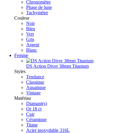
Chronomètre
Phase de lune
Tachymètre
Couleur
Noir
Bleu
Vert
Gris
Argent
Blanc
Femme
DS Action Diver 38mm Titanium
Styles
Tendance
Classique
Aquatique
Vintage
Matériau
Diamant(s)
Or 18 ct
Cuir
Céramique
Titane
Acier inoxydable 316L