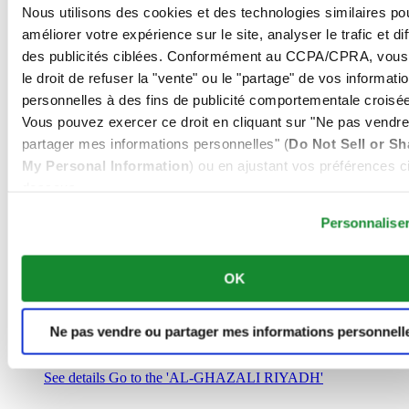
Arabie Saoudite
Nous utilisons des cookies et des technologies similaires po
00966 1 4032968
améliorer votre expérience sur le site, analyser le trafic et di
Riyadh@al-ghazalisa.com
des publicités ciblées. Conformément au CCPA/CPRA, vous
See details
Go to the 'AL-GHAZALI RIYADH'
le droit de refuser la "vente" ou le "partage" de vos informati
AL-GHAZALI RIYADH
personnelles à des fins de publicité comportementale croisée
Vous pouvez exercer ce droit en cliquant sur "Ne pas vendre
Olaya
partager mes informations personnelles" (
Do Not Sell or Sh
Riyadh
My Personal Information
) ou en ajustant vos préférences ci
Arabie Saoudite
00966 1 4561410
dessous.
Riyadh@al-ghazalisa.com
See details
Go to the 'AL-GHAZALI RIYADH'
Personnalise
AL-GHAZALI RIYADH
OK
Olaya
Riyadh
Arabie Saoudite
Ne pas vendre ou partager mes informations personnell
00966 1 4628858
Riyadh@al-ghazalisa.com
See details
Go to the 'AL-GHAZALI RIYADH'