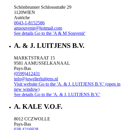
Schönbrunner Schlossstraße 29
1120
WIEN
Autriche
0043-1-8152586
amsouvenir@hotmail.com
See details
Go to the 'A & M Souvenir'
A. & J. LUITJENS B.V.
MARKTSTRAAT 15
9581 AA
MUSSELKANAAL
Pays-Bas
(0599)412431
info@juwelierluitjens.nl
Visit website
Go to the 'A. & J. LUITJENS B.V.' (open in
new window)
See details
Go to the 'A. & J. LUITJENS B.V.'
A. KALE V.O.F.
8012 CC
ZWOLLE
Pays-Bas
038 4216928