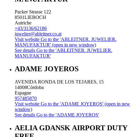
Packer Strasse 122
8501
LIEBOCH
Autriche
+43/3136/62186
juwelier@ableitner.co.at
Visit website
Go to the 'ABLEITNER. JUWELIER.
MANUFAKTUR' (open in new window)
See details
Go to the 'ABLEITNER. JUWELIER.
MANUFAKTUR'
ADAME JOYEROS
AVENIDA RONDA DE LOS TEJARES, 15
14008
Córdoba
Espagne
957485870
Visit website
Go to the 'ADAME JOYEROS' (open in new
window)
See details
Go to the 'ADAME JOYEROS'
AELIA GDANSK AIRPORT DUTY
FREE