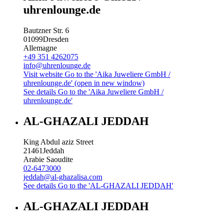
uhrenlounge.de
Bautzner Str. 6
01099
Dresden
Allemagne
+49 351 4262075
info@uhrenlounge.de
Visit website
Go to the 'Aika Juweliere GmbH /
uhrenlounge.de' (open in new window)
See details
Go to the 'Aika Juweliere GmbH /
uhrenlounge.de'
AL-GHAZALI JEDDAH
King Abdul aziz Street
21461
Jeddah
Arabie Saoudite
02-6473000
jeddah@al-ghazalisa.com
See details
Go to the 'AL-GHAZALI JEDDAH'
AL-GHAZALI JEDDAH