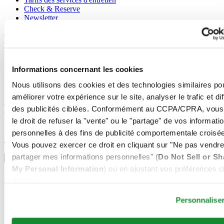
Check & Reserve
Newsletter
Mentions légales
Conditions d'utilisation
Informations concernant les cookies
Déclaration de Confidentialité
Informations concernant les cookies
Nous utilisons des cookies et des technologies similaires po
Conditions de vente
améliorer votre expérience sur le site, analyser le trafic et di
Rejoignez le club CERTINA
des publicités ciblées. Conformément au CCPA/CPRA, vous
le droit de refuser la "vente" ou le "partage" de vos informati
S'inscrire pour recevoir des informations exclusives
personnelles à des fins de publicité comportementale croisée
S'inscrire
Vous pouvez exercer ce droit en cliquant sur "Ne pas vendre
Sélectionner un pays/une région
partager mes informations personnelles" (
Do Not Sell or Sh
Sélecteur de langue
My Personal Information
) ou en ajustant vos préférences ci
Allemagne
dessous.
Autriche
Belgique
Personnalise
Dutch
Français
Chine