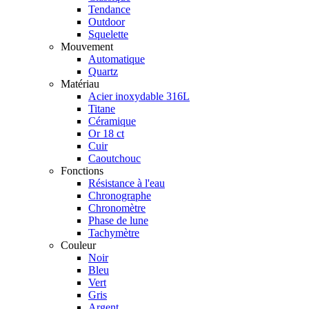
Tendance
Outdoor
Squelette
Mouvement
Automatique
Quartz
Matériau
Acier inoxydable 316L
Titane
Céramique
Or 18 ct
Cuir
Caoutchouc
Fonctions
Résistance à l'eau
Chronographe
Chronomètre
Phase de lune
Tachymètre
Couleur
Noir
Bleu
Vert
Gris
Argent