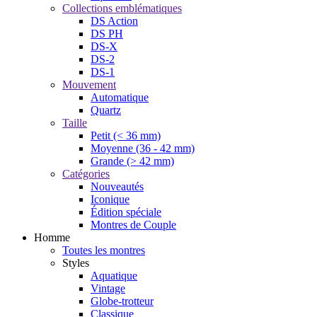
Collections emblématiques
DS Action
DS PH
DS-X
DS-2
DS-1
Mouvement
Automatique
Quartz
Taille
Petit (< 36 mm)
Moyenne (36 - 42 mm)
Grande (> 42 mm)
Catégories
Nouveautés
Iconique
Édition spéciale
Montres de Couple
Homme
Toutes les montres
Styles
Aquatique
Vintage
Globe-trotteur
Classique