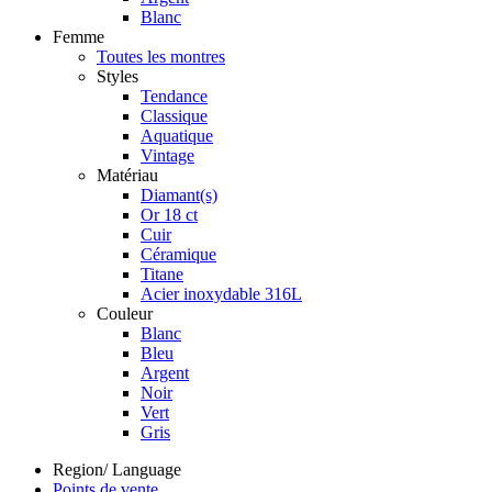
Blanc
Femme
Toutes les montres
Styles
Tendance
Classique
Aquatique
Vintage
Matériau
Diamant(s)
Or 18 ct
Cuir
Céramique
Titane
Acier inoxydable 316L
Couleur
Blanc
Bleu
Argent
Noir
Vert
Gris
Region/ Language
Points de vente