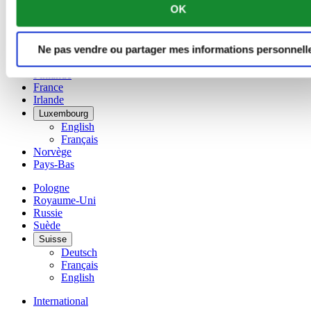
OK
English
简体中文
Danemark
Ne pas vendre ou partager mes informations personnell
Espagne
Finlande
France
Irlande
Luxembourg
English
Français
Norvège
Pays-Bas
Pologne
Royaume-Uni
Russie
Suède
Suisse
Deutsch
Français
English
International