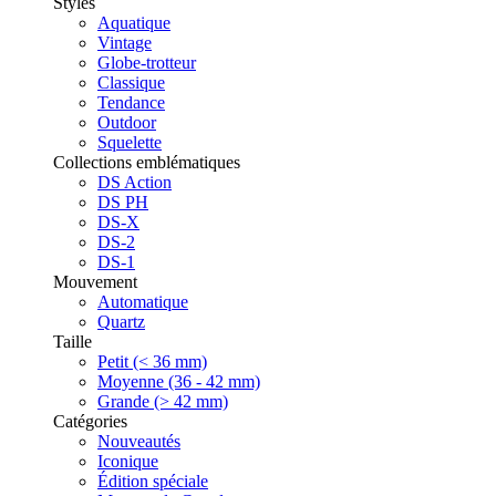
Styles
Aquatique
Vintage
Globe-trotteur
Classique
Tendance
Outdoor
Squelette
Collections emblématiques
DS Action
DS PH
DS-X
DS-2
DS-1
Mouvement
Automatique
Quartz
Taille
Petit (< 36 mm)
Moyenne (36 - 42 mm)
Grande (> 42 mm)
Catégories
Nouveautés
Iconique
Édition spéciale