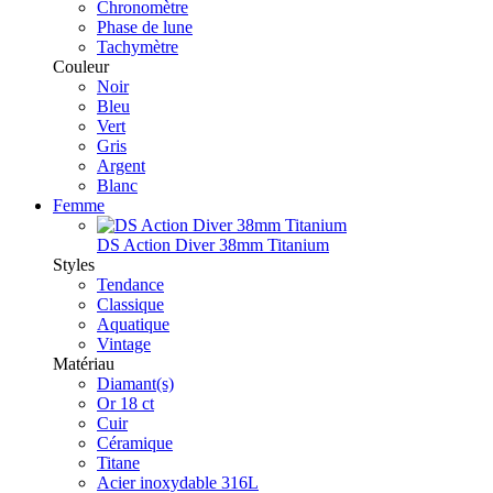
Chronomètre
Phase de lune
Tachymètre
Couleur
Noir
Bleu
Vert
Gris
Argent
Blanc
Femme
DS Action Diver 38mm Titanium
Styles
Tendance
Classique
Aquatique
Vintage
Matériau
Diamant(s)
Or 18 ct
Cuir
Céramique
Titane
Acier inoxydable 316L