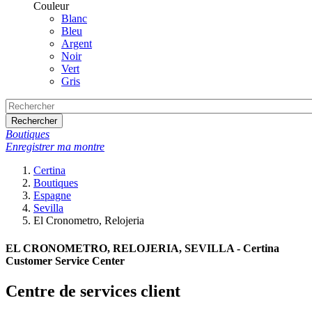
Couleur
Blanc
Bleu
Argent
Noir
Vert
Gris
Rechercher
Boutiques
Enregistrer ma montre
Certina
Boutiques
Espagne
Sevilla
El Cronometro, Relojeria
EL CRONOMETRO, RELOJERIA, SEVILLA - Certina
Customer Service Center
Centre de services client