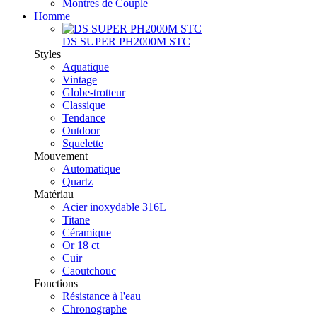
Montres de Couple
Homme
DS SUPER PH2000M STC
Styles
Aquatique
Vintage
Globe-trotteur
Classique
Tendance
Outdoor
Squelette
Mouvement
Automatique
Quartz
Matériau
Acier inoxydable 316L
Titane
Céramique
Or 18 ct
Cuir
Caoutchouc
Fonctions
Résistance à l'eau
Chronographe