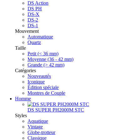
DS Action
DS PH
DS-X
DS-2
DS-1
Mouvement
Automatique
Quartz
Taille
Petit (< 36 mm)
Moyenne (36 - 42 mm)
Grande (> 42 mm)
Catégories
Nouveautés
Iconique
Édition spéciale
Montres de Couple
Homme
DS SUPER PH2000M STC
Styles
Aquatique
Vintage
Globe-trotteur
Classique