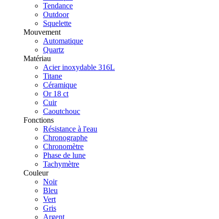
Tendance
Outdoor
Squelette
Mouvement
Automatique
Quartz
Matériau
Acier inoxydable 316L
Titane
Céramique
Or 18 ct
Cuir
Caoutchouc
Fonctions
Résistance à l'eau
Chronographe
Chronomètre
Phase de lune
Tachymètre
Couleur
Noir
Bleu
Vert
Gris
Argent