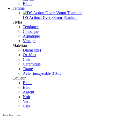
Blanc
Femme
DS Action Diver 38mm Titanium
Styles
Tendance
Classique
Aquatique
Vintage
Matériau
Diamant(s)
Or 18 ct
Cuir
Céramique
Titane
Acier inoxydable 316L
Couleur
Blanc
Bleu
Argent
Noir
Vert
Gris