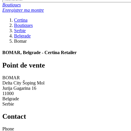
Boutiques
Enregistrer ma montre
Certina
Boutiques
Serbie
Belgrade
Bomar
BOMAR, Belgrade - Certina Retailer
Point de vente
BOMAR
Delta City Šoping Mol
Jurija Gagarina 16
11000
Belgrade
Serbie
Contact
Phone