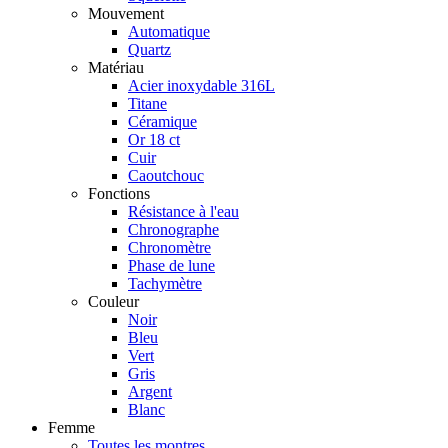
Mouvement
Automatique
Quartz
Matériau
Acier inoxydable 316L
Titane
Céramique
Or 18 ct
Cuir
Caoutchouc
Fonctions
Résistance à l'eau
Chronographe
Chronomètre
Phase de lune
Tachymètre
Couleur
Noir
Bleu
Vert
Gris
Argent
Blanc
Femme
Toutes les montres