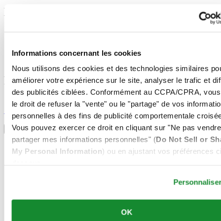
Mentions légales
Conditions d'utilisation
Déclaration de Confidentialité
Informations concernant les cookies
Informations concernant les cookies
Conditions de vente
Nous utilisons des cookies et des technologies similaires po
Rejoignez le club CERTINA
améliorer votre expérience sur le site, analyser le trafic et di
des publicités ciblées. Conformément au CCPA/CPRA, vous
S'inscrire pour recevoir des informations exclusives
le droit de refuser la "vente" ou le "partage" de vos informati
S'inscrire
personnelles à des fins de publicité comportementale croisée
Sélectionner un pays/une région
Vous pouvez exercer ce droit en cliquant sur "Ne pas vendre
Sélecteur de langue
partager mes informations personnelles" (
Do Not Sell or Sh
Allemagne
My Personal Information
) ou en ajustant vos préférences ci
Autriche
dessous.
Belgique
Dutch
Personnalise
Français
Chine
English
简体中文
OK