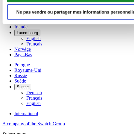
Danemark
Espagne
Ne pas vendre ou partager mes informations personnell
Finlande
France
Irlande
Luxembourg
English
Français
Norvège
Pays-Bas
Pologne
Royaume-Uni
Russie
Suède
Suisse
Deutsch
Français
English
International
A company of the Swatch Group
Suivez-nous