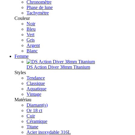
Chronomètre
Phase de lune
Tachymètre
Couleur
Noir
Bleu
Vert
Gris
Argent
Blanc
Femme
DS Action Diver 38mm Titanium
Styles
Tendance
Classique
Aquatique
Vintage
Matériau
Diamant(s)
Or 18 ct
Cuir
Céramique
Titane
Acier inoxydable 316L