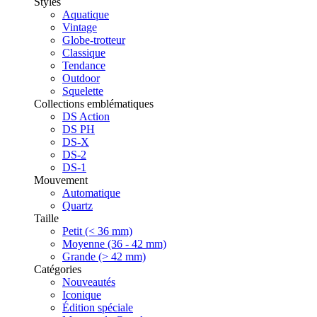
Styles
Aquatique
Vintage
Globe-trotteur
Classique
Tendance
Outdoor
Squelette
Collections emblématiques
DS Action
DS PH
DS-X
DS-2
DS-1
Mouvement
Automatique
Quartz
Taille
Petit (< 36 mm)
Moyenne (36 - 42 mm)
Grande (> 42 mm)
Catégories
Nouveautés
Iconique
Édition spéciale