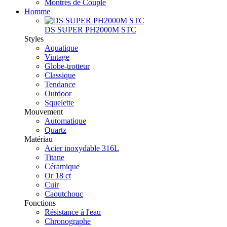
Montres de Couple
Homme
DS SUPER PH2000M STC
Styles
Aquatique
Vintage
Globe-trotteur
Classique
Tendance
Outdoor
Squelette
Mouvement
Automatique
Quartz
Matériau
Acier inoxydable 316L
Titane
Céramique
Or 18 ct
Cuir
Caoutchouc
Fonctions
Résistance à l'eau
Chronographe