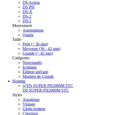
DS Action
DS PH
DS-X
DS-2
DS-1
Mouvement
Automatique
Quartz
Taille
Petit (< 36 mm)
Moyenne (36 - 42 mm)
Grande (> 42 mm)
Catégories
Nouveautés
Iconique
Édition spéciale
Montres de Couple
Homme
DS SUPER PH2000M STC
Styles
Aquatique
Vintage
Globe-trotteur
Classique