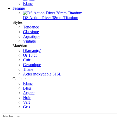
Blanc
Femme
DS Action Diver 38mm Titanium
Styles
Tendance
Classique
Aquatique
Vintage
Matériau
Diamant(s)
Or 18 ct
Cuir
Céramique
Titane
Acier inoxydable 316L
Couleur
Blanc
Bleu
Argent
Noir
Vert
Gris