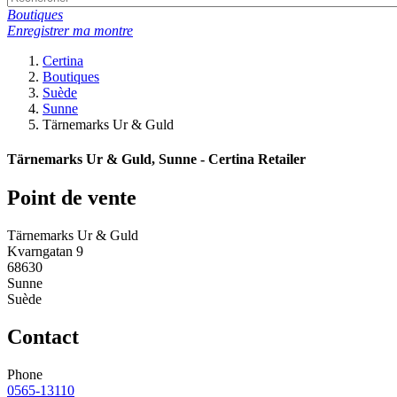
Boutiques
Enregistrer ma montre
Certina
Boutiques
Suède
Sunne
Tärnemarks Ur & Guld
Tärnemarks Ur & Guld, Sunne - Certina Retailer
Point de vente
Tärnemarks Ur & Guld
Kvarngatan 9
68630
Sunne
Suède
Contact
Phone
0565-13110