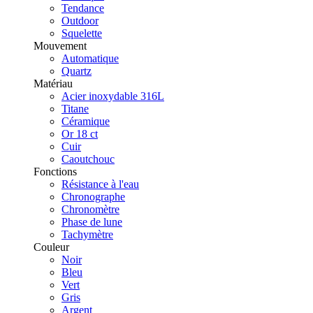
Tendance
Outdoor
Squelette
Mouvement
Automatique
Quartz
Matériau
Acier inoxydable 316L
Titane
Céramique
Or 18 ct
Cuir
Caoutchouc
Fonctions
Résistance à l'eau
Chronographe
Chronomètre
Phase de lune
Tachymètre
Couleur
Noir
Bleu
Vert
Gris
Argent