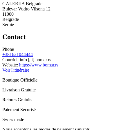
GALERIJA Belgrade
Bulevar Vudro Vilsona 12
11000
Belgrade
Serbie
Contact
Phone
+381621044444
Courriel:
info
[at]
bomar.rs
Website:
https://www.bomar.rs
Voir l'itinéraire
Boutique Officielle
Livraison Gratuite
Retours Gratuits
Paiement Sécurisé
Swiss made
Nous acceptons les modes de paiement suivants