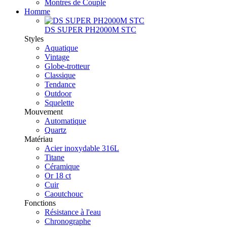
Montres de Couple
Homme
DS SUPER PH2000M STC
Styles
Aquatique
Vintage
Globe-trotteur
Classique
Tendance
Outdoor
Squelette
Mouvement
Automatique
Quartz
Matériau
Acier inoxydable 316L
Titane
Céramique
Or 18 ct
Cuir
Caoutchouc
Fonctions
Résistance à l'eau
Chronographe