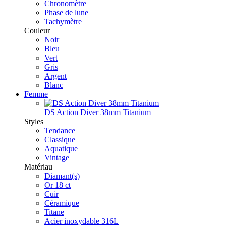
Chronomètre
Phase de lune
Tachymètre
Couleur
Noir
Bleu
Vert
Gris
Argent
Blanc
Femme
DS Action Diver 38mm Titanium
Styles
Tendance
Classique
Aquatique
Vintage
Matériau
Diamant(s)
Or 18 ct
Cuir
Céramique
Titane
Acier inoxydable 316L