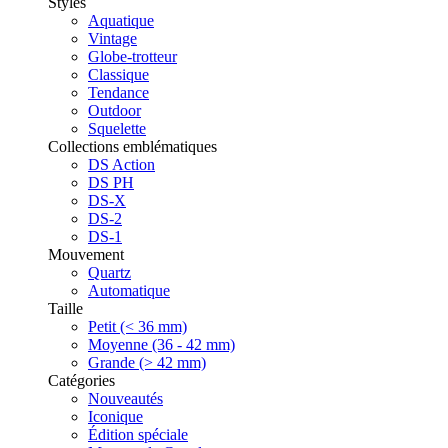
Styles
Aquatique
Vintage
Globe-trotteur
Classique
Tendance
Outdoor
Squelette
Collections emblématiques
DS Action
DS PH
DS-X
DS-2
DS-1
Mouvement
Quartz
Automatique
Taille
Petit (< 36 mm)
Moyenne (36 - 42 mm)
Grande (> 42 mm)
Catégories
Nouveautés
Iconique
Édition spéciale