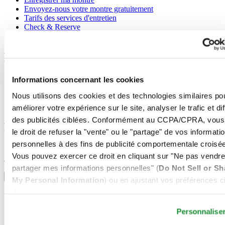
Envoyez-nous votre montre gratuitement
Tarifs des services d'entretien
Check & Reserve
Newsletter
Mentions légales
Conditions d'utilisation
Informations concernant les cookies
Déclaration de Confidentialité
Nous utilisons des cookies et des technologies similaires po
Informations concernant les cookies
Conditions de vente
améliorer votre expérience sur le site, analyser le trafic et di
des publicités ciblées. Conformément au CCPA/CPRA, vous
Rejoignez le club CERTINA
le droit de refuser la "vente" ou le "partage" de vos informati
personnelles à des fins de publicité comportementale croisée
S'inscrire pour recevoir des informations exclusives
Vous pouvez exercer ce droit en cliquant sur "Ne pas vendre
S'inscrire
Sélectionner un pays/une région
partager mes informations personnelles" (
Do Not Sell or Sh
Sélecteur de langue
My Personal Information
) ou en ajustant vos préférences ci
dessous.
Allemagne
Autriche
Personnalise
Belgique
Dutch