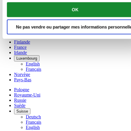
Français
OK
Chine
English
简体中文
Danemark
Ne pas vendre ou partager mes informations personnell
Espagne
Finlande
France
Irlande
Luxembourg
English
Français
Norvège
Pays-Bas
Pologne
Royaume-Uni
Russie
Suède
Suisse
Deutsch
Français
English