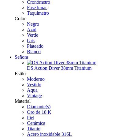
Cronómetro
Fase lunar
Taquímetro
Color
Negro
Azul
Verde
Gris
Plateado
Blanco
Señora
DS Action Diver 38mm Titanium
Estilo
Moderno
Vestido
Aqua
Vintage
Material
Diamante(s)
Oro de 18 K
Piel
Cerámica
Titanio
Acero inoxidable 316L