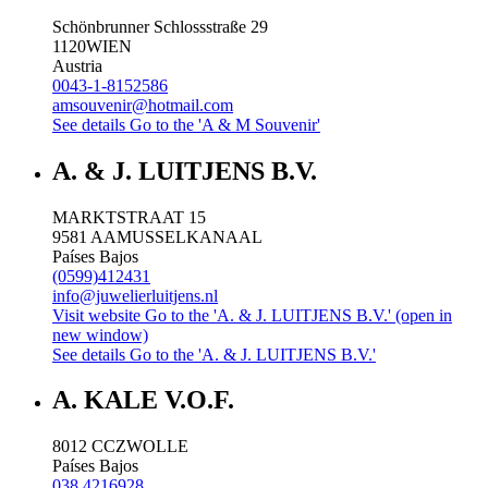
Schönbrunner Schlossstraße 29
1120
WIEN
Austria
0043-1-8152586
amsouvenir@hotmail.com
See details
Go to the 'A & M Souvenir'
A. & J. LUITJENS B.V.
MARKTSTRAAT 15
9581 AA
MUSSELKANAAL
Países Bajos
(0599)412431
info@juwelierluitjens.nl
Visit website
Go to the 'A. & J. LUITJENS B.V.' (open in
new window)
See details
Go to the 'A. & J. LUITJENS B.V.'
A. KALE V.O.F.
8012 CC
ZWOLLE
Países Bajos
038 4216928