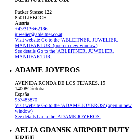
Packer Strasse 122
8501
LIEBOCH
Austria
+43/3136/62186
juwelier@ableitner.co.at
Visit website
Go to the 'ABLEITNER. JUWELIER.
MANUFAKTUR' (open in new window)
See details
Go to the 'ABLEITNER. JUWELIER.
MANUFAKTUR'
ADAME JOYEROS
AVENIDA RONDA DE LOS TEJARES, 15
14008
Córdoba
España
957485870
Visit website
Go to the 'ADAME JOYEROS' (open in new
window)
See details
Go to the 'ADAME JOYEROS'
AELIA GDANSK AIRPORT DUTY
FREE