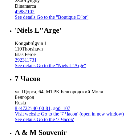
2800
Lyngby
Dinamarca
45887102
See details
Go to the ''Boutique D''or''
'Niels L''Arge'
Kongabrúgvin 1
110
Thorshavn
Islas Feroe
292311731
See details
Go to the ''Niels L''Arge''
7 Часов
ул. Щорса, 64, МТРК Белгородский Молл
Белгород
Rusia
8 (4722) 40-00-81, доб. 107
Visit website
Go to the '7 Часов' (open in new window)
See details
Go to the '7 Часов'
A & M Souvenir