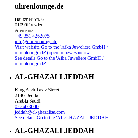
uhrenlounge.de
Bautzner Str. 6
01099
Dresden
Alemania
+49 351 4262075
info@uhrenlounge.de
Visit website
Go to the 'Aika Juweliere GmbH /
uhrenlounge.de' (open in new window)
See details
Go to the 'Aika Juweliere GmbH /
uhrenlounge.de'
AL-GHAZALI JEDDAH
King Abdul aziz Street
21461
Jeddah
Arabia Saudí
02-6473000
jeddah@al-ghazalisa.com
See details
Go to the 'AL-GHAZALI JEDDAH'
AL-GHAZALI JEDDAH