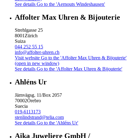
See details
Go to the 'Aernouts Windeshausen'
Affolter Max Uhren & Bijouterie
Strehlgasse 25
8001
Zürich
Suiza
044 252 55 15
info@affolter-uhren.ch
Visit website
Go to the 'Affolter Max Uhren & Bijouterie'
(open in new window)
See details
Go to the 'Affolter Max Uhren & Bijouterie'
Ahléns Ur
Järnvägsg. 11/Box 2057
70002
Örebro
Suecia
019-6113173
stenlindstrand@telia.com
See details
Go to the 'Ahléns Ur'
Aika Juweliere GmbH /