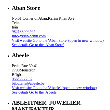
Aban Store
No.61,Corner of Aban,Karim Khan Ave.
Tehran
Irán
982188906565
Info@kish-behin.com
Visit website
Go to the 'Aban Store' (open in new window)
See details
Go to the 'Aban Store'
Abeele
Petite Rue 39-41
7700
Mouscron
Bélgica
056/33.22.37
bijouterie@abeele.be
Visit website
Go to the 'Abeele' (open in new window)
See details
Go to the 'Abeele'
ABLEITNER. JUWELIER.
MANUFAKTUR