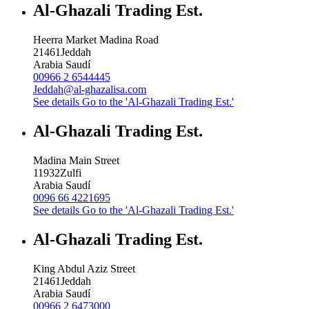
Al-Ghazali Trading Est.
Heerra Market Madina Road
21461
Jeddah
Arabia Saudí
00966 2 6544445
Jeddah@al-ghazalisa.com
See details
Go to the 'Al-Ghazali Trading Est.'
Al-Ghazali Trading Est.
Madina Main Street
11932
Zulfi
Arabia Saudí
0096 66 4221695
See details
Go to the 'Al-Ghazali Trading Est.'
Al-Ghazali Trading Est.
King Abdul Aziz Street
21461
Jeddah
Arabia Saudí
00966 2 6473000