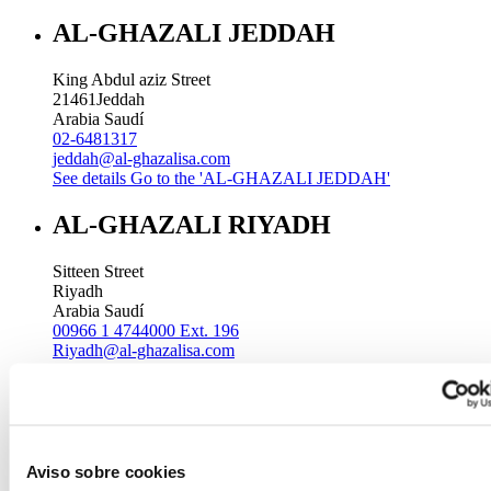
AL-GHAZALI JEDDAH
King Abdul aziz Street
21461
Jeddah
Arabia Saudí
02-6481317
jeddah@al-ghazalisa.com
See details
Go to the 'AL-GHAZALI JEDDAH'
AL-GHAZALI RIYADH
Sitteen Street
Riyadh
Arabia Saudí
00966 1 4744000 Ext. 196
Riyadh@al-ghazalisa.com
See details
Go to the 'AL-GHAZALI RIYADH'
AL-GHAZALI RIYADH
Batha
Aviso sobre cookies
Riyadh