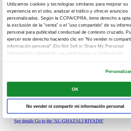
Arabia Saudí
Utilizamos cookies y tecnologías similares para mejorar su
00966 1 4032968
experiencia en el sitio, analizar el tráfico y ofrecer anuncios
Riyadh@al-ghazalisa.com
personalizados. Según la CCPA/CPRA, tiene derecho a opta
See details
Go to the 'AL-GHAZALI RIYADH'
la exclusión de la "venta" o el "uso compartido" de su inform
AL-GHAZALI RIYADH
personal para publicidad conductual de contexto cruzado. P
ejercer este derecho haciendo clic en "No vender ni comparti
Olaya
información personal" (Do Not Sell or Share My Personal
Riyadh
Information) o ajustando sus preferencias a continuación.
Arabia Saudí
00966 1 4561410
Riyadh@al-ghazalisa.com
See details
Go to the 'AL-GHAZALI RIYADH'
Personaliza
AL-GHAZALI RIYADH
OK
Olaya
Riyadh
Arabia Saudí
No vender ni compartir mi información personal
00966 1 4628858
Riyadh@al-ghazalisa.com
See details
Go to the 'AL-GHAZALI RIYADH'