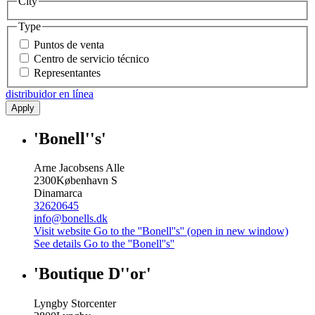
City
Type
Puntos de venta
Centro de servicio técnico
Representantes
distribuidor en línea
Apply
'Bonell''s'
Arne Jacobsens Alle
2300
København S
Dinamarca
32620645
info@bonells.dk
Visit website
Go to the ''Bonell''s'' (open in new window)
See details
Go to the ''Bonell''s''
'Boutique D''or'
Lyngby Storcenter