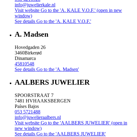
info@juwelierkale.nl
Visit website
Go to the 'A. KALE V.O.F.' (open in new
window)
See details
Go to the 'A. KALE V.O.F.'
A. Madsen
Hovedgaden 26
3460
Birkerød
Dinamarca
45810548
See details
Go to the 'A. Madsen'
AALBERS JUWELIER
SPOORSTRAAT 7
7481 HV
HAAKSBERGEN
Países Bajos
053 5721488
info@juwelieraalbers.nl
Visit website
Go to the 'AALBERS JUWELIER' (open in
new window)
See details
Go to the 'AALBERS JUWELIER'