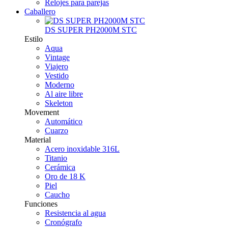
Relojes para parejas
Caballero
DS SUPER PH2000M STC
Estilo
Aqua
Vintage
Viajero
Vestido
Moderno
Al aire libre
Skeleton
Movement
Automático
Cuarzo
Material
Acero inoxidable 316L
Titanio
Cerámica
Oro de 18 K
Piel
Caucho
Funciones
Resistencia al agua
Cronógrafo