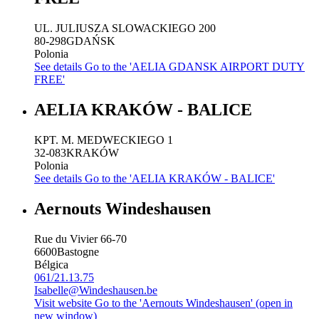
UL. JULIUSZA SLOWACKIEGO 200
80-298
GDAŃSK
Polonia
See details
Go to the 'AELIA GDANSK AIRPORT DUTY
FREE'
AELIA KRAKÓW - BALICE
KPT. M. MEDWECKIEGO 1
32-083
KRAKÓW
Polonia
See details
Go to the 'AELIA KRAKÓW - BALICE'
Aernouts Windeshausen
Rue du Vivier 66-70
6600
Bastogne
Bélgica
061/21.13.75
Isabelle@Windeshausen.be
Visit website
Go to the 'Aernouts Windeshausen' (open in
new window)