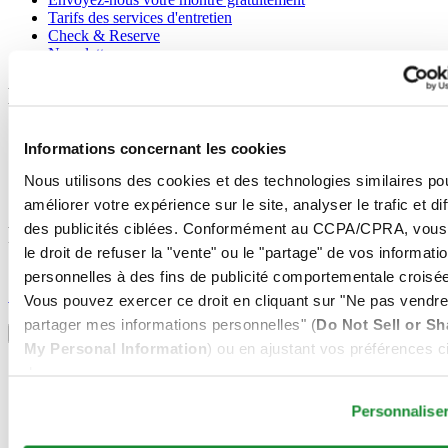
Tarifs des services d'entretien
Check & Reserve
Newsletter
Mentions légales
Conditions d'utilisation
Informations concernant les cookies
Déclaration de Confidentialité
Informations concernant les cookies
Nous utilisons des cookies et des technologies similaires po
Conditions de vente
améliorer votre expérience sur le site, analyser le trafic et di
des publicités ciblées. Conformément au CCPA/CPRA, vous
Rejoignez le club CERTINA
le droit de refuser la "vente" ou le "partage" de vos informati
personnelles à des fins de publicité comportementale croisée
S'inscrire pour recevoir des informations exclusives
S'inscrire
Vous pouvez exercer ce droit en cliquant sur "Ne pas vendre
Sélectionner un pays/une région
partager mes informations personnelles" (
Do Not Sell or Sh
Sélecteur de langue
My Personal Information
) ou en ajustant vos préférences ci
Allemagne
dessous.
Autriche
Belgique
Personnalise
Dutch
Français