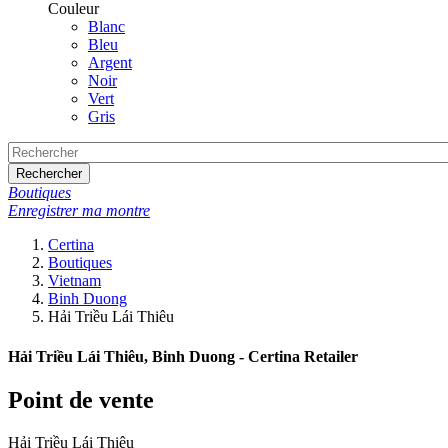
Couleur
Blanc
Bleu
Argent
Noir
Vert
Gris
Rechercher
Boutiques
Enregistrer ma montre
Certina
Boutiques
Vietnam
Binh Duong
Hải Triều Lái Thiêu
Hải Triều Lái Thiêu, Binh Duong - Certina Retailer
Point de vente
Hải Triều Lái Thiêu