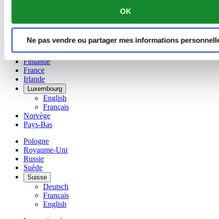
Chine
OK
English
简体中文
Danemark
Ne pas vendre ou partager mes informations personnell
Espagne
Finlande
France
Irlande
Luxembourg
English
Français
Norvège
Pays-Bas
Pologne
Royaume-Uni
Russie
Suède
Suisse
Deutsch
Français
English