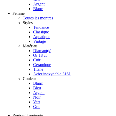
Argent
Blanc
Femme
Toutes les montres
Styles
Tendance
Classique
Aquatique
Vintage
Matériau
Diamant(s)
Or 18 ct
Cuir
Céramique
Titane
Acier inoxydable 316L
Couleur
Blanc
Bleu
Argent
Noir
Vert
Gris
Region/ Language