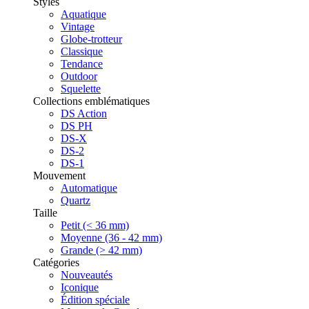
Styles
Aquatique
Vintage
Globe-trotteur
Classique
Tendance
Outdoor
Squelette
Collections emblématiques
DS Action
DS PH
DS-X
DS-2
DS-1
Mouvement
Automatique
Quartz
Taille
Petit (< 36 mm)
Moyenne (36 - 42 mm)
Grande (> 42 mm)
Catégories
Nouveautés
Iconique
Édition spéciale