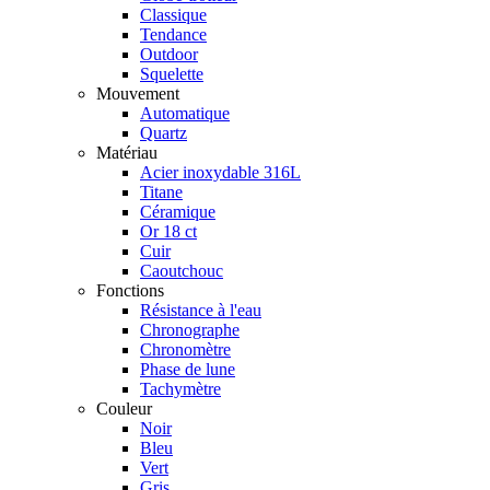
Classique
Tendance
Outdoor
Squelette
Mouvement
Automatique
Quartz
Matériau
Acier inoxydable 316L
Titane
Céramique
Or 18 ct
Cuir
Caoutchouc
Fonctions
Résistance à l'eau
Chronographe
Chronomètre
Phase de lune
Tachymètre
Couleur
Noir
Bleu
Vert
Gris