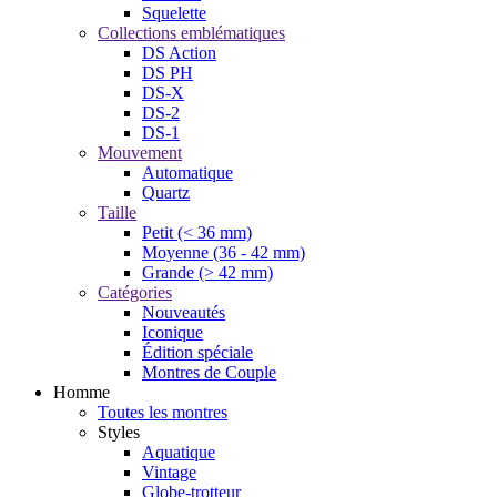
Squelette
Collections emblématiques
DS Action
DS PH
DS-X
DS-2
DS-1
Mouvement
Automatique
Quartz
Taille
Petit (< 36 mm)
Moyenne (36 - 42 mm)
Grande (> 42 mm)
Catégories
Nouveautés
Iconique
Édition spéciale
Montres de Couple
Homme
Toutes les montres
Styles
Aquatique
Vintage
Globe-trotteur