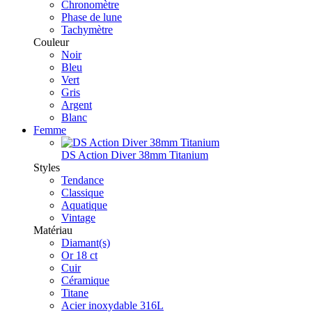
Chronomètre
Phase de lune
Tachymètre
Couleur
Noir
Bleu
Vert
Gris
Argent
Blanc
Femme
DS Action Diver 38mm Titanium
Styles
Tendance
Classique
Aquatique
Vintage
Matériau
Diamant(s)
Or 18 ct
Cuir
Céramique
Titane
Acier inoxydable 316L