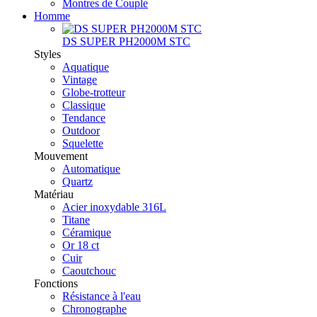
Montres de Couple
Homme
DS SUPER PH2000M STC
Styles
Aquatique
Vintage
Globe-trotteur
Classique
Tendance
Outdoor
Squelette
Mouvement
Automatique
Quartz
Matériau
Acier inoxydable 316L
Titane
Céramique
Or 18 ct
Cuir
Caoutchouc
Fonctions
Résistance à l'eau
Chronographe