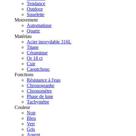
Tendance
Outdoor
Squelette
Mouvement
Automatique
Quartz
Matériau
Acier inoxydable 316L
Titane
Céramique
Or 18 ct
Cuir
Caoutchouc
Fonctions
Résistance à l'eau
Chronographe
Chronomètre
Phase de lune
Tachymètre
Couleur
Noir
Bleu
Vert
Gris
Argent