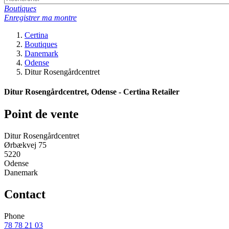
Boutiques
Enregistrer ma montre
Certina
Boutiques
Danemark
Odense
Ditur Rosengårdcentret
Ditur Rosengårdcentret, Odense - Certina Retailer
Point de vente
Ditur Rosengårdcentret
Ørbækvej 75
5220
Odense
Danemark
Contact
Phone
78 78 21 03