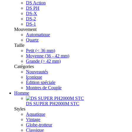
DS Action
DS PH
DS-X
DS-2
DS-1
Mouvement
Automatique
Quartz
Taille
Petit (< 36 mm)
Moyenne (36 - 42 mm)
Grande (> 42 mm)
Catégories
Nouveautés
Iconique
Édition spéciale
Montres de Couple
Homme
DS SUPER PH2000M STC
Styles
Aquatique
Vintage
Globe-trotteur
Classique