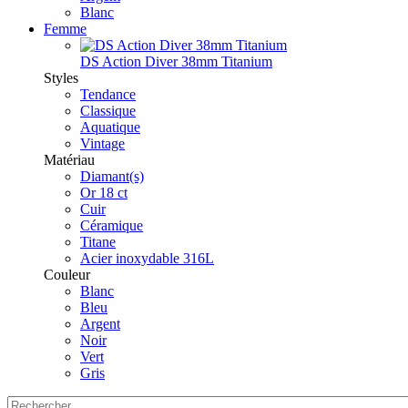
Blanc
Femme
DS Action Diver 38mm Titanium
Styles
Tendance
Classique
Aquatique
Vintage
Matériau
Diamant(s)
Or 18 ct
Cuir
Céramique
Titane
Acier inoxydable 316L
Couleur
Blanc
Bleu
Argent
Noir
Vert
Gris