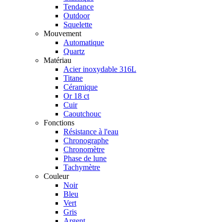
Tendance
Outdoor
Squelette
Mouvement
Automatique
Quartz
Matériau
Acier inoxydable 316L
Titane
Céramique
Or 18 ct
Cuir
Caoutchouc
Fonctions
Résistance à l'eau
Chronographe
Chronomètre
Phase de lune
Tachymètre
Couleur
Noir
Bleu
Vert
Gris
Argent