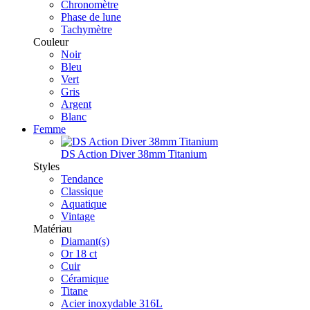
Chronomètre
Phase de lune
Tachymètre
Couleur
Noir
Bleu
Vert
Gris
Argent
Blanc
Femme
DS Action Diver 38mm Titanium
Styles
Tendance
Classique
Aquatique
Vintage
Matériau
Diamant(s)
Or 18 ct
Cuir
Céramique
Titane
Acier inoxydable 316L