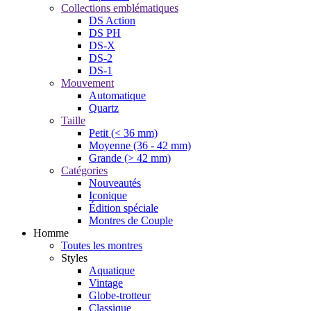
Collections emblématiques
DS Action
DS PH
DS-X
DS-2
DS-1
Mouvement
Automatique
Quartz
Taille
Petit (< 36 mm)
Moyenne (36 - 42 mm)
Grande (> 42 mm)
Catégories
Nouveautés
Iconique
Édition spéciale
Montres de Couple
Homme
Toutes les montres
Styles
Aquatique
Vintage
Globe-trotteur
Classique