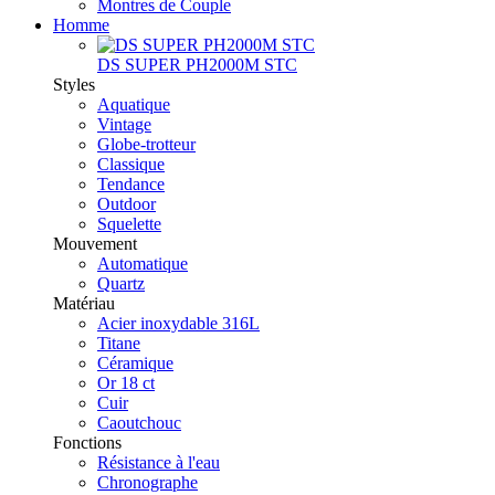
Montres de Couple
Homme
DS SUPER PH2000M STC
Styles
Aquatique
Vintage
Globe-trotteur
Classique
Tendance
Outdoor
Squelette
Mouvement
Automatique
Quartz
Matériau
Acier inoxydable 316L
Titane
Céramique
Or 18 ct
Cuir
Caoutchouc
Fonctions
Résistance à l'eau
Chronographe