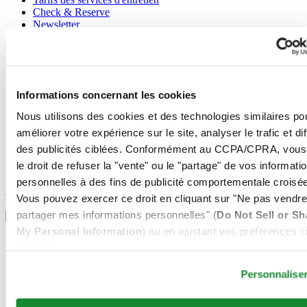
Check & Reserve
Newsletter
Mentions légales
Conditions d'utilisation
Informations concernant les cookies
Déclaration de Confidentialité
Informations concernant les cookies
Nous utilisons des cookies et des technologies similaires po
Conditions de vente
améliorer votre expérience sur le site, analyser le trafic et di
Rejoignez le club CERTINA
des publicités ciblées. Conformément au CCPA/CPRA, vous
le droit de refuser la "vente" ou le "partage" de vos informati
S'inscrire pour recevoir des informations exclusives
personnelles à des fins de publicité comportementale croisée
S'inscrire
Vous pouvez exercer ce droit en cliquant sur "Ne pas vendre
Sélectionner un pays/une région
partager mes informations personnelles" (
Do Not Sell or Sh
Sélecteur de langue
My Personal Information
) ou en ajustant vos préférences ci
Allemagne
dessous.
Autriche
Belgique
Personnalise
Dutch
Français
Chine