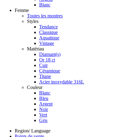
Blanc
Femme
Toutes les montres
Styles
Tendance
Classique
Aquatique
Vintage
Matériau
Diamant(s)
Or 18 ct
Cuir
Céramique
Titane
Acier inoxydable 316L
Couleur
Blanc
Bleu
Argent
Noir
Vert
Gris
Region/ Language
Points de vente