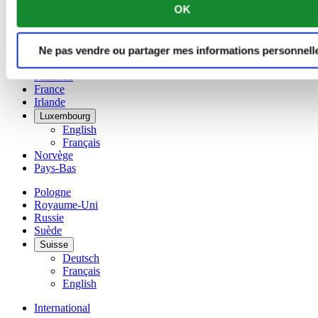
OK
English
简体中文
Danemark
Ne pas vendre ou partager mes informations personnell
Espagne
Finlande
France
Irlande
Luxembourg
English
Français
Norvège
Pays-Bas
Pologne
Royaume-Uni
Russie
Suède
Suisse
Deutsch
Français
English
International