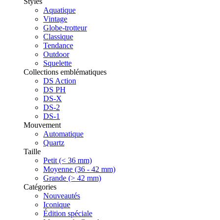
Styles
Aquatique
Vintage
Globe-trotteur
Classique
Tendance
Outdoor
Squelette
Collections emblématiques
DS Action
DS PH
DS-X
DS-2
DS-1
Mouvement
Automatique
Quartz
Taille
Petit (< 36 mm)
Moyenne (36 - 42 mm)
Grande (> 42 mm)
Catégories
Nouveautés
Iconique
Édition spéciale