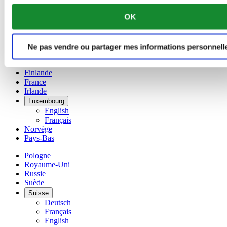
Français
OK
Chine
English
简体中文
Danemark
Ne pas vendre ou partager mes informations personnell
Espagne
Finlande
France
Irlande
Luxembourg
English
Français
Norvège
Pays-Bas
Pologne
Royaume-Uni
Russie
Suède
Suisse
Deutsch
Français
English