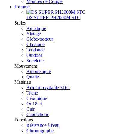
Montres de Couple
Homme
DS SUPER PH2000M STC
Styles
Aquatique
Vintage
Globe-trotteur
Classique
Tendance
Outdoor
Squelette
Mouvement
Automatique
Quartz
Matériau
Acier inoxydable 316L
Titane
Céramique
Or 18 ct
Cuir
Caoutchouc
Fonctions
Résistance à l'eau
Chronographe