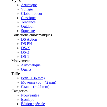
Styles
Aquatique
Vintage
Globe-trotteur
Classique
Tendance
Outdoor
Squelette
Collections emblématiques
DS Action
DS PH
DS-X
DS-2
DS-1
Mouvement
Automatique
Quartz
Taille
Petit (< 36 mm)
Moyenne (36 - 42 mm)
Grande (> 42 mm)
Catégories
Nouveautés
Iconique
Édition spéciale