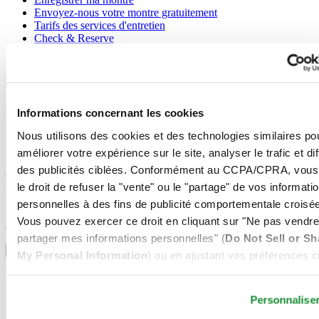
Envoyez-nous votre montre gratuitement
Tarifs des services d'entretien
Check & Reserve
Newsletter
Mentions légales
Conditions d'utilisation
Informations concernant les cookies
Déclaration de Confidentialité
Nous utilisons des cookies et des technologies similaires po
Informations concernant les cookies
Conditions de vente
améliorer votre expérience sur le site, analyser le trafic et di
des publicités ciblées. Conformément au CCPA/CPRA, vous
Rejoignez le club CERTINA
le droit de refuser la "vente" ou le "partage" de vos informati
personnelles à des fins de publicité comportementale croisée
S'inscrire pour recevoir des informations exclusives
Vous pouvez exercer ce droit en cliquant sur "Ne pas vendre
S'inscrire
Sélectionner un pays/une région
partager mes informations personnelles" (
Do Not Sell or Sh
Sélecteur de langue
My Personal Information
) ou en ajustant vos préférences ci
dessous.
Allemagne
Autriche
Personnalise
Belgique
Dutch