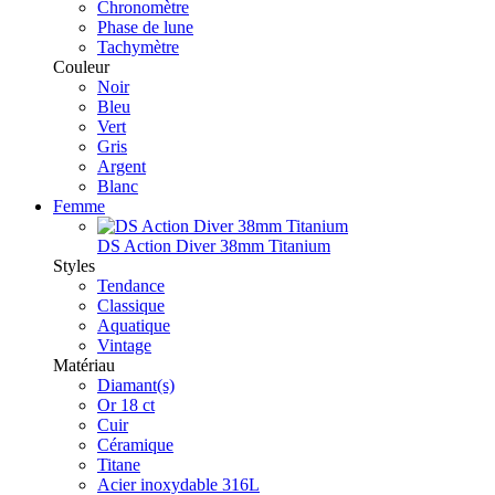
Chronomètre
Phase de lune
Tachymètre
Couleur
Noir
Bleu
Vert
Gris
Argent
Blanc
Femme
DS Action Diver 38mm Titanium
Styles
Tendance
Classique
Aquatique
Vintage
Matériau
Diamant(s)
Or 18 ct
Cuir
Céramique
Titane
Acier inoxydable 316L