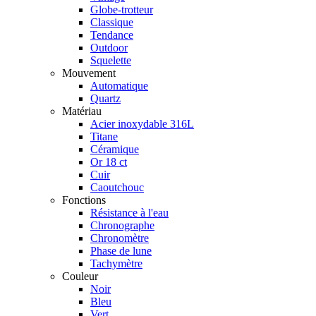
Globe-trotteur
Classique
Tendance
Outdoor
Squelette
Mouvement
Automatique
Quartz
Matériau
Acier inoxydable 316L
Titane
Céramique
Or 18 ct
Cuir
Caoutchouc
Fonctions
Résistance à l'eau
Chronographe
Chronomètre
Phase de lune
Tachymètre
Couleur
Noir
Bleu
Vert