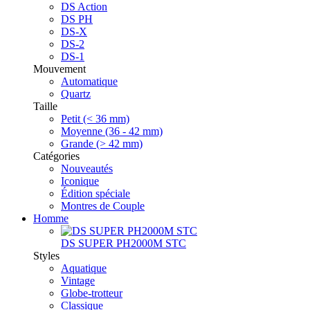
DS Action
DS PH
DS-X
DS-2
DS-1
Mouvement
Automatique
Quartz
Taille
Petit (< 36 mm)
Moyenne (36 - 42 mm)
Grande (> 42 mm)
Catégories
Nouveautés
Iconique
Édition spéciale
Montres de Couple
Homme
DS SUPER PH2000M STC
Styles
Aquatique
Vintage
Globe-trotteur
Classique