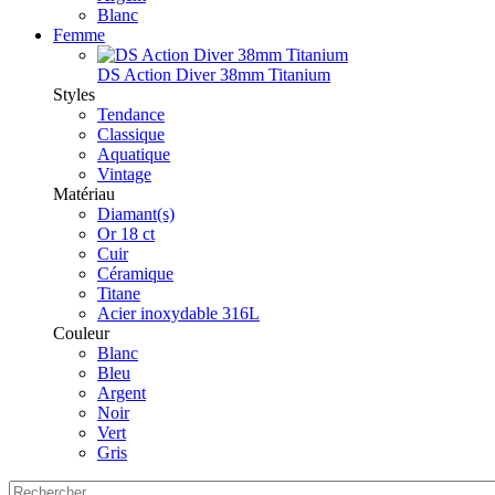
Blanc
Femme
DS Action Diver 38mm Titanium
Styles
Tendance
Classique
Aquatique
Vintage
Matériau
Diamant(s)
Or 18 ct
Cuir
Céramique
Titane
Acier inoxydable 316L
Couleur
Blanc
Bleu
Argent
Noir
Vert
Gris