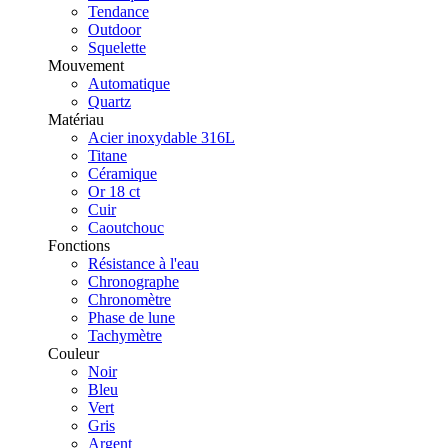
Tendance
Outdoor
Squelette
Mouvement
Automatique
Quartz
Matériau
Acier inoxydable 316L
Titane
Céramique
Or 18 ct
Cuir
Caoutchouc
Fonctions
Résistance à l'eau
Chronographe
Chronomètre
Phase de lune
Tachymètre
Couleur
Noir
Bleu
Vert
Gris
Argent