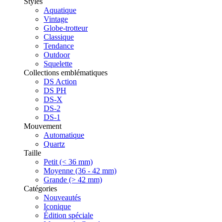
Styles
Aquatique
Vintage
Globe-trotteur
Classique
Tendance
Outdoor
Squelette
Collections emblématiques
DS Action
DS PH
DS-X
DS-2
DS-1
Mouvement
Automatique
Quartz
Taille
Petit (< 36 mm)
Moyenne (36 - 42 mm)
Grande (> 42 mm)
Catégories
Nouveautés
Iconique
Édition spéciale