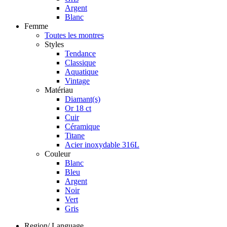
Argent
Blanc
Femme
Toutes les montres
Styles
Tendance
Classique
Aquatique
Vintage
Matériau
Diamant(s)
Or 18 ct
Cuir
Céramique
Titane
Acier inoxydable 316L
Couleur
Blanc
Bleu
Argent
Noir
Vert
Gris
Region/ Language