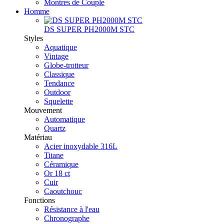
Montres de Couple
Homme
DS SUPER PH2000M STC
Styles
Aquatique
Vintage
Globe-trotteur
Classique
Tendance
Outdoor
Squelette
Mouvement
Automatique
Quartz
Matériau
Acier inoxydable 316L
Titane
Céramique
Or 18 ct
Cuir
Caoutchouc
Fonctions
Résistance à l'eau
Chronographe