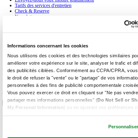
Tarifs des services d'entretien
Check & Reserve
Newsletter
Mentions légales
Conditions d'utilisation
Informations concernant les cookies
Déclaration de Confidentialité
Informations concernant les cookies
Nous utilisons des cookies et des technologies similaires po
Conditions de vente
améliorer votre expérience sur le site, analyser le trafic et di
des publicités ciblées. Conformément au CCPA/CPRA, vous
Rejoignez le club CERTINA
le droit de refuser la "vente" ou le "partage" de vos informati
personnelles à des fins de publicité comportementale croisée
S'inscrire pour recevoir des informations exclusives
S'inscrire
Vous pouvez exercer ce droit en cliquant sur "Ne pas vendre
Sélectionner un pays/une région
partager mes informations personnelles" (
Do Not Sell or Sh
Sélecteur de langue
My Personal Information
) ou en ajustant vos préférences ci
Allemagne
dessous.
Autriche
Belgique
Personnalise
Dutch
Français