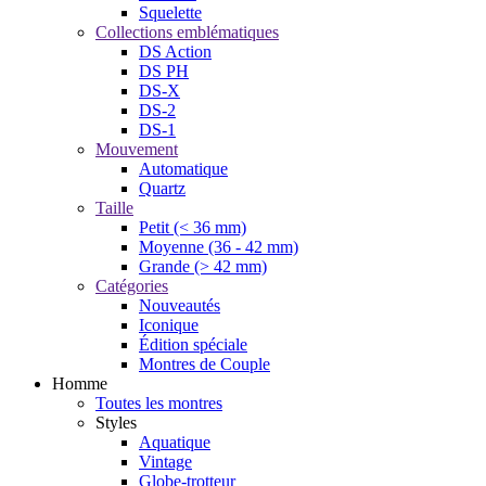
Squelette
Collections emblématiques
DS Action
DS PH
DS-X
DS-2
DS-1
Mouvement
Automatique
Quartz
Taille
Petit (< 36 mm)
Moyenne (36 - 42 mm)
Grande (> 42 mm)
Catégories
Nouveautés
Iconique
Édition spéciale
Montres de Couple
Homme
Toutes les montres
Styles
Aquatique
Vintage
Globe-trotteur