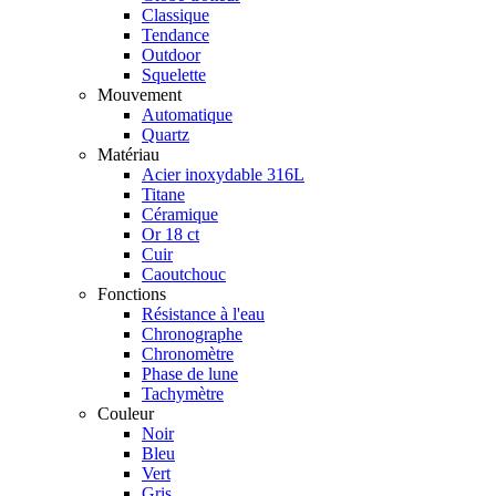
Classique
Tendance
Outdoor
Squelette
Mouvement
Automatique
Quartz
Matériau
Acier inoxydable 316L
Titane
Céramique
Or 18 ct
Cuir
Caoutchouc
Fonctions
Résistance à l'eau
Chronographe
Chronomètre
Phase de lune
Tachymètre
Couleur
Noir
Bleu
Vert
Gris