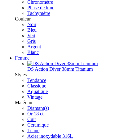
Chronomètre
Phase de lune
Tachymètre
Couleur
Noir
Bleu
Vert
Gris
Argent
Blanc
Femme
DS Action Diver 38mm Titanium
Styles
Tendance
Classique
Aquatique
Vintage
Matériau
Diamant(s)
Or 18 ct
Cuir
Céramique
Titane
Acier inoxydable 316L