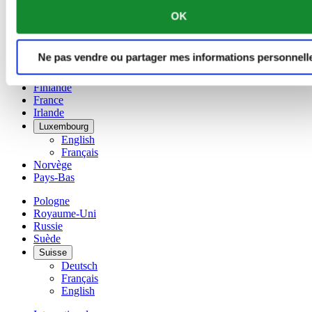
Chine
OK
English
简体中文
Danemark
Ne pas vendre ou partager mes informations personnell
Espagne
Finlande
France
Irlande
Luxembourg
English
Français
Norvège
Pays-Bas
Pologne
Royaume-Uni
Russie
Suède
Suisse
Deutsch
Français
English