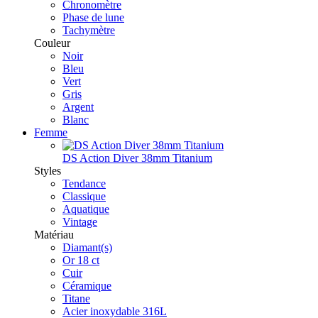
Chronomètre
Phase de lune
Tachymètre
Couleur
Noir
Bleu
Vert
Gris
Argent
Blanc
Femme
DS Action Diver 38mm Titanium
Styles
Tendance
Classique
Aquatique
Vintage
Matériau
Diamant(s)
Or 18 ct
Cuir
Céramique
Titane
Acier inoxydable 316L