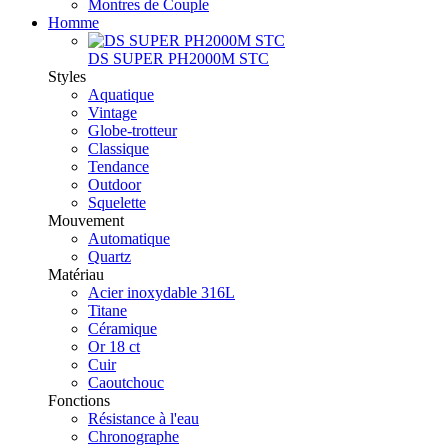
Montres de Couple
Homme
DS SUPER PH2000M STC
Styles
Aquatique
Vintage
Globe-trotteur
Classique
Tendance
Outdoor
Squelette
Mouvement
Automatique
Quartz
Matériau
Acier inoxydable 316L
Titane
Céramique
Or 18 ct
Cuir
Caoutchouc
Fonctions
Résistance à l'eau
Chronographe