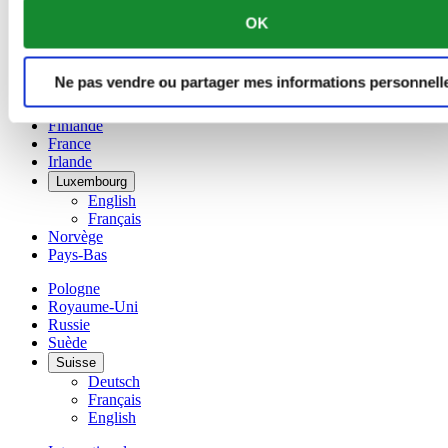
Chine
OK
English
简体中文
Danemark
Ne pas vendre ou partager mes informations personnell
Espagne
Finlande
France
Irlande
Luxembourg
English
Français
Norvège
Pays-Bas
Pologne
Royaume-Uni
Russie
Suède
Suisse
Deutsch
Français
English