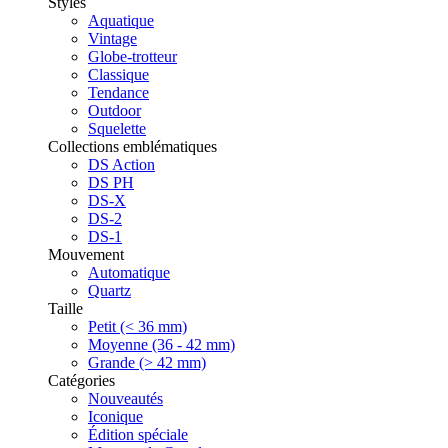
Styles
Aquatique
Vintage
Globe-trotteur
Classique
Tendance
Outdoor
Squelette
Collections emblématiques
DS Action
DS PH
DS-X
DS-2
DS-1
Mouvement
Automatique
Quartz
Taille
Petit (< 36 mm)
Moyenne (36 - 42 mm)
Grande (> 42 mm)
Catégories
Nouveautés
Iconique
Édition spéciale