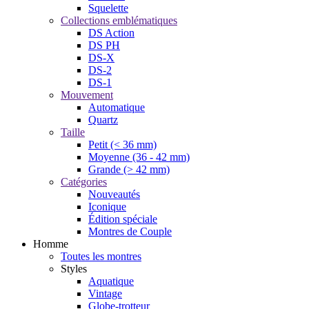
Squelette
Collections emblématiques
DS Action
DS PH
DS-X
DS-2
DS-1
Mouvement
Automatique
Quartz
Taille
Petit (< 36 mm)
Moyenne (36 - 42 mm)
Grande (> 42 mm)
Catégories
Nouveautés
Iconique
Édition spéciale
Montres de Couple
Homme
Toutes les montres
Styles
Aquatique
Vintage
Globe-trotteur