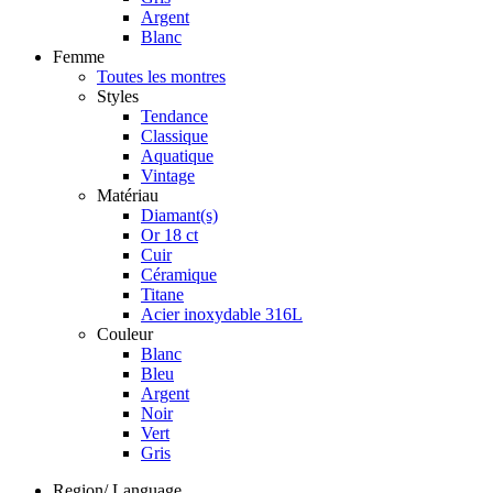
Argent
Blanc
Femme
Toutes les montres
Styles
Tendance
Classique
Aquatique
Vintage
Matériau
Diamant(s)
Or 18 ct
Cuir
Céramique
Titane
Acier inoxydable 316L
Couleur
Blanc
Bleu
Argent
Noir
Vert
Gris
Region/ Language