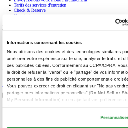
Tarifs des services d'entretien
Check & Reserve
Newsletter
Mentions légales
Conditions d'utilisation
Informations concernant les cookies
Déclaration de Confidentialité
Informations concernant les cookies
Nous utilisons des cookies et des technologies similaires po
Conditions de vente
améliorer votre expérience sur le site, analyser le trafic et di
des publicités ciblées. Conformément au CCPA/CPRA, vous
Rejoignez le club CERTINA
le droit de refuser la "vente" ou le "partage" de vos informati
personnelles à des fins de publicité comportementale croisée
S'inscrire pour recevoir des informations exclusives
S'inscrire
Vous pouvez exercer ce droit en cliquant sur "Ne pas vendre
Sélectionner un pays/une région
partager mes informations personnelles" (
Do Not Sell or Sh
Sélecteur de langue
My Personal Information
) ou en ajustant vos préférences ci
Allemagne
dessous.
Autriche
Belgique
Personnalise
Dutch
Français