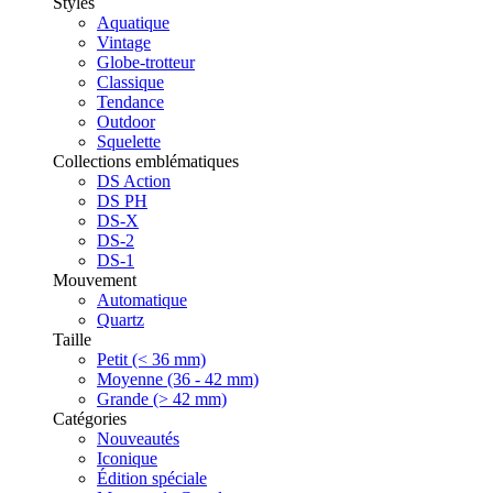
Styles
Aquatique
Vintage
Globe-trotteur
Classique
Tendance
Outdoor
Squelette
Collections emblématiques
DS Action
DS PH
DS-X
DS-2
DS-1
Mouvement
Automatique
Quartz
Taille
Petit (< 36 mm)
Moyenne (36 - 42 mm)
Grande (> 42 mm)
Catégories
Nouveautés
Iconique
Édition spéciale