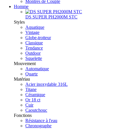
Montres de Couple
Homme
DS SUPER PH2000M STC
Styles
Aquatique
Vintage
Globe-trotteur
Classique
Tendance
Outdoor
Squelette
Mouvement
Automatique
Quartz
Matériau
Acier inoxydable 316L
Titane
Céramique
Or 18 ct
Cuir
Caoutchouc
Fonctions
Résistance à l'eau
Chronographe