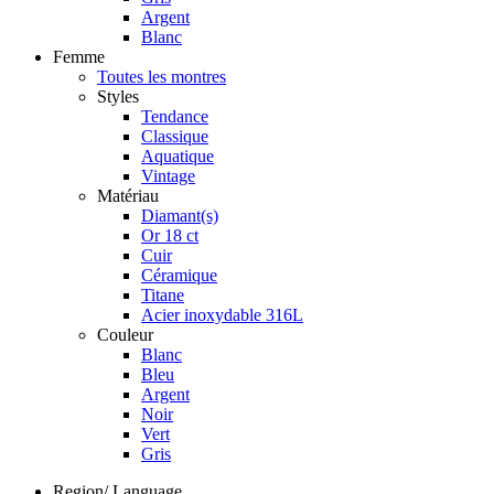
Argent
Blanc
Femme
Toutes les montres
Styles
Tendance
Classique
Aquatique
Vintage
Matériau
Diamant(s)
Or 18 ct
Cuir
Céramique
Titane
Acier inoxydable 316L
Couleur
Blanc
Bleu
Argent
Noir
Vert
Gris
Region/ Language