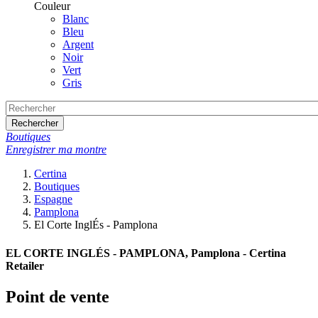
Couleur
Blanc
Bleu
Argent
Noir
Vert
Gris
Rechercher
Boutiques
Enregistrer ma montre
Certina
Boutiques
Espagne
Pamplona
El Corte InglÉs - Pamplona
EL CORTE INGLÉS - PAMPLONA, Pamplona - Certina
Retailer
Point de vente