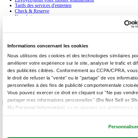
Tarifs des services d'entretien
Check & Reserve
Newsletter
Mentions légales
Conditions d'utilisation
Informations concernant les cookies
Déclaration de Confidentialité
Informations concernant les cookies
Nous utilisons des cookies et des technologies similaires po
Conditions de vente
améliorer votre expérience sur le site, analyser le trafic et di
des publicités ciblées. Conformément au CCPA/CPRA, vous
Rejoignez le club CERTINA
le droit de refuser la "vente" ou le "partage" de vos informati
personnelles à des fins de publicité comportementale croisée
S'inscrire pour recevoir des informations exclusives
S'inscrire
Vous pouvez exercer ce droit en cliquant sur "Ne pas vendre
Sélectionner un pays/une région
partager mes informations personnelles" (
Do Not Sell or Sh
Sélecteur de langue
My Personal Information
) ou en ajustant vos préférences ci
Allemagne
dessous.
Autriche
Belgique
Personnalise
Dutch
Français