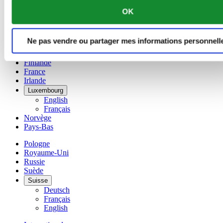
Chine
OK
English
简体中文
Danemark
Ne pas vendre ou partager mes informations personnell
Espagne
Finlande
France
Irlande
Luxembourg
English
Français
Norvège
Pays-Bas
Pologne
Royaume-Uni
Russie
Suède
Suisse
Deutsch
Français
English