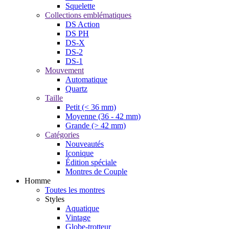
Squelette
Collections emblématiques
DS Action
DS PH
DS-X
DS-2
DS-1
Mouvement
Automatique
Quartz
Taille
Petit (< 36 mm)
Moyenne (36 - 42 mm)
Grande (> 42 mm)
Catégories
Nouveautés
Iconique
Édition spéciale
Montres de Couple
Homme
Toutes les montres
Styles
Aquatique
Vintage
Globe-trotteur