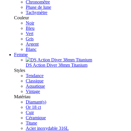
Chronomètre
Phase de lune
Tachymètre
Couleur
Noir
Bleu
Vert
Gris
Argent
Blanc
Femme
DS Action Diver 38mm Titanium
Styles
Tendance
Classique
Aquatique
Vintage
Matériau
Diamant(s)
Or 18 ct
Cuir
Céramique
Titane
Acier inoxydable 316L