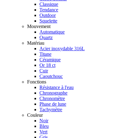
Classique
Tendance
Outdoor
Squelette
Mouvement
Automatique
Quartz
Matériau
Acier inoxydable 316L
Titane
Céramique
Or 18 ct
Cuir
Caoutchouc
Fonctions
Résistance à l'eau
Chronographe
Chronomètre
Phase de lune
Tachymètre
Couleur
Noir
Bleu
Vert
Gris