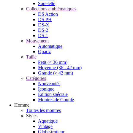
Squelette
Collections emblématiques
DS Action
DS PH
DS-X
DS-2
DS-1
Mouvement
Automatique
Quartz
Taille
Petit (< 36 mm)
Moyenne (36 - 42 mm)
Grande (> 42 mm)
Catégories
Nouveautés
Iconique
Édition spéciale
Montres de Couple
Homme
Toutes les montres
Styles
Aquatique
Vintage
Globe-trotteur