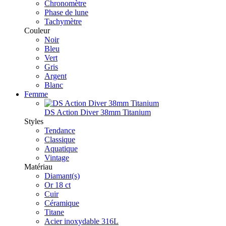
Chronomètre
Phase de lune
Tachymètre
Couleur
Noir
Bleu
Vert
Gris
Argent
Blanc
Femme
DS Action Diver 38mm Titanium
Styles
Tendance
Classique
Aquatique
Vintage
Matériau
Diamant(s)
Or 18 ct
Cuir
Céramique
Titane
Acier inoxydable 316L