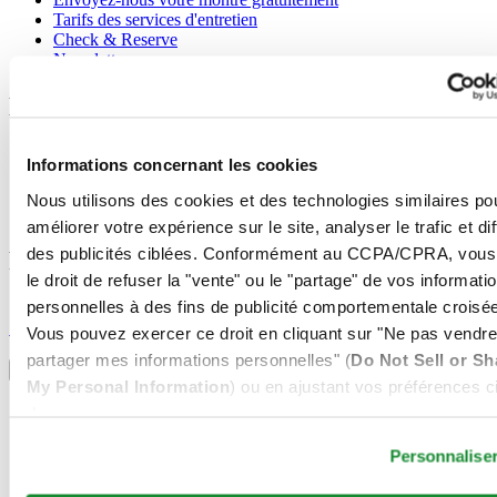
Tarifs des services d'entretien
Check & Reserve
Newsletter
Mentions légales
Conditions d'utilisation
Informations concernant les cookies
Déclaration de Confidentialité
Informations concernant les cookies
Nous utilisons des cookies et des technologies similaires po
Conditions de vente
améliorer votre expérience sur le site, analyser le trafic et di
des publicités ciblées. Conformément au CCPA/CPRA, vous
Rejoignez le club CERTINA
le droit de refuser la "vente" ou le "partage" de vos informati
personnelles à des fins de publicité comportementale croisée
S'inscrire pour recevoir des informations exclusives
S'inscrire
Vous pouvez exercer ce droit en cliquant sur "Ne pas vendre
Sélectionner un pays/une région
partager mes informations personnelles" (
Do Not Sell or Sh
Sélecteur de langue
My Personal Information
) ou en ajustant vos préférences ci
Allemagne
dessous.
Autriche
Belgique
Personnalise
Dutch
Français