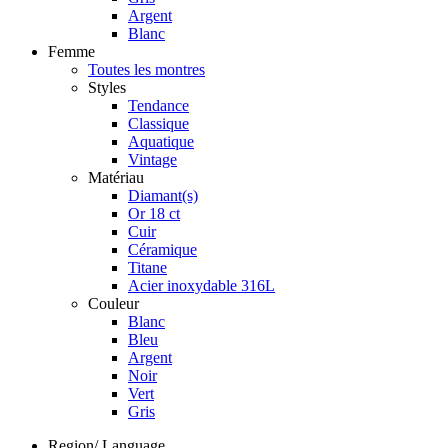
Argent
Blanc
Femme
Toutes les montres
Styles
Tendance
Classique
Aquatique
Vintage
Matériau
Diamant(s)
Or 18 ct
Cuir
Céramique
Titane
Acier inoxydable 316L
Couleur
Blanc
Bleu
Argent
Noir
Vert
Gris
Region/ Language