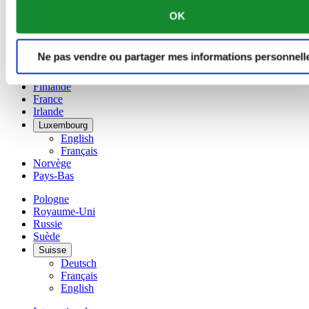
Chine
OK
English
简体中文
Danemark
Ne pas vendre ou partager mes informations personnell
Espagne
Finlande
France
Irlande
Luxembourg
English
Français
Norvège
Pays-Bas
Pologne
Royaume-Uni
Russie
Suède
Suisse
Deutsch
Français
English