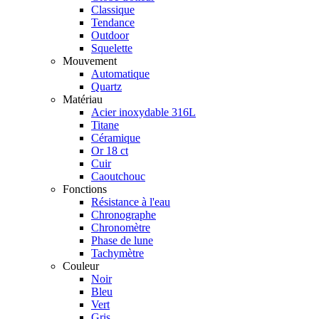
Classique
Tendance
Outdoor
Squelette
Mouvement
Automatique
Quartz
Matériau
Acier inoxydable 316L
Titane
Céramique
Or 18 ct
Cuir
Caoutchouc
Fonctions
Résistance à l'eau
Chronographe
Chronomètre
Phase de lune
Tachymètre
Couleur
Noir
Bleu
Vert
Gris