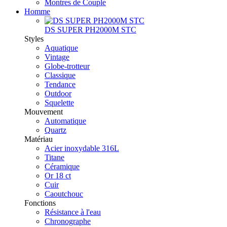
Montres de Couple
Homme
DS SUPER PH2000M STC
Styles
Aquatique
Vintage
Globe-trotteur
Classique
Tendance
Outdoor
Squelette
Mouvement
Automatique
Quartz
Matériau
Acier inoxydable 316L
Titane
Céramique
Or 18 ct
Cuir
Caoutchouc
Fonctions
Résistance à l'eau
Chronographe