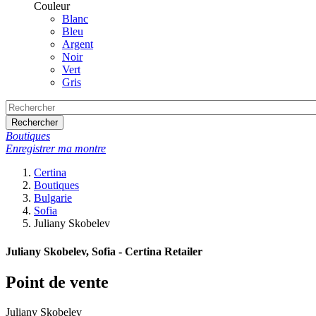
Couleur
Blanc
Bleu
Argent
Noir
Vert
Gris
Rechercher
Boutiques
Enregistrer ma montre
Certina
Boutiques
Bulgarie
Sofia
Juliany Skobelev
Juliany Skobelev, Sofia - Certina Retailer
Point de vente
Juliany Skobelev