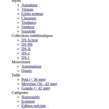
Styles
Aquatique
Vintage
Globe-trotteur
Classique
Tendance
Outdoor
Squelette
Collections emblématiques
DS Action
DS PH
DS-X
DS-2
DS-1
Mouvement
Automatique
Quartz
Taille
Petit (< 36 mm)
Moyenne (36 - 42 mm)
Grande (> 42 mm)
Catégories
Nouveautés
Iconique
Édition spéciale