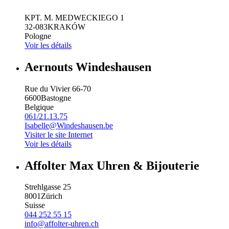
KPT. M. MEDWECKIEGO 1
32-083
KRAKÓW
Pologne
Voir les détails
Aernouts Windeshausen
Rue du Vivier 66-70
6600
Bastogne
Belgique
061/21.13.75
Isabelle@Windeshausen.be
Visiter le site Internet
Voir les détails
Affolter Max Uhren & Bijouterie
Strehlgasse 25
8001
Zürich
Suisse
044 252 55 15
info@affolter-uhren.ch