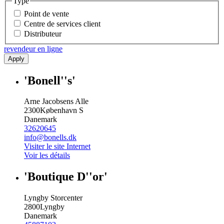
Type
Point de vente
Centre de services client
Distributeur
revendeur en ligne
Apply
'Bonell''s'
Arne Jacobsens Alle
2300
København S
Danemark
32620645
info@bonells.dk
Visiter le site Internet
Voir les détails
'Boutique D''or'
Lyngby Storcenter
2800
Lyngby
Danemark