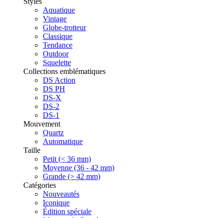
Styles
Aquatique
Vintage
Globe-trotteur
Classique
Tendance
Outdoor
Squelette
Collections emblématiques
DS Action
DS PH
DS-X
DS-2
DS-1
Mouvement
Quartz
Automatique
Taille
Petit (< 36 mm)
Moyenne (36 - 42 mm)
Grande (> 42 mm)
Catégories
Nouveautés
Iconique
Édition spéciale