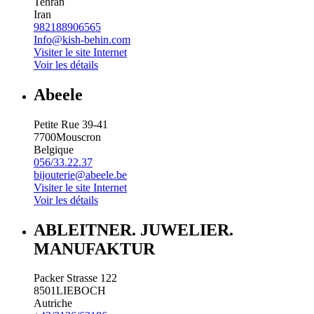
Tehran
Iran
982188906565
Info@kish-behin.com
Visiter le site Internet
Voir les détails
Abeele
Petite Rue 39-41
7700
Mouscron
Belgique
056/33.22.37
bijouterie@abeele.be
Visiter le site Internet
Voir les détails
ABLEITNER. JUWELIER.
MANUFAKTUR
Packer Strasse 122
8501
LIEBOCH
Autriche