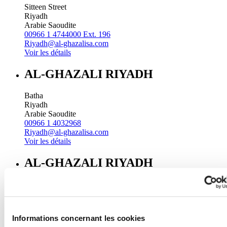
Sitteen Street
Riyadh
Arabie Saoudite
00966 1 4744000 Ext. 196
Riyadh@al-ghazalisa.com
Voir les détails
AL-GHAZALI RIYADH
Batha
Riyadh
Arabie Saoudite
00966 1 4032968
Riyadh@al-ghazalisa.com
Voir les détails
AL-GHAZALI RIYADH
Olaya
Riyadh
Arabie Saoudite
00966 1 4561410
Informations concernant les cookies
Riyadh@al-ghazalisa.com