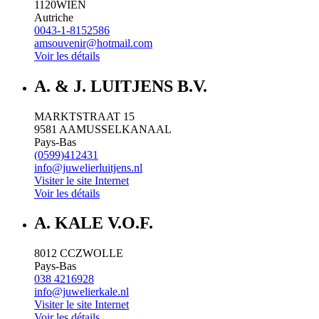
1120
WIEN
Autriche
0043-1-8152586
amsouvenir@hotmail.com
Voir les détails
A. & J. LUITJENS B.V.
MARKTSTRAAT 15
9581 AA
MUSSELKANAAL
Pays-Bas
(0599)412431
info@juwelierluitjens.nl
Visiter le site Internet
Voir les détails
A. KALE V.O.F.
8012 CC
ZWOLLE
Pays-Bas
038 4216928
info@juwelierkale.nl
Visiter le site Internet
Voir les détails