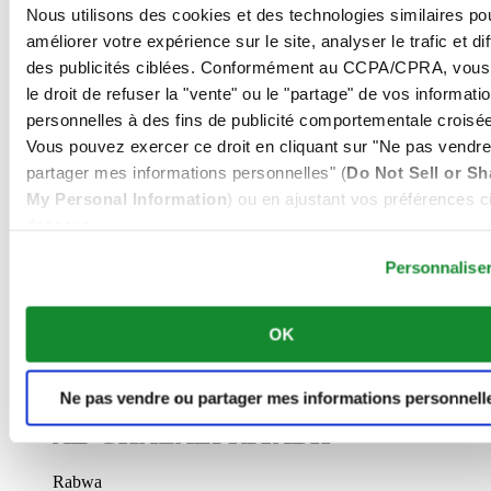
Voir les détails
Nous utilisons des cookies et des technologies similaires po
améliorer votre expérience sur le site, analyser le trafic et di
AL-GHAZALI RIYADH
des publicités ciblées. Conformément au CCPA/CPRA, vous
le droit de refuser la "vente" ou le "partage" de vos informati
Olaya
Riyadh
personnelles à des fins de publicité comportementale croisée
Arabie Saoudite
Vous pouvez exercer ce droit en cliquant sur "Ne pas vendre
00966 1 4628858
partager mes informations personnelles" (
Do Not Sell or Sh
Riyadh@al-ghazalisa.com
Voir les détails
My Personal Information
) ou en ajustant vos préférences ci
dessous.
AL-GHAZALI RIYADH
Personnalise
Airport road
Riyadh
Arabie Saoudite
OK
00966 1 2535440
Riyadh@al-ghazalisa.com
Voir les détails
Ne pas vendre ou partager mes informations personnell
AL-GHAZALI RIYADH
Rabwa