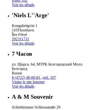
45887102
Voir les détails
'Niels L''Arge'
Kongabrúgvin 1
110
Thorshavn
Îles Féroé
292311731
Voir les détails
7 Часов
ул. Щорса, 64, МТРК Белгородский Молл
Белгород
Russie
8 (4722) 40-00-81, доб. 107
Visiter le site Internet
Voir les détails
A & M Souvenir
Schönbrunner Schlossstraße 29