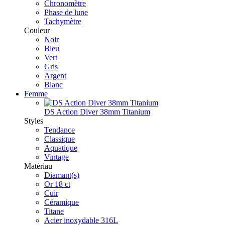
Chronomètre
Phase de lune
Tachymètre
Couleur
Noir
Bleu
Vert
Gris
Argent
Blanc
Femme
DS Action Diver 38mm Titanium
Styles
Tendance
Classique
Aquatique
Vintage
Matériau
Diamant(s)
Or 18 ct
Cuir
Céramique
Titane
Acier inoxydable 316L