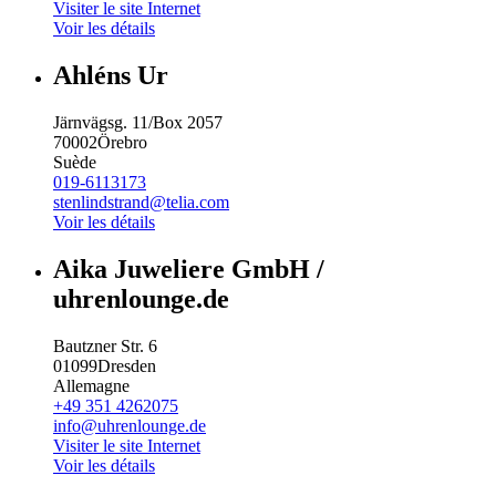
Visiter le site Internet
Voir les détails
Ahléns Ur
Järnvägsg. 11/Box 2057
70002
Örebro
Suède
019-6113173
stenlindstrand@telia.com
Voir les détails
Aika Juweliere GmbH /
uhrenlounge.de
Bautzner Str. 6
01099
Dresden
Allemagne
+49 351 4262075
info@uhrenlounge.de
Visiter le site Internet
Voir les détails