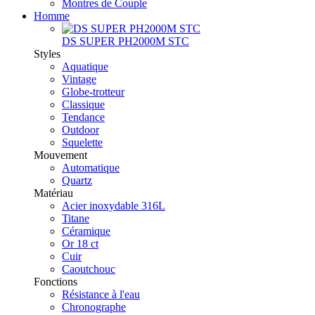
Montres de Couple
Homme
DS SUPER PH2000M STC
Styles
Aquatique
Vintage
Globe-trotteur
Classique
Tendance
Outdoor
Squelette
Mouvement
Automatique
Quartz
Matériau
Acier inoxydable 316L
Titane
Céramique
Or 18 ct
Cuir
Caoutchouc
Fonctions
Résistance à l'eau
Chronographe