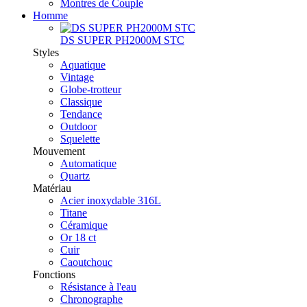
Montres de Couple
Homme
DS SUPER PH2000M STC
Styles
Aquatique
Vintage
Globe-trotteur
Classique
Tendance
Outdoor
Squelette
Mouvement
Automatique
Quartz
Matériau
Acier inoxydable 316L
Titane
Céramique
Or 18 ct
Cuir
Caoutchouc
Fonctions
Résistance à l'eau
Chronographe