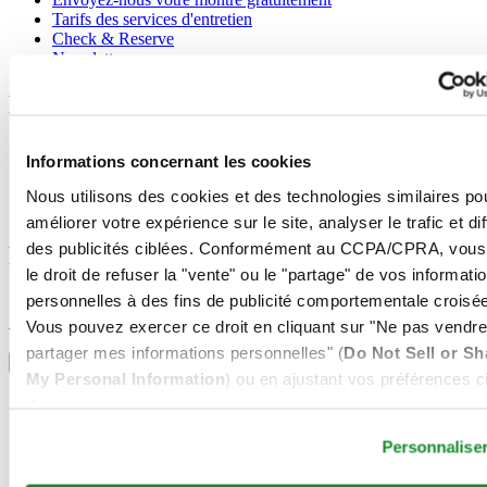
Tarifs des services d'entretien
Check & Reserve
Newsletter
Mentions légales
Conditions d'utilisation
Informations concernant les cookies
Déclaration de Confidentialité
Informations concernant les cookies
Nous utilisons des cookies et des technologies similaires po
Conditions de vente
améliorer votre expérience sur le site, analyser le trafic et di
des publicités ciblées. Conformément au CCPA/CPRA, vous
Rejoignez le club CERTINA
le droit de refuser la "vente" ou le "partage" de vos informati
personnelles à des fins de publicité comportementale croisée
S'inscrire pour recevoir des informations exclusives
S'inscrire
Vous pouvez exercer ce droit en cliquant sur "Ne pas vendre
Sélectionner un pays/une région
partager mes informations personnelles" (
Do Not Sell or Sh
Sélecteur de langue
My Personal Information
) ou en ajustant vos préférences ci
Allemagne
dessous.
Autriche
Belgique
Personnalise
Dutch
Français