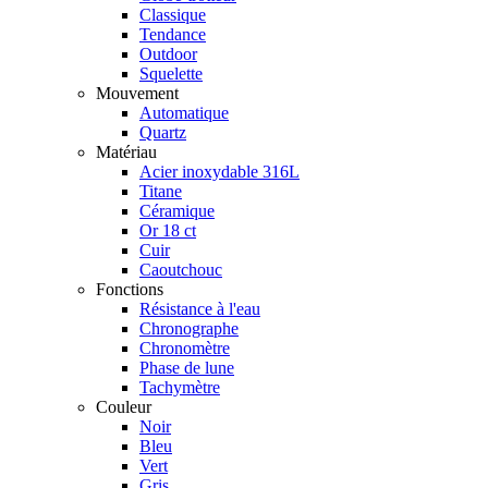
Classique
Tendance
Outdoor
Squelette
Mouvement
Automatique
Quartz
Matériau
Acier inoxydable 316L
Titane
Céramique
Or 18 ct
Cuir
Caoutchouc
Fonctions
Résistance à l'eau
Chronographe
Chronomètre
Phase de lune
Tachymètre
Couleur
Noir
Bleu
Vert
Gris