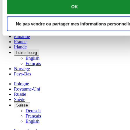
Chine
OK
English
简体中文
Danemark
Ne pas vendre ou partager mes informations personnell
Espagne
Finlande
France
Irlande
Luxembourg
English
Français
Norvège
Pays-Bas
Pologne
Royaume-Uni
Russie
Suède
Suisse
Deutsch
Français
English