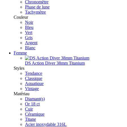
Chronomètre
Phase de lune
Tachymètre
Couleur
Noir
Bleu
Vert
Gris
Argent
Blanc
Femme
DS Action Diver 38mm Titanium
Styles
Tendance
Classique
Aquatique
Vintage
Matériau
Diamant(s)
Or 18 ct
Cuir
Céramique
Titane
Acier inoxydable 316L