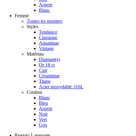
Argent
Blanc
Femme
Toutes les montres
Styles
Tendance
Classique
Aquatique
Vintage
Matériau
Diamant(s)
Or 18 ct
Cuir
Céramique
Titane
Acier inoxydable 316L
Couleur
Blanc
Bleu
Argent
Noir
Vert
Gris
Region/ Language