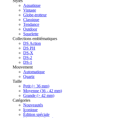
Styles
Aquatique
Vintage
Globe-trotteur
Classique
Tendance
Outdoor
Squelette
Collections emblématiques
DS Action
DS PH
DS-X
DS-2
DS-1
Mouvement
Automatique
Quartz
Taille
Petit (< 36 mm)
Moyenne (36 - 42 mm)
Grande (> 42 mm)
Catégories
Nouveautés
Iconique
Édition spéciale