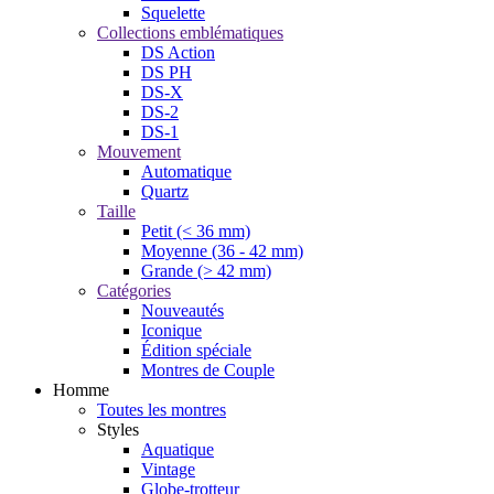
Squelette
Collections emblématiques
DS Action
DS PH
DS-X
DS-2
DS-1
Mouvement
Automatique
Quartz
Taille
Petit (< 36 mm)
Moyenne (36 - 42 mm)
Grande (> 42 mm)
Catégories
Nouveautés
Iconique
Édition spéciale
Montres de Couple
Homme
Toutes les montres
Styles
Aquatique
Vintage
Globe-trotteur