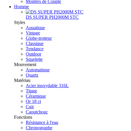
Montres de Couple
Homme
DS SUPER PH2000M STC
Styles
Aquatique
Vintage
Globe-trotteur
Classique
Tendance
Outdoor
Squelette
Mouvement
Automatique
Quartz
Matériau
Acier inoxydable 316L
Titane
Céramique
Or 18 ct
Cuir
Caoutchouc
Fonctions
Résistance à l'eau
Chronographe