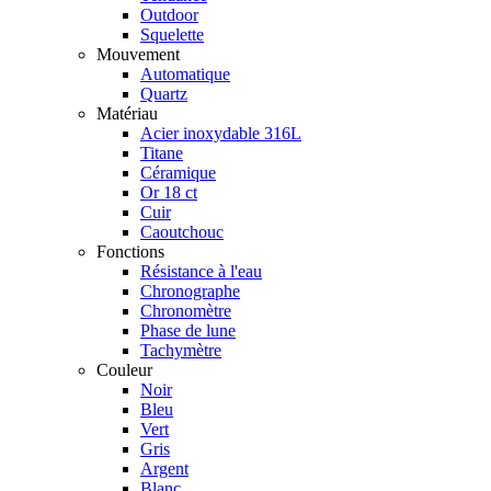
Outdoor
Squelette
Mouvement
Automatique
Quartz
Matériau
Acier inoxydable 316L
Titane
Céramique
Or 18 ct
Cuir
Caoutchouc
Fonctions
Résistance à l'eau
Chronographe
Chronomètre
Phase de lune
Tachymètre
Couleur
Noir
Bleu
Vert
Gris
Argent
Blanc