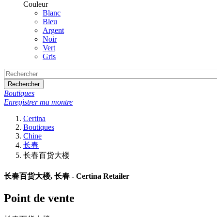
Couleur
Blanc
Bleu
Argent
Noir
Vert
Gris
Rechercher
Boutiques
Enregistrer ma montre
Certina
Boutiques
Chine
长春
长春百货大楼
长春百货大楼, 长春 - Certina Retailer
Point de vente