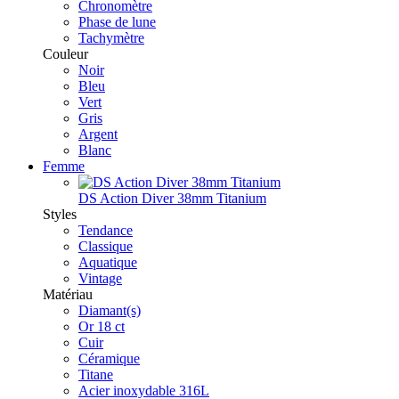
Chronomètre
Phase de lune
Tachymètre
Couleur
Noir
Bleu
Vert
Gris
Argent
Blanc
Femme
DS Action Diver 38mm Titanium
Styles
Tendance
Classique
Aquatique
Vintage
Matériau
Diamant(s)
Or 18 ct
Cuir
Céramique
Titane
Acier inoxydable 316L