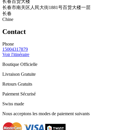
长春百货大楼
长春市南关区人民大街1881号百货大楼一层
长春
Chine
Contact
Phone
15004317879
Voir l'itinéraire
Boutique Officielle
Livraison Gratuite
Retours Gratuits
Paiement Sécurisé
Swiss made
Nous acceptons les modes de paiement suivants