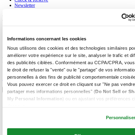
Newsletter
Mentions légales
Conditions d'utilisation
Déclaration de Confidentialité
Informations concernant les cookies
Informations concernant les cookies
Conditions de vente
Nous utilisons des cookies et des technologies similaires po
améliorer votre expérience sur le site, analyser le trafic et di
Rejoignez le club CERTINA
des publicités ciblées. Conformément au CCPA/CPRA, vous
le droit de refuser la "vente" ou le "partage" de vos informati
S'inscrire pour recevoir des informations exclusives
personnelles à des fins de publicité comportementale croisée
S'inscrire
Sélectionner un pays/une région
Vous pouvez exercer ce droit en cliquant sur "Ne pas vendre
Sélecteur de langue
partager mes informations personnelles" (
Do Not Sell or Sh
My Personal Information
) ou en ajustant vos préférences ci
Allemagne
Autriche
dessous.
Belgique
Dutch
Personnalise
Français
Chine
English