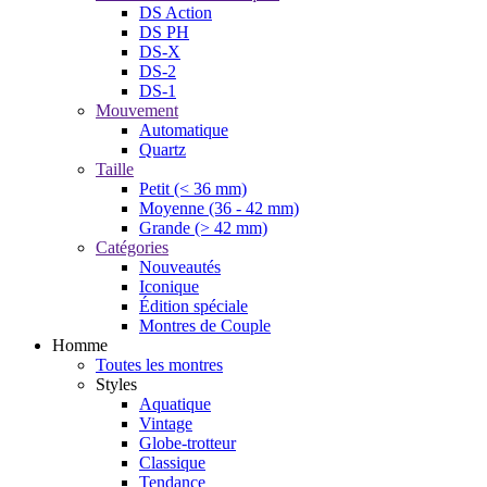
DS Action
DS PH
DS-X
DS-2
DS-1
Mouvement
Automatique
Quartz
Taille
Petit (< 36 mm)
Moyenne (36 - 42 mm)
Grande (> 42 mm)
Catégories
Nouveautés
Iconique
Édition spéciale
Montres de Couple
Homme
Toutes les montres
Styles
Aquatique
Vintage
Globe-trotteur
Classique
Tendance