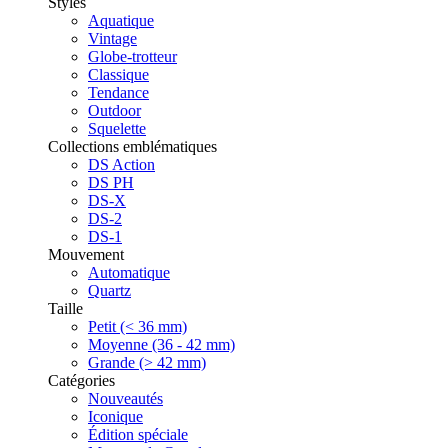
Styles
Aquatique
Vintage
Globe-trotteur
Classique
Tendance
Outdoor
Squelette
Collections emblématiques
DS Action
DS PH
DS-X
DS-2
DS-1
Mouvement
Automatique
Quartz
Taille
Petit (< 36 mm)
Moyenne (36 - 42 mm)
Grande (> 42 mm)
Catégories
Nouveautés
Iconique
Édition spéciale