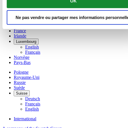
OK
简体中文
Danemark
Espagne
Ne pas vendre ou partager mes informations personnell
Finlande
France
Irlande
Luxembourg
English
Français
Norvège
Pays-Bas
Pologne
Royaume-Uni
Russie
Suède
Suisse
Deutsch
Français
English
International