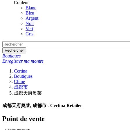
Couleur
Blanc
Bleu
Argent
Noir
Vert
Gris
Rechercher
Boutiques
Enregistrer ma montre
Certina
Boutiques
Chine
成都市
成都天府奥莱
成都天府奥莱, 成都市 - Certina Retailer
Point de vente