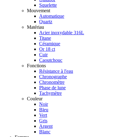
Squelette
Mouvement
Automatique
Quartz
Matériau
Acier inoxydable 316L
Titane
Céramique
Or 18 ct
Cuir
Caoutchouc
Fonctions
Résistance à l'eau
Chronographe
Chronomètre
Phase de lune
Tachymètre
Couleur
Noir
Bleu
Vert
Gris
Argent
Blanc