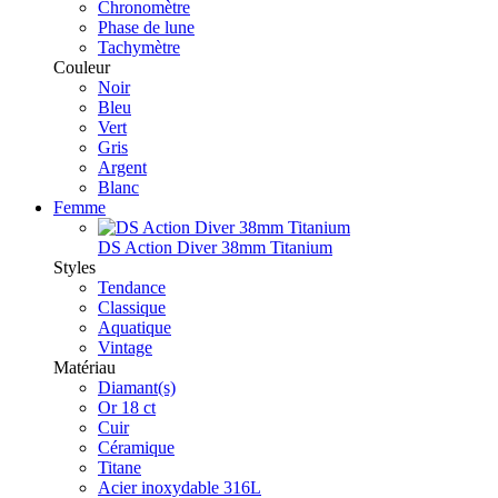
Chronomètre
Phase de lune
Tachymètre
Couleur
Noir
Bleu
Vert
Gris
Argent
Blanc
Femme
DS Action Diver 38mm Titanium
Styles
Tendance
Classique
Aquatique
Vintage
Matériau
Diamant(s)
Or 18 ct
Cuir
Céramique
Titane
Acier inoxydable 316L