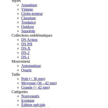
Styles
Aquatique
Vintage
Globe-trotteur
Classique
Tendance
Outdoor
Squelette
Collections emblématiques
DS Action
DS PH
DS-X
DS-2
DS-1
Mouvement
Automatique
Quartz
Taille
Petit (< 36 mm)
Moyenne (36 - 42 mm)
Grande (> 42 mm)
Catégories
Nouveautés
Iconique
Édition spéciale