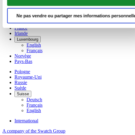
简体中文
Danemark
Espagne
Ne pas vendre ou partager mes informations personnell
Finlande
France
Irlande
Luxembourg
English
Français
Norvège
Pays-Bas
Pologne
Royaume-Uni
Russie
Suède
Suisse
Deutsch
Français
English
International
A company of the Swatch Group