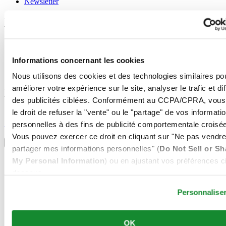
Newsletter
Mentions légales
Conditions d'utilisation
Déclaration de Confidentialité
Informations concernant les cookies
Informations concernant les cookies
Conditions de vente
Nous utilisons des cookies et des technologies similaires po
améliorer votre expérience sur le site, analyser le trafic et di
Rejoignez le club CERTINA
des publicités ciblées. Conformément au CCPA/CPRA, vous
le droit de refuser la "vente" ou le "partage" de vos informati
S'inscrire pour recevoir des informations exclusives
S'inscrire
personnelles à des fins de publicité comportementale croisée
Sélectionner un pays/une région
Vous pouvez exercer ce droit en cliquant sur "Ne pas vendre
Sélecteur de langue
partager mes informations personnelles" (
Do Not Sell or Sh
Allemagne
My Personal Information
) ou en ajustant vos préférences ci
Autriche
dessous.
Belgique
Dutch
Personnalise
Français
Chine
English
OK