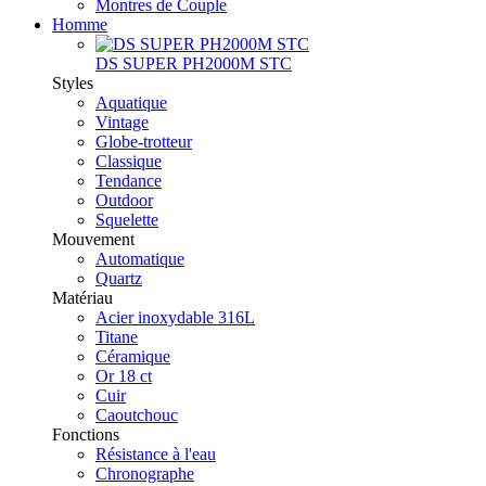
Montres de Couple
Homme
DS SUPER PH2000M STC
Styles
Aquatique
Vintage
Globe-trotteur
Classique
Tendance
Outdoor
Squelette
Mouvement
Automatique
Quartz
Matériau
Acier inoxydable 316L
Titane
Céramique
Or 18 ct
Cuir
Caoutchouc
Fonctions
Résistance à l'eau
Chronographe